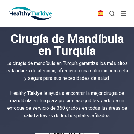
S
k
i
p
Cirugía de Mandíbula
t
o
en Turquía
c
o
La cirugía de mandíbula en Turquía garantiza los más altos
n
estándares de atención, ofreciendo una solución completa
t
y segura para sus necesidades de salud.
e
n
Healthy Türkiye le ayuda a encontrar la mejor cirugía de
t
mandíbula en Turquía a precios asequibles y adopta un
enfoque de servicio de 360 grados en todas las áreas de
salud a través de los hospitales afiliados.