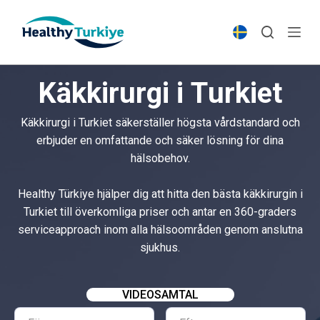
S
k
i
p
Käkkirurgi i Turkiet
t
o
Käkkirurgi i Turkiet säkerställer högsta vårdstandard och
c
erbjuder en omfattande och säker lösning för dina
o
hälsobehov.
n
t
Healthy Türkiye hjälper dig att hitta den bästa käkkirurgin i
e
Turkiet till överkomliga priser och antar en 360-graders
n
serviceapproach inom alla hälsoområden genom anslutna
t
sjukhus.
VIDEOSAMTAL