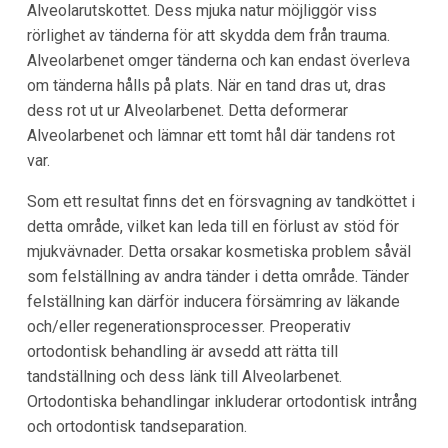
Alveolarutskottet. Dess mjuka natur möjliggör viss
rörlighet av tänderna för att skydda dem från trauma.
Alveolarbenet omger tänderna och kan endast överleva
om tänderna hålls på plats. När en tand dras ut, dras
dess rot ut ur Alveolarbenet. Detta deformerar
Alveolarbenet och lämnar ett tomt hål där tandens rot
var.
Som ett resultat finns det en försvagning av tandköttet i
detta område, vilket kan leda till en förlust av stöd för
mjukvävnader. Detta orsakar kosmetiska problem såväl
som felställning av andra tänder i detta område. Tänder
felställning kan därför inducera försämring av läkande
och/eller regenerationsprocesser. Preoperativ
ortodontisk behandling är avsedd att rätta till
tandställning och dess länk till Alveolarbenet.
Ortodontiska behandlingar inkluderar ortodontisk intrång
och ortodontisk tandseparation.