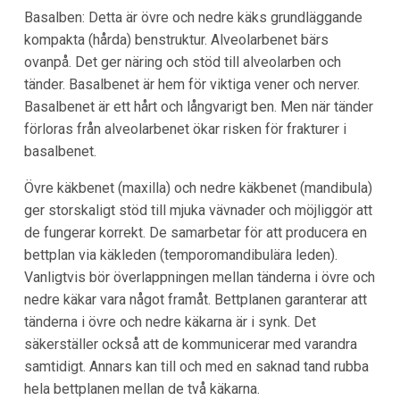
Basalben: Detta är övre och nedre käks grundläggande
kompakta (hårda) benstruktur. Alveolarbenet bärs
ovanpå. Det ger näring och stöd till alveolarben och
tänder. Basalbenet är hem för viktiga vener och nerver.
Basalbenet är ett hårt och långvarigt ben. Men när tänder
förloras från alveolarbenet ökar risken för frakturer i
basalbenet.
Övre käkbenet (maxilla) och nedre käkbenet (mandibula)
ger storskaligt stöd till mjuka vävnader och möjliggör att
de fungerar korrekt. De samarbetar för att producera en
bettplan via käkleden (temporomandibulära leden).
Vanligtvis bör överlappningen mellan tänderna i övre och
nedre käkar vara något framåt. Bettplanen garanterar att
tänderna i övre och nedre käkarna är i synk. Det
säkerställer också att de kommunicerar med varandra
samtidigt. Annars kan till och med en saknad tand rubba
hela bettplanen mellan de två käkarna.