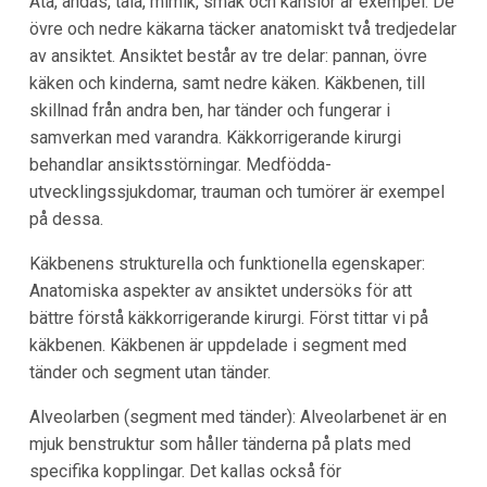
Äta, andas, tala, mimik, smak och känslor är exempel. De
övre och nedre käkarna täcker anatomiskt två tredjedelar
av ansiktet. Ansiktet består av tre delar: pannan, övre
käken och kinderna, samt nedre käken. Käkbenen, till
skillnad från andra ben, har tänder och fungerar i
samverkan med varandra. Käkkorrigerande kirurgi
behandlar ansiktsstörningar. Medfödda-
utvecklingssjukdomar, trauman och tumörer är exempel
på dessa.
Käkbenens strukturella och funktionella egenskaper:
Anatomiska aspekter av ansiktet undersöks för att
bättre förstå käkkorrigerande kirurgi. Först tittar vi på
käkbenen. Käkbenen är uppdelade i segment med
tänder och segment utan tänder.
Alveolarben (segment med tänder): Alveolarbenet är en
mjuk benstruktur som håller tänderna på plats med
specifika kopplingar. Det kallas också för