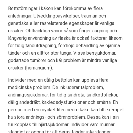
Bettstörningar i käken kan förekomma av flera
anledningar. Utvecklingsavvikelser, trauman och
genetiska eller rasrelaterade egenskaper är vanliga
orsaker. Otillräckliga vanor såsom finger sugning och
långvarig användning av flaska är också faktorer, liksom
för tidig tandutdragning, fördröjd behandling av ojämna
tänder och en alltför stor tunga. Vissa bensjukdomar,
godartade tumörer och kärlproblem är mindre vanliga
orsaker (hemangiom).
Individer med en dålig bettplan kan uppleva flera
medicinska problem. De inkluderar talproblem,
andningssjukdomar, för tidig tandröta, tandköttsfickor,
dålig andedräkt, käkledsdysfunktioner och smärta. En
person med en mycket liten nedre käke kan till exempel
ha stora andnings- och sömnproblem. Dessa kan i sin
tur kopplas till hjärtsjukdomar. Individer vars munnar
ständigt är öppna för att deras tänder inte stänger