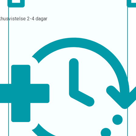
khusvistelse
2-4 dagar