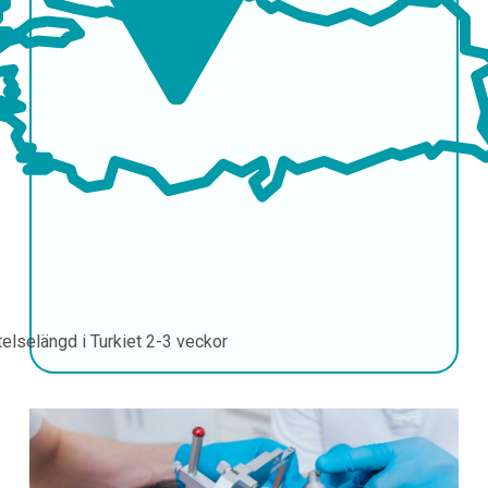
telselängd i Turkiet
2-3 veckor