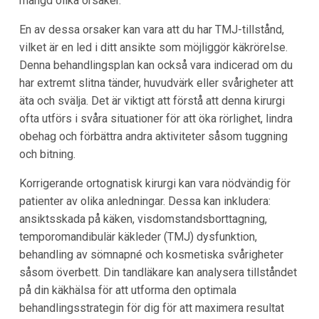
mängd olika orsaker.
En av dessa orsaker kan vara att du har TMJ-tillstånd,
vilket är en led i ditt ansikte som möjliggör käkrörelse.
Denna behandlingsplan kan också vara indicerad om du
har extremt slitna tänder, huvudvärk eller svårigheter att
äta och svälja. Det är viktigt att förstå att denna kirurgi
ofta utförs i svåra situationer för att öka rörlighet, lindra
obehag och förbättra andra aktiviteter såsom tuggning
och bitning.
Korrigerande ortognatisk kirurgi kan vara nödvändig för
patienter av olika anledningar. Dessa kan inkludera:
ansiktsskada på käken, visdomstandsborttagning,
temporomandibulär käkleder (TMJ) dysfunktion,
behandling av sömnapné och kosmetiska svårigheter
såsom överbett. Din tandläkare kan analysera tillståndet
på din käkhälsa för att utforma den optimala
behandlingsstrategin för dig för att maximera resultat