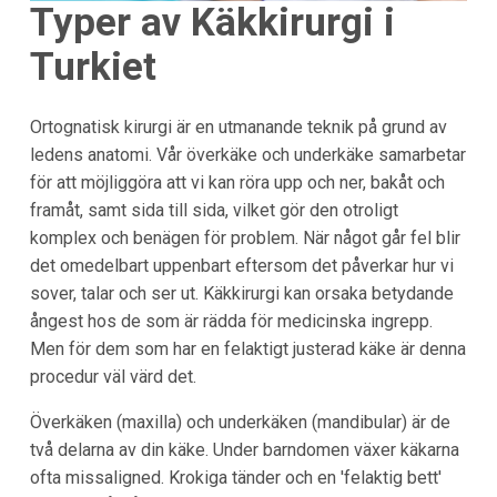
Typer av Käkkirurgi i
Turkiet
Ortognatisk kirurgi är en utmanande teknik på grund av
ledens anatomi. Vår överkäke och underkäke samarbetar
för att möjliggöra att vi kan röra upp och ner, bakåt och
framåt, samt sida till sida, vilket gör den otroligt
komplex och benägen för problem. När något går fel blir
det omedelbart uppenbart eftersom det påverkar hur vi
sover, talar och ser ut. Käkkirurgi kan orsaka betydande
ångest hos de som är rädda för medicinska ingrepp.
Men för dem som har en felaktigt justerad käke är denna
procedur väl värd det.
Överkäken (maxilla) och underkäken (mandibular) är de
två delarna av din käke. Under barndomen växer käkarna
ofta missaligned. Krokiga tänder och en 'felaktig bett'