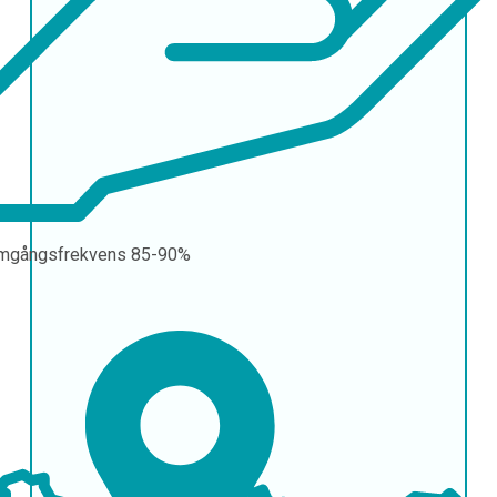
mgångsfrekvens
85-90%