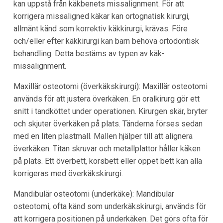
kan uppstå från käkbenets missalignment. För att
korrigera missaligned käkar kan ortognatisk kirurgi,
allmänt känd som korrektiv käkkirurgi, krävas. Före
och/eller efter käkkirurgi kan barn behöva ortodontisk
behandling. Detta bestäms av typen av käk-
missalignment.
Maxillär osteotomi (överkäkskirurgi): Maxillär osteotomi
används för att justera överkäken. En oralkirurg gör ett
snitt i tandköttet under operationen. Kirurgen skär, bryter
och skjuter överkäken på plats. Tänderna förses sedan
med en liten plastmall. Mallen hjälper till att alignera
överkäken. Titan skruvar och metallplattor håller käken
på plats. Ett överbett, korsbett eller öppet bett kan alla
korrigeras med överkäkskirurgi.
Mandibulär osteotomi (underkäke): Mandibulär
osteotomi, ofta känd som underkäkskirurgi, används för
att korrigera positionen på underkäken. Det görs ofta för