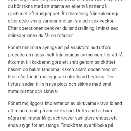
du bör räkna med att stanna en eller två nätter på
sjukhuset efter ingreppet. Återhämtning från käkkirurgi
efter utskrivning varierar mellan fyra och sex veckor.
Efter operationen behöver du tandställning i minst sex
månader innan du får en retainer.
För att minimera synliga ärr på ansiktets hud utförs
proceduren nästan helt från insidan av munnen. För att få
åtkomst till käkbenet görs ett snitt genom tandköttet
bakom de bakre tänderna. Käken skärs sedan med en
liten såg för att möjliggöra kontrollerad brytning. Den
flyttas sedan till sin nya plats och säkras med små
metallplattor och skruvar.
För att möjliggöra implantation av skruvarna krävs ibland
ett mindre snitt på ansiktets hud. Detta snitt är bara
några millimeter långt och kräver vanligtvis endast ett
enda stygn för att stänga. Tandköttet sys tillbaka på