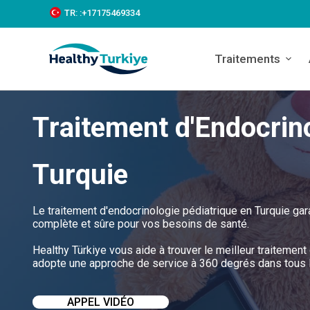
S
TR:
:+‪17175469334‬
k
i
p
Traitements
t
o
c
o
Traitement d'Endocrin
n
t
e
n
Turquie
t
Le traitement d'endocrinologie pédiatrique en Turquie gar
complète et sûre pour vos besoins de santé.
Healthy Türkiye vous aide à trouver le meilleur traitement
adopte une approche de service à 360 degrés dans tous le
APPEL VIDÉO