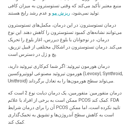
منبع معتبر تأکید می‌کند که وقتی تستوسترون به میزان کافی
و عدم رشد رایج هستند.
تولید نمی‌شود،
ریزش مو
درمان تستوسترون: در این درمان، مکمل‌های تستوسترون
می‌توانند نشانه‌های کمبود تستوسترون را کاهش دهند. این نوع
درمان، در نوجوانان با بلوغ دیررس، اغاز بلوغ را تحریک
می‌کند. درمان تستوسترون در اشکال مختلفی از قبیل تزریق،
پچ و ژل در دسترس است.
درمان هورمون تیروئید: اگر شما کم‌کاری تیروئید دارید،
هورمون تیروئید مصنوعی لووتیروکسین (Levoxyl, Synthroid,
Unithroid) می‌تواند سطح هورمون‌ها را به تعادل برگرداند.
درمان متفورمین: متفورمین، یک درمان دیابت نوع 2 است که
ممکن است به برخی از افراد با علائم PCOS کمک کند. FDA
آن را برای درمان شرایط PCOS تایید نکرده است، اما ممکن
است به کاهش سطح آندروژن‌ها و تشویق به تخمک‌گذاری
کمک کند.