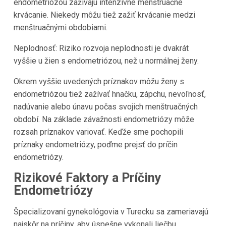
endometriózou zažívajú intenzívne menštruačné
krvácanie. Niekedy môžu tiež zažiť krvácanie medzi
menštruačnými obdobiami.
Neplodnosť: Riziko rozvoja neplodnosti je dvakrát
vyššie u žien s endometriózou, než u normálnej ženy.
Okrem vyššie uvedených príznakov môžu ženy s
endometriózou tiež zažívať hnačku, zápchu, nevoľnosť,
nadúvanie alebo únavu počas svojich menštruačných
období. Na základe závažnosti endometriózy môže
rozsah príznakov variovať. Keďže sme pochopili
príznaky endometriózy, poďme prejsť do príčin
endometriózy.
Rizikové Faktory a Príčiny
Endometriózy
Špecializovaní gynekológovia v Turecku sa zameriavajú
najskôr na príčiny, aby úspešne vykonali liečbu