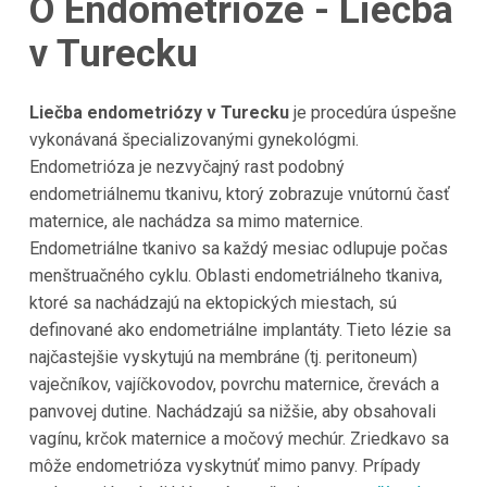
O Endometrióze - Liečba
v Turecku
Liečba endometriózy v Turecku
je procedúra úspešne
vykonávaná špecializovanými gynekológmi.
Endometrióza je nezvyčajný rast podobný
endometriálnemu tkanivu, ktorý zobrazuje vnútornú časť
maternice, ale nachádza sa mimo maternice.
Endometriálne tkanivo sa každý mesiac odlupuje počas
menštruačného cyklu. Oblasti endometriálneho tkaniva,
ktoré sa nachádzajú na ektopických miestach, sú
definované ako endometriálne implantáty. Tieto lézie sa
najčastejšie vyskytujú na membráne (tj. peritoneum)
vaječníkov, vajíčkovodov, povrchu maternice, črevách a
panvovej dutine. Nachádzajú sa nižšie, aby obsahovali
vagínu, krčok maternice a močový mechúr. Zriedkavo sa
môže endometrióza vyskytnúť mimo panvy. Prípady