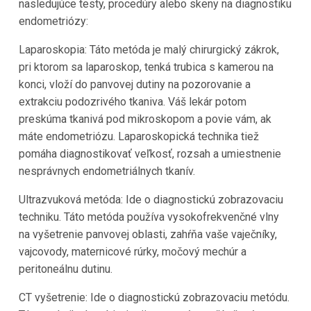
nasledujúce testy, procedúry alebo skeny na diagnostiku
endometriózy:
Laparoskopia: Táto metóda je malý chirurgický zákrok,
pri ktorom sa laparoskop, tenká trubica s kamerou na
konci, vloží do panvovej dutiny na pozorovanie a
extrakciu podozrivého tkaniva. Váš lekár potom
preskúma tkanivá pod mikroskopom a povie vám, ak
máte endometriózu. Laparoskopická technika tiež
pomáha diagnostikovať veľkosť, rozsah a umiestnenie
nesprávnych endometriálnych tkanív.
Ultrazvuková metóda: Ide o diagnostickú zobrazovaciu
techniku. Táto metóda používa vysokofrekvenčné vlny
na vyšetrenie panvovej oblasti, zahŕňa vaše vaječníky,
vajcovody, maternicové rúrky, močový mechúr a
peritoneálnu dutinu.
CT vyšetrenie: Ide o diagnostickú zobrazovaciu metódu.