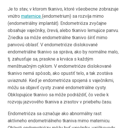
Je to stav, v ktorom tkanivo, ktoré všeobecne zobrazuje
vnútro
maternice
(endometrium) sa rozvíja mimo
(endometriálny implantát). Endometrióza zvyčajne
obsahuje vaječníky, črevá, alebo tkanivo lemujúce panvu.
Zriedka sa môže endometriálne tkanivo šíriť mimo
panvovú oblasť. V endometrióze dislokované
endometriálne tkanivo sa správa, ako by normálne malo,
tj. zahusťuje sa, praskne a krváca s každým
menštruačným cyklom. V endometrióze dislokované
tkanivo nemá spôsob, ako opustiť telo, a tak zostáva
uviaznuté. Keď je endometrióza spojená s vaječníkmi,
môžu sa objaviť cysty zvané endometriálne cysty.
Obklopujúce tkanivo sa môže podráždiť, čo vedie k
rozvoju jazvového tkaniva a zrastov v priebehu času.
Endometrióza sa označuje ako abnormálny rast
aktívneho endometriálneho tkaniva mimo maternicu.
Oblasti endometriózy môžu byť vaječníky, vajíčkovody,