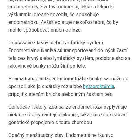
endometriózy. Svetoví odborníci, lekári a lekárski
výskumníci presne nevedia, čo spôsobuje
endometriózu. Avšak existuje niekoľko teórií, čo by
mohlo spôsobovať endometriózu:
Doprava cez krvný alebo lymfatický systém:
Endometriálne tkanivá sú transportované do iných častí
tela cez krvný alebo lymfatický systém, podobne ako sa
rakovinové bunky môžu šíriť po tele.
Priama transplantácia: Endometriálne bunky sa môžu po
operácii, ako je cisársky rez alebo
hysterektómia
,
pripojiť k stenám brucha alebo iným častiam tela.
Genetické faktory: Zdá sa, že endometrióza ovplyvňuje
niektoré rodiny častejšie ako iné, takže môže existovať
genetické prepojenie s touto chorobou.
Opačný menštruačný stav: Endometriálne tkanivo