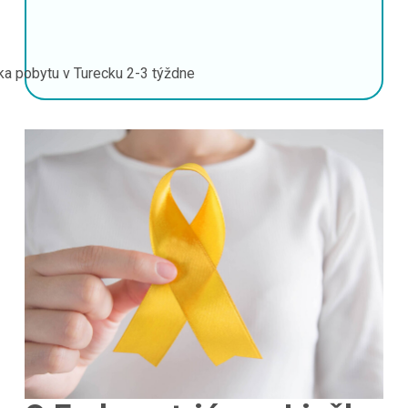
ka pobytu v Turecku
2-3 týždne