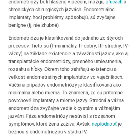
endometriózy boli hlásené v pečeni, mozgu,
pľúcach
a
chronických chirurgických jazvách. Endometriálne
implantáty, hoci problémy spôsobujú, sú zvyčajne
benígne (tj. nie zhubné).
Endometrióza je klasifikovaná do jedného zo štyroch
procesov. Tieto sú (I-minimálny, II-dobrý, III-stredný, IV-
vážny) na základe existencie a závažnosti jaziev, ako aj
transplantácie endometriózy, presného umiestnenia,
rozsahu a hĺbky. Okrem toho zahŕňajú existenciu a
veľkosť endometriálnych implantátov vo vaječníkoch.
Väčšina prípadov endometriózy je klasifikovaná ako
minimálna alebo mierna. To znamená, že sú prítomné
povrchové implantáty a mierne jazvy. Stredná a vážna
endometrióza zvyčajne vedie k cystám a vážnejším
jazvám. Fáza endometriózy nesúvisí s rozsahom
symptómov, ktoré žena zažíva. Avšak,
neplodnosť
je
bežnou s endometriózou v štádiu IV.