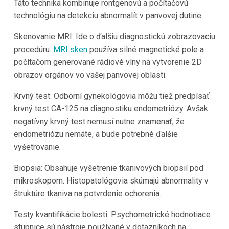
Táto technika kombinuje röntgenovú a počítačovú
technológiu na detekciu abnormalít v panvovej dutine.
Skenovanie MRI: Ide o ďalšiu diagnostickú zobrazovaciu
procedúru.
MRI sken
používa silné magnetické pole a
počítačom generované rádiové vlny na vytvorenie 2D
obrazov orgánov vo vašej panvovej oblasti.
Krvný test: Odborní gynekológovia môžu tiež predpísať
krvný test CA-125 na diagnostiku endometriózy. Avšak
negatívny krvný test nemusí nutne znamenať, že
endometriózu nemáte, a bude potrebné ďalšie
vyšetrovanie.
Biopsia: Obsahuje vyšetrenie tkanivových biopsií pod
mikroskopom. Histopatológovia skúmajú abnormality v
štruktúre tkaniva na potvrdenie ochorenia.
Testy kvantifikácie bolesti: Psychometrické hodnotiace
stupnice sú nástroje používané v dotazníkoch na