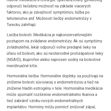
odporučí liečebnú možnosť na základe viacerých
faktorov, ako je závažnosť symptómov, túžba po
tehotenstve atď. Možnosti liečby endometriózy v
Turecku zahŕňajú:
Liečba bolesti: Medikácia je najkonzervatívnejším
postupom na zvládanie endometriózy. Ak sú symptómy
zvládnuteľné, lekár odporučí voľne predajné lieky na
úľavu od bolesti, ako sú nesteroidné protizápalové lieky
(NSAID), ibuprofen alebo naproxen sodný na bolestivé
menštruačné kŕče.
Hormonálna liečba: Hormonálne doplnky sa používajú na
zníženie bolesti súvisiacej s endometriózou a tiež na
zníženie hladín estrogénu v tele. Hormonálna medikácia
môže spomaliť rozšírenie endometriálneho tkaniva a
tiež zabrániť vzniku nových endometriálnych
implantátov. Hormóny môžu pomôcť znižovať zápal,