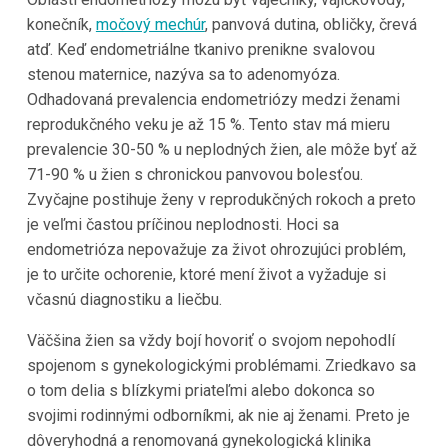
konečník,
močový mechúr
, panvová dutina, obličky, črevá
atď. Keď endometriálne tkanivo prenikne svalovou
stenou maternice, nazýva sa to adenomyóza.
Odhadovaná prevalencia endometriózy medzi ženami
reprodukčného veku je až 15 %. Tento stav má mieru
prevalencie 30-50 % u neplodných žien, ale môže byť až
71-90 % u žien s chronickou panvovou bolesťou.
Zvyčajne postihuje ženy v reprodukčných rokoch a preto
je veľmi častou príčinou neplodnosti. Hoci sa
endometrióza nepovažuje za život ohrozujúci problém,
je to určite ochorenie, ktoré mení život a vyžaduje si
včasnú diagnostiku a liečbu.
Väčšina žien sa vždy bojí hovoriť o svojom nepohodlí
spojenom s gynekologickými problémami. Zriedkavo sa
o tom delia s blízkymi priateľmi alebo dokonca so
svojimi rodinnými odborníkmi, ak nie aj ženami. Preto je
dôveryhodná a renomovaná gynekologická klinika