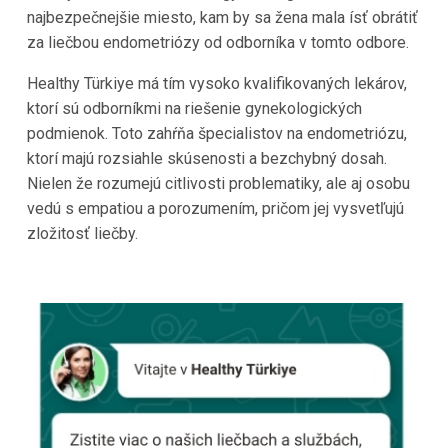
najbezpečnejšie miesto, kam by sa žena mala ísť obrátiť
za liečbou endometriózy od odborníka v tomto odbore.
Healthy Türkiye má tím vysoko kvalifikovaných lekárov,
ktorí sú odborníkmi na riešenie gynekologických
podmienok. Toto zahŕňa špecialistov na endometriózu,
ktorí majú rozsiahle skúsenosti a bezchybný dosah.
Nielen že rozumejú citlivosti problematiky, ale aj osobu
vedú s empatiou a porozumením, pričom jej vysvetľujú
zložitosť liečby.