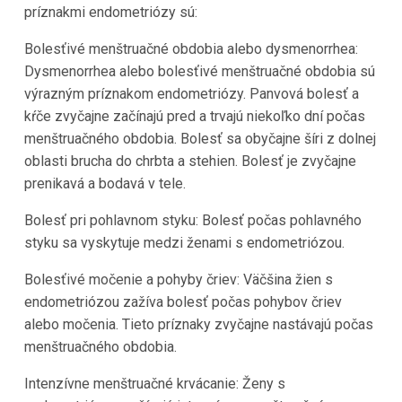
príznakmi endometriózy sú:
Bolesťivé menštruačné obdobia alebo dysmenorrhea:
Dysmenorrhea alebo bolesťivé menštruačné obdobia sú
výrazným príznakom endometriózy. Panvová bolesť a
kŕče zvyčajne začínajú pred a trvajú niekoľko dní počas
menštruačného obdobia. Bolesť sa obyčajne šíri z dolnej
oblasti brucha do chrbta a stehien. Bolesť je zvyčajne
prenikavá a bodavá v tele.
Bolesť pri pohlavnom styku: Bolesť počas pohlavného
styku sa vyskytuje medzi ženami s endometriózou.
Bolesťivé močenie a pohyby čriev: Väčšina žien s
endometriózou zažíva bolesť počas pohybov čriev
alebo močenia. Tieto príznaky zvyčajne nastávajú počas
menštruačného obdobia.
Intenzívne menštruačné krvácanie: Ženy s