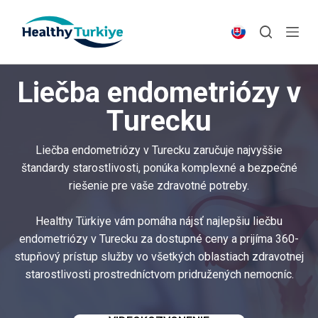
S
k
i
p
Liečba endometriózy v
t
o
Turecku
c
o
Liečba endometriózy v Turecku zaručuje najvyššie
n
štandardy starostlivosti, ponúka komplexné a bezpečné
t
riešenie pre vaše zdravotné potreby.
e
n
Healthy Türkiye vám pomáha nájsť najlepšiu liečbu
t
endometriózy v Turecku za dostupné ceny a prijíma 360-
stupňový prístup služby vo všetkých oblastiach zdravotnej
starostlivosti prostredníctvom pridružených nemocníc.