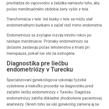
prechádza do vajcovodov a žalúdka namiesto toho, aby
počas menštruačného obdobia ženy vyšlo z tela.
Transformácia v tele: Iné bunky v tele sa môžu stať
endometriálnymi bunkami a začať rásť mimo endometria.
Endometrióza sa zvyčajne rozvíja mnoho rokov po
nástupe menštruácie. Príznaky endometriózy sa
dočasne zastavujú počas tehotenstva a trvalo pri
menopauze, pokiaľ nie ste na estrogéne.
Diagnostika pre liečbu
endometriózy v Turecku
Špecializovaní gynekológovia vykonajú fyzické
vyšetrenie a niekoľko procedúr na diagnostiku pred
začatím liečby endometriózy v Turecku. Diagnóza
endometriózy zahŕňa dôkladné zhodnotenie pacientovej
anamnézy. Okrem toho sa váš gynekológ zameria aj na