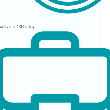
ka trvania
1-3 hodiny