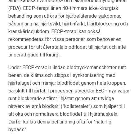
amerikanska livsmedels- och läkemedelsmyndigheten
(FDA). EECP-terapi är en 40-timmars icke-kirurgisk
behandling som utförs för hjärtrelaterade sjukdomar,
såsom angina, hjärtsvikt, hjärtinfarkt, hjärtblockering och
kranskärlssjukdom. EECP-terapi kan också
rekommenderas för vissa personer som behöver en
procedur för att återställa blodflödet till hjärtat och inte
är berättigade till kirurgi.
Under EECP-terapin lindas blodtrycksmanschetter runt
benen; de kläms och släpps i synkronisering med
hjärtslaget och främjar blodflödet genom hela kroppen,
särskilt till hjärtat. I processen utvecklar EECP nya vägar
runt blockerade artärer i hjärtat genom att utvidga
nätverk av små blodkärl (”kollateraler”) som hjälper till
att öka och normalisera blodflödet till hjärtmuskeln.
Därför kallas denna behandling ofta för ”naturlig
bypass”.