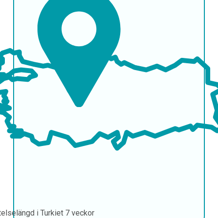
telselängd i Turkiet
7 veckor