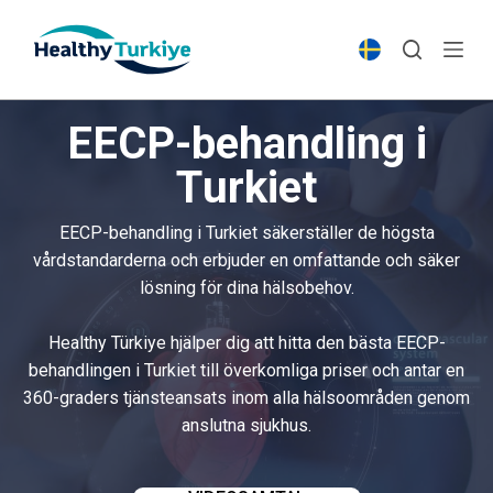
S
k
i
p
EECP-behandling i
t
o
Turkiet
c
o
EECP-behandling i Turkiet säkerställer de högsta
n
vårdstandarderna och erbjuder en omfattande och säker
t
lösning för dina hälsobehov.
e
n
Healthy Türkiye hjälper dig att hitta den bästa EECP-
t
behandlingen i Turkiet till överkomliga priser och antar en
360-graders tjänsteansats inom alla hälsoområden genom
anslutna sjukhus.