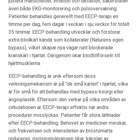
justera manschetter, inflation och deflation, säkerställer
även både EKG-monitorering och pulsovervakning.
Patienter behandlas generellt med EECP-terapi en
timme per dag, fem dagar i veckan i sju veckor för totalt
35 timmar. EECP-behandling utvecklar och förstorar
extra blodkärl kända som kollateraler (Naturens egen
bypass), vilket skapar nya vägar runt blockerade
kranskärl i hjärtat. Därigenom ökar blodtillförseln till
hjärtmusklerna.
EECP-behandling är unik eftersom dess
verkningsmekanism är på "de små kärlen" i hjärtat, vilka
är för små för att behandlas med bypass-kirurgi eller
angioplastik. Eftersom den verkar på olika områden av
cirkulationen är EECP-terapi effektiv när andra
procedurer misslyckas. Patienter får stora lättnader
efter EECP-behandling. Behovet av mediciner minskar,
och frekvensen och intensiteten av bröstsmärta
reduceras, motionstoleransen ökar, känslan av