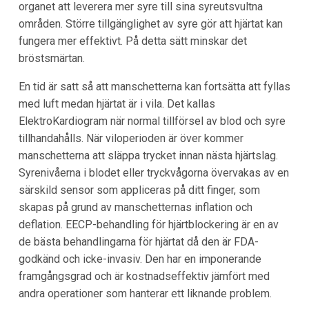
organet att leverera mer syre till sina syreutsvultna
områden. Större tillgänglighet av syre gör att hjärtat kan
fungera mer effektivt. På detta sätt minskar det
bröstsmärtan.
En tid är satt så att manschetterna kan fortsätta att fyllas
med luft medan hjärtat är i vila. Det kallas
ElektroKardiogram när normal tillförsel av blod och syre
tillhandahålls. När viloperioden är över kommer
manschetterna att släppa trycket innan nästa hjärtslag.
Syrenivåerna i blodet eller tryckvågorna övervakas av en
särskild sensor som appliceras på ditt finger, som
skapas på grund av manschetternas inflation och
deflation. EECP-behandling för hjärtblockering är en av
de bästa behandlingarna för hjärtat då den är FDA-
godkänd och icke-invasiv. Den har en imponerande
framgångsgrad och är kostnadseffektiv jämfört med
andra operationer som hanterar ett liknande problem.