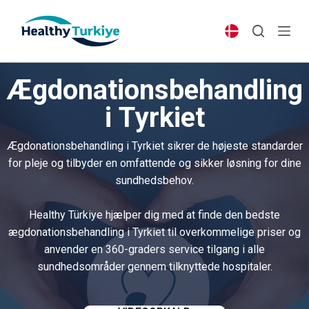
S
k
i
p
Ægdonationsbehandling
t
o
i Tyrkiet
c
o
Ægdonationsbehandling i Tyrkiet sikrer de højeste standarder
n
for pleje og tilbyder en omfattende og sikker løsning for dine
t
sundhedsbehov.
e
n
Healthy Türkiye hjælper dig med at finde den bedste
t
ægdonationsbehandling i Tyrkiet til overkommelige priser og
anvender en 360-graders service tilgang i alle
sundhedsområder gennem tilknyttede hospitaler.