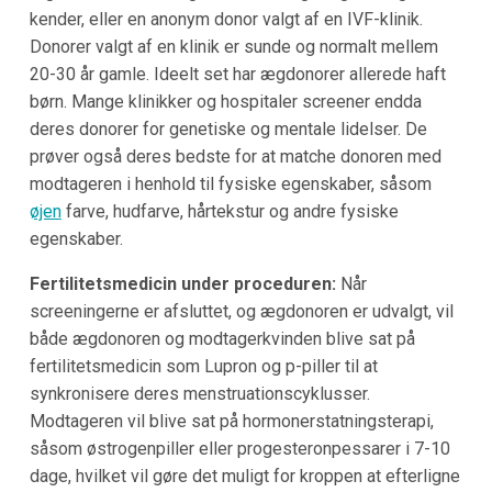
kender, eller en anonym donor valgt af en IVF-klinik.
Donorer valgt af en klinik er sunde og normalt mellem
20-30 år gamle. Ideelt set har ægdonorer allerede haft
børn. Mange klinikker og hospitaler screener endda
deres donorer for genetiske og mentale lidelser. De
prøver også deres bedste for at matche donoren med
modtageren i henhold til fysiske egenskaber, såsom
øjen
farve, hudfarve, hårtekstur og andre fysiske
egenskaber.
Fertilitetsmedicin under proceduren:
Når
screeningerne er afsluttet, og ægdonoren er udvalgt, vil
både ægdonoren og modtagerkvinden blive sat på
fertilitetsmedicin som Lupron og p-piller til at
synkronisere deres menstruationscyklusser.
Modtageren vil blive sat på hormonerstatningsterapi,
såsom østrogenpiller eller progesteronpessarer i 7-10
dage, hvilket vil gøre det muligt for kroppen at efterligne