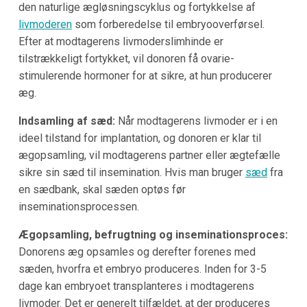
den naturlige ægløsningscyklus og fortykkelse af
livmoderen
som forberedelse til embryooverførsel.
Efter at modtagerens livmoderslimhinde er
tilstrækkeligt fortykket, vil donoren få ovarie-
stimulerende hormoner for at sikre, at hun producerer
æg.
Indsamling af sæd:
Når modtagerens livmoder er i en
ideel tilstand for implantation, og donoren er klar til
ægopsamling, vil modtagerens partner eller ægtefælle
sikre sin sæd til insemination. Hvis man bruger
sæd
fra
en sædbank, skal sæden optøs før
inseminationsprocessen.
Ægopsamling, befrugtning og inseminationsproces:
Donorens æg opsamles og derefter forenes med
sæden, hvorfra et embryo produceres. Inden for 3-5
dage kan embryoet transplanteres i modtagerens
livmoder. Det er generelt tilfældet, at der produceres