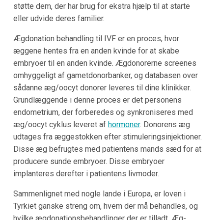
støtte dem, der har brug for ekstra hjælp til at starte
eller udvide deres familier.
Ægdonation behandling til IVF er en proces, hvor
æggene hentes fra en anden kvinde for at skabe
embryoer til en anden kvinde. Ægdonorerne screenes
omhyggeligt af gametdonorbanker, og databasen over
sådanne æg/oocyt donorer leveres til dine klinikker.
Grundlæggende i denne proces er det personens
endometrium, der forberedes og synkroniseres med
æg/oocyt cyklus leveret af
hormoner
. Donorens æg
udtages fra æggestokken efter stimuleringsinjektioner.
Disse æg befrugtes med patientens mands sæd for at
producere sunde embryoer. Disse embryoer
implanteres derefter i patientens livmoder.
Sammenlignet med nogle lande i Europa, er loven i
Tyrkiet ganske streng om, hvem der må behandles, og
hvilke ægdonationsbehandlinger der er tilladt. Æg-,