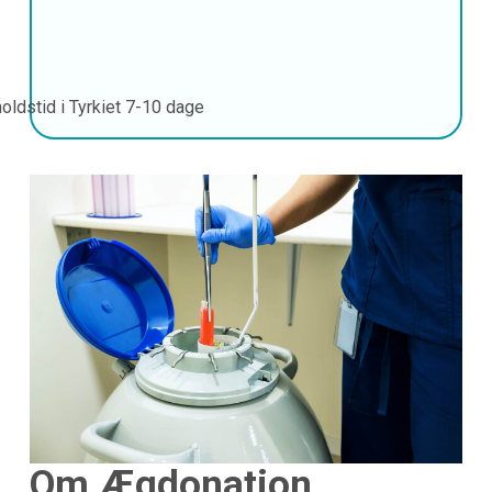
oldstid i Tyrkiet
7-10 dage
Om Ægdonation