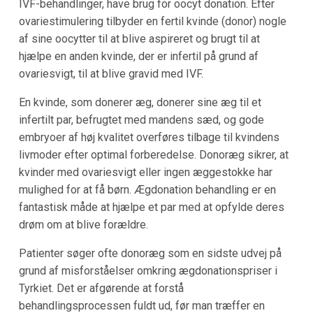
IVF-behandlinger, have brug for oocyt donation. Efter
ovariestimulering tilbyder en fertil kvinde (donor) nogle
af sine oocytter til at blive aspireret og brugt til at
hjælpe en anden kvinde, der er infertil på grund af
ovariesvigt, til at blive gravid med IVF.
En kvinde, som donerer æg, donerer sine æg til et
infertilt par, befrugtet med mandens sæd, og gode
embryoer af høj kvalitet overføres tilbage til kvindens
livmoder efter optimal forberedelse. Donoræg sikrer, at
kvinder med ovariesvigt eller ingen æggestokke har
mulighed for at få børn. Ægdonation behandling er en
fantastisk måde at hjælpe et par med at opfylde deres
drøm om at blive forældre.
Patienter søger ofte donoræg som en sidste udvej på
grund af misforståelser omkring ægdonationspriser i
Tyrkiet. Det er afgørende at forstå
behandlingsprocessen fuldt ud, før man træffer en