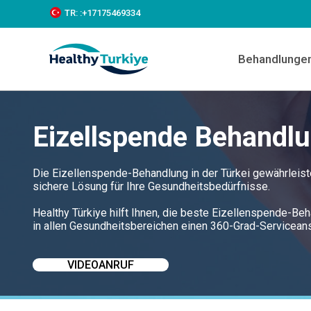
S
TR:
:+‪17175469334‬
k
i
p
Behandlunge
t
o
c
o
n
Eizellspende Behandlu
t
e
n
t
Die Eizellenspende-Behandlung in der Türkei gewährleis
sichere Lösung für Ihre Gesundheitsbedürfnisse.
Healthy Türkiye hilft Ihnen, die beste Eizellenspende-Beh
in allen Gesundheitsbereichen einen 360-Grad-Servicean
VIDEOANRUF