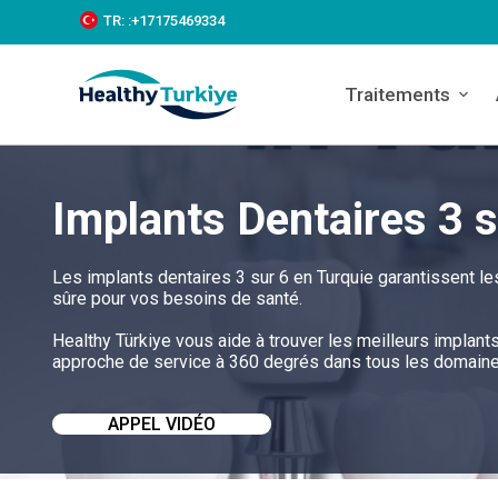
S
TR:
:+‪17175469334‬
k
i
p
Traitements
t
o
c
o
n
Implants Dentaires 3 s
t
e
n
t
Les implants dentaires 3 sur 6 en Turquie garantissent l
sûre pour vos besoins de santé.
Healthy Türkiye vous aide à trouver les meilleurs implant
approche de service à 360 degrés dans tous les domaines 
APPEL VIDÉO