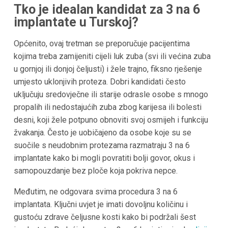
Tko je idealan kandidat za 3 na 6
implantate u Turskoj?
Općenito, ovaj tretman se preporučuje pacijentima
kojima treba zamijeniti cijeli luk zuba (svi ili većina zuba
u gornjoj ili donjoj čeljusti) i žele trajno, fiksno rješenje
umjesto uklonjivih proteza. Dobri kandidati često
uključuju sredovječne ili starije odrasle osobe s mnogo
propalih ili nedostajućih zuba zbog karijesa ili bolesti
desni, koji žele potpuno obnoviti svoj osmijeh i funkciju
žvakanja. Često je uobičajeno da osobe koje su se
suočile s neudobnim protezama razmatraju 3 na 6
implantate kako bi mogli povratiti bolji govor, okus i
samopouzdanje bez ploče koja pokriva nepce.
Međutim, ne odgovara svima procedura 3 na 6
implantata. Ključni uvjet je imati dovoljnu količinu i
gustoću zdrave čeljusne kosti kako bi podržali šest