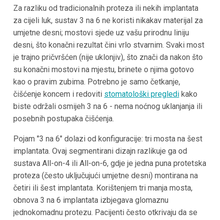
Za razliku od tradicionalnih proteza ili nekih implantata
za cijeli luk, sustav 3 na 6 ne koristi nikakav materijal za
umjetne desni; mostovi sjede uz vašu prirodnu liniju
desni, što konačni rezultat čini vrlo stvarnim. Svaki most
je trajno pričvršćen (nije uklonjiv), što znači da nakon što
su konačni mostovi na mjestu, brinete o njima gotovo
kao o pravim zubima. Potrebno je samo četkanje,
čišćenje koncem i redoviti
stomatološki pregledi
kako
biste održali osmijeh 3 na 6 - nema noćnog uklanjanja ili
posebnih postupaka čišćenja.
Pojam "3 na 6" dolazi od konfiguracije: tri mosta na šest
implantata. Ovaj segmentirani dizajn razlikuje ga od
sustava All-on-4 ili All-on-6, gdje je jedna puna protetska
proteza (često uključujući umjetne desni) montirana na
četiri ili šest implantata. Korištenjem tri manja mosta,
obnova 3 na 6 implantata izbjegava glomaznu
jednokomadnu protezu. Pacijenti često otkrivaju da se