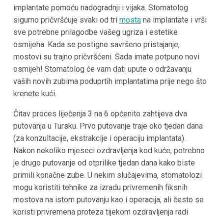
implantate pomoću nadogradnji i vijaka. Stomatolog
sigurno pričvršćuje svaki od tri
mosta
na implantate i vrši
sve potrebne prilagodbe vašeg ugriza i estetike
osmijeha. Kada se postigne savršeno pristajanje,
mostovi su trajno pričvršćeni. Sada imate potpuno novi
osmijeh! Stomatolog će vam dati upute o održavanju
vaših novih zubima poduprtih implantatima prije nego što
krenete kući.
Čitav proces liječenja 3 na 6 općenito zahtijeva dva
putovanja u Tursku. Prvo putovanje traje oko tjedan dana
(za konzultacije, ekstrakcije i operaciju implantata).
Nakon nekoliko mjeseci ozdravljenja kod kuće, potrebno
je drugo putovanje od otprilike tjedan dana kako biste
primili konačne zube. U nekim slučajevima, stomatolozi
mogu koristiti tehnike za izradu privremenih fiksnih
mostova na istom putovanju kao i operacija, ali često se
koristi privremena proteza tijekom ozdravljenja radi