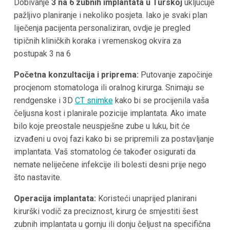
Dobivanje
3 na 6 zubnih implantata u Turskoj
uključuje
pažljivo planiranje i nekoliko posjeta. Iako je svaki plan
liječenja pacijenta personaliziran, ovdje je pregled
tipičnih kliničkih koraka i vremenskog okvira za
postupak 3 na 6
Početna konzultacija i priprema:
Putovanje započinje
procjenom stomatologa ili oralnog kirurga. Snimaju se
rendgenske i 3D
CT snimke
kako bi se procijenila vaša
čeljusna kost i planirale pozicije implantata. Ako imate
bilo koje preostale neuspješne zube u luku, bit će
izvađeni u ovoj fazi kako bi se pripremili za postavljanje
implantata. Vaš stomatolog će također osigurati da
nemate neliječene infekcije ili bolesti desni prije nego
što nastavite.
Operacija implantata:
Koristeći unaprijed planirani
kirurški vodič za preciznost, kirurg će smjestiti šest
zubnih implantata u gornju ili donju čeljust na specifična