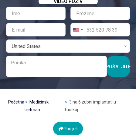
VIDEO POZIV
POŠALJITE
Početna
Medicinski
3 na 6 zubni implantati u
tretman
Turskoj
Podijeli