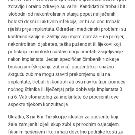
zdravlje i oralno zdravlje su važni. Kandidati bi trebali biti
slobodni od nekontroliranih stanja poput neliječenih
bolesti desni ili aktivnih infekcija, jer bi se one trebale
riješiti prije implantata. Određeni medicinski problemi su
kontraindikacije ili zahtijevaju mjere opreza – na primjer,
nekontrolirani dijabetes, teška pušenost ili lijekovi koji
potiskuju imunološki sustav mogu ometati zacjeljivanje
nakon implantata. Jedan specifičan čimbenik rizika je
bruksizam (škripanje zubima): pacijenti koji snažno
škrguću zubima mogu staviti prekomjernu silu na
implantate; trebali bi kontrolirati ovu naviku (npr. pomoću
noćnog štitnika ili liječenja) prije dobivanja implantata 3
na 6. Vaš stomatolog za implantate će procijeniti ove
aspekte tijekom konzultacija.
Ukratko,
3 na 6 u Turskoj
je idealan za pacijente koji
žele zamijeniti cijeli skup zubi s prirodnim osjećajem,
fiksnim rješenjem i koji imaju dovoljno podrške kosti za