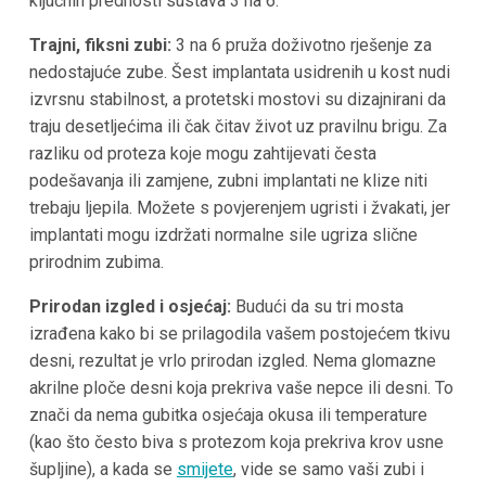
ključnih prednosti sustava 3 na 6:
Trajni, fiksni zubi:
3 na 6 pruža doživotno rješenje za
nedostajuće zube. Šest implantata usidrenih u kost nudi
izvrsnu stabilnost, a protetski mostovi su dizajnirani da
traju desetljećima ili čak čitav život uz pravilnu brigu. Za
razliku od proteza koje mogu zahtijevati česta
podešavanja ili zamjene, zubni implantati ne klize niti
trebaju ljepila. Možete s povjerenjem ugristi i žvakati, jer
implantati mogu izdržati normalne sile ugriza slične
prirodnim zubima.
Prirodan izgled i osjećaj:
Budući da su tri mosta
izrađena kako bi se prilagodila vašem postojećem tkivu
desni, rezultat je vrlo prirodan izgled. Nema glomazne
akrilne ploče desni koja prekriva vaše nepce ili desni. To
znači da nema gubitka osjećaja okusa ili temperature
(kao što često biva s protezom koja prekriva krov usne
šupljine), a kada se
smijete
, vide se samo vaši zubi i