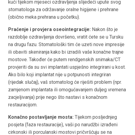
kući tijekom mjeseci ozdravljenja slijedeći upute svog
stomatologa za održavanje oralne higijene i prehrane
(obično meka prehrana u početku).
Praćenje i provjera oseointegracije:
Nakon što je
razdoblje ozdravljenja dovršeno, vratit ćete se u Tursku
na drugu fazu. Stomatološki tim će uzeti nove impresije
ili obaviti skeniranja kako bi izradili vaše konačne trajne
mostove. Također će putem rendgenskih snimaka/CT
provjeriti da su svi implantati uspješno integrirani u kost.
Ako bilo koji implantat nije u potpunosti integriran
(rijedak slučaj), vaš stomatolog će riješiti problem (npr.
zamjenom implantata ili omogućavanjem duljeg vremena
zacjeljivanja) prije nego što nastavi s konačnom
restauracijom.
Konačno postavljanje mosta:
Tijekom posljednjeg
posjeta (faza restauracije), vaši po narudžbi izrađeni
cirkonski ili porculanski mostovi pričvršćuju se na