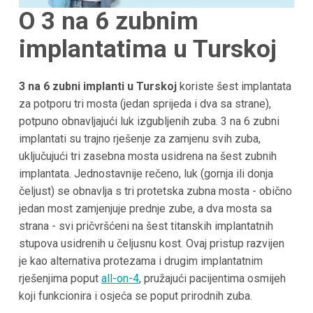
O 3 na 6 zubnim
implantatima u Turskoj
3 na 6 zubni implanti u Turskoj
koriste šest implantata
za potporu tri mosta (jedan sprijeda i dva sa strane),
potpuno obnavljajući luk izgubljenih zuba. 3 na 6 zubni
implantati su trajno rješenje za zamjenu svih zuba,
uključujući tri zasebna mosta usidrena na šest zubnih
implantata. Jednostavnije rečeno, luk (gornja ili donja
čeljust) se obnavlja s tri protetska zubna mosta - obično
jedan most zamjenjuje prednje zube, a dva mosta sa
strana - svi pričvršćeni na šest titanskih implantatnih
stupova usidrenih u čeljusnu kost. Ovaj pristup razvijen
je kao alternativa protezama i drugim implantatnim
rješenjima poput
all-on-4
, pružajući pacijentima osmijeh
koji funkcionira i osjeća se poput prirodnih zuba.