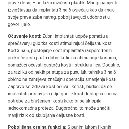
prave desni – ne lažni ružičasti plastik. Mnogi pacijenti
izvještavaju da implantati 3 na 6 osjećaju kao da imaju
svoje prave zube natrag, poboljšavajući udobnost u
govor i jelo.
Očuvanje kosti:
Zubni implantati uopće pomažu u
sprečavanju gubitka kosti stimulirajući čeljusnu kost.
Kod 3 na 6, postojanje šest implantata raspoređenih
preko čeljusti pruža dobru količinu stimulacije kostima,
pomažući očuvati gustoću kosti i strukturu lica. Dodatno,
za razliku od nekih pristupa za punu luk, tehnika 3 na 6
obično ne zahtijeva značajnu operaciju smanjenja kosti.
Zapravo se zdrava kost očuva i koristi, budući da se
implantati postavljaju gdje god je kost dostupna i nema
potrebe za brušenjem kosti kako bi se uklopila
jednokomadna proteza. Dugoročno, to može značiti
manji rizik od skupljanja čeljusne kosti.
Poboljšana oralna funkcija:
S punim lukom fiksnih