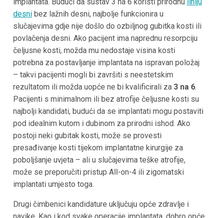
implantata. Budući da sustav 3 na 6 koristi prirodnu
liniju
desni
bez lažnih desni, najbolje funkcionira u
slučajevima gdje nije došlo do ozbiljnog gubitka kosti ili
povlačenja desni. Ako pacijent ima naprednu resorpciju
čeljusne kosti, možda mu nedostaje visina kosti
potrebna za postavljanje implantata na ispravan položaj
– takvi pacijenti mogli bi završiti s neestetskim
rezultatom ili možda uopće ne bi kvalificirali za
3 na 6
.
Pacijenti s minimalnom ili bez atrofije čeljusne kosti su
najbolji kandidati, budući da se implantati mogu postaviti
pod idealnim kutom i dubinom za prirodni ishod. Ako
postoji neki gubitak kosti, može se provesti
presađivanje kosti tijekom implantatne kirurgije za
poboljšanje uvjeta – ali u slučajevima teške atrofije,
može se preporučiti pristup All-on-4 ili zigomatski
implantati umjesto toga.
Drugi čimbenici kandidature uključuju opće zdravlje i
navike. Kao i kod svake operacije implantata, dobro opće