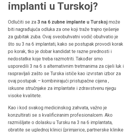
implanti u Turskoj?
Odlučiti se za
3 na 6 zubne implante u Turskoj
može
biti nagrađujuća odluka za one koji traže trajno rješenje
za gubitak zuba. Ovaj sveobuhvatni vodič obuhvatio je
što su 3 na 6 implantati, kako se postupak provodi korak
po korak, tko je dobar kandidat te razne prednosti i
nedostatke koje treba razmotriti. Također smo
usporedili 3 na 6 s alternativnim tretmanima za cijeli luk i
raspravljali zašto se Turska ističe kao izvrstan izbor za
ovaj postupak – kombinirajući pristupačne cijena ,
iskusne stručnjake za implantate i zdravstvenu njegu
visoke kvalitete.
Kao i kod svakog medicinskog zahvata, važno je
konzultirati se s kvalificiranim profesionalcem. Ako
razmišljate o dolasku u Tursku na 3 na 6 implantata,
obratite se uglednoj klinici (primjerice, partnerske klinike