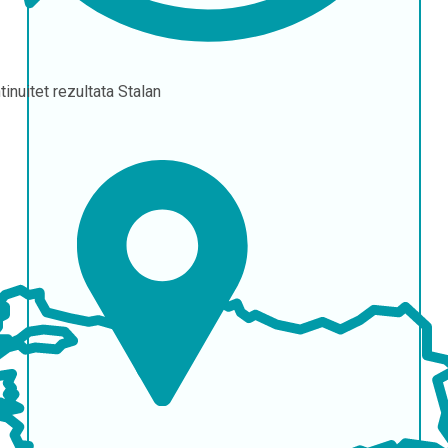
tinuitet rezultata
Stalan