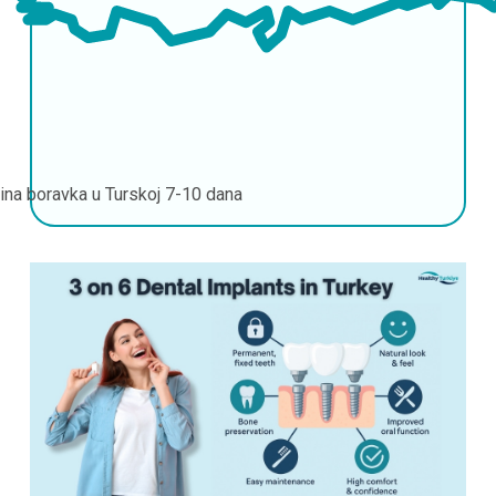
jina boravka u Turskoj
7-10 dana