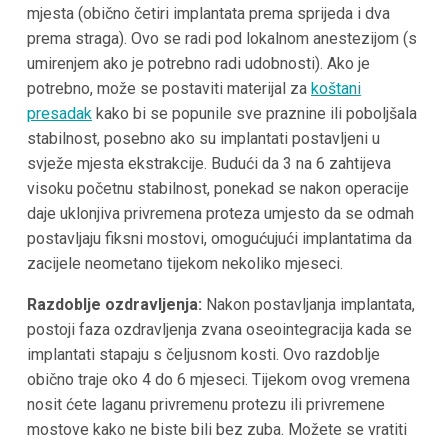
mjesta (obično četiri implantata prema sprijeda i dva
prema straga). Ovo se radi pod lokalnom anestezijom (s
umirenjem ako je potrebno radi udobnosti). Ako je
potrebno, može se postaviti materijal za
koštani
presadak
kako bi se popunile sve praznine ili poboljšala
stabilnost, posebno ako su implantati postavljeni u
svježe mjesta ekstrakcije. Budući da 3 na 6 zahtijeva
visoku početnu stabilnost, ponekad se nakon operacije
daje uklonjiva privremena proteza umjesto da se odmah
postavljaju fiksni mostovi, omogućujući implantatima da
zacijele neometano tijekom nekoliko mjeseci.
Razdoblje ozdravljenja:
Nakon postavljanja implantata,
postoji faza ozdravljenja zvana oseointegracija kada se
implantati stapaju s čeljusnom kosti. Ovo razdoblje
obično traje oko 4 do 6 mjeseci. Tijekom ovog vremena
nosit ćete laganu privremenu protezu ili privremene
mostove kako ne biste bili bez zuba. Možete se vratiti