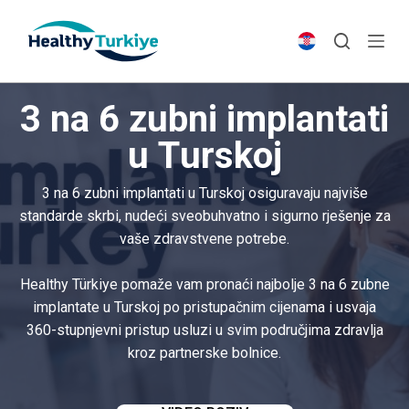
S
k
i
p
3 na 6 zubni implantati
t
o
u Turskoj
c
o
3 na 6 zubni implantati u Turskoj osiguravaju najviše
n
standarde skrbi, nudeći sveobuhvatno i sigurno rješenje za
t
vaše zdravstvene potrebe.
e
n
Healthy Türkiye pomaže vam pronaći najbolje 3 na 6 zubne
t
implantate u Turskoj po pristupačnim cijenama i usvaja
360-stupnjevni pristup usluzi u svim područjima zdravlja
kroz partnerske bolnice.