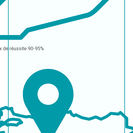
x de réussite
90-95%