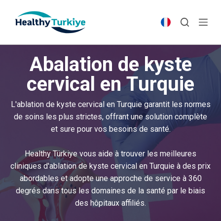
S
k
i
p
Abalation de kyste
t
o
cervical en Turquie
c
o
L'ablation de kyste cervical en Turquie garantit les normes
n
de soins les plus strictes, offrant une solution complète
t
et sure pour vos besoins de santé.
e
n
Healthy Türkiye vous aide à trouver les meilleures
t
cliniques d'ablation de kyste cervical en Turquie à des prix
abordables et adopte une approche de service à 360
degrés dans tous les domaines de la santé par le biais
des hôpitaux affiliés.