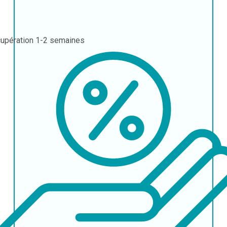
upération
1-2 semaines