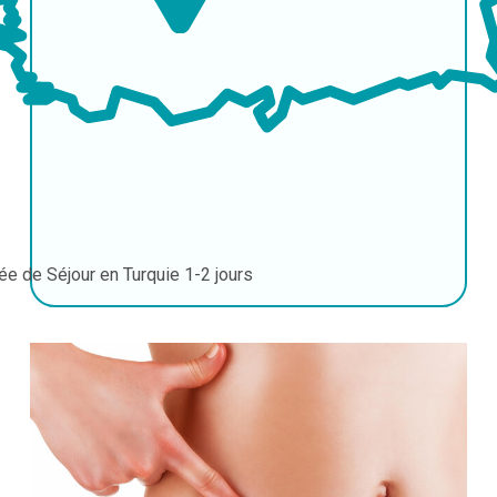
ée de Séjour en Turquie
1-2 jours