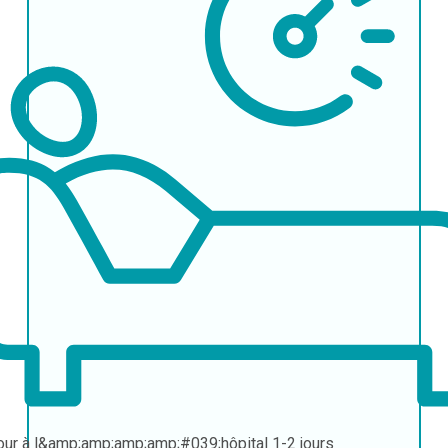
our à l&amp;amp;amp;amp;#039;hôpital
1-2 jours