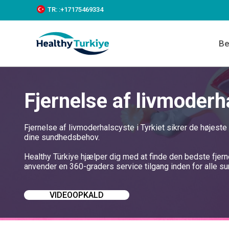
S
TR:
:+‪17175469334‬
k
i
p
Be
t
o
c
o
n
Fjernelse af livmoderh
t
e
n
t
Fjernelse af livmoderhalscyste i Tyrkiet sikrer de højeste
dine sundhedsbehov.
Healthy Türkiye hjælper dig med at finde den bedste fjern
anvender en 360-graders service tilgang inden for alle s
VIDEOOPKALD