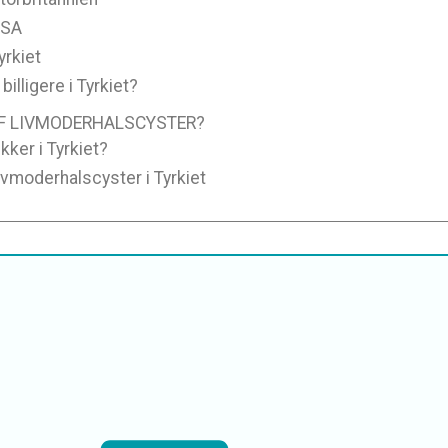
USA
yrkiet
billigere i Tyrkiet?
AF LIVMODERHALSCYSTER?
kker i Tyrkiet?
Livmoderhalscyster i Tyrkiet