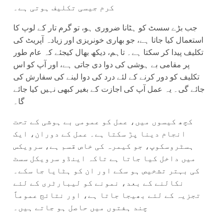
کرم جیسی تکلیف ہوتی ہے۔
جب بڑے سسٹ کو ہٹانا ضروری ہو، تو گرم تار کے لوپ کا
استعمال کیا جاتا ہے، جو بھاری خونریزی اور زیادہ آپریٹ کی
تکلیف پیدا کر سکتا ہے۔ تاہم، دیکھ بھال کیجئے کہ عام طور
پر مقامی بے ہوشی کی دوا دی جاتی ہے، اور آپ کو اس
تکلیف کو دور کرنے کے لئے درد کی دوا لینے کی سفارش کی
جائے گی۔ یہ عمل آپ کی اجازت کے بغیر کبھی نہیں کیا جائے
گا۔
کچھ کیسوں میں، عمل کو عمومی بے ہوشی کے تحت
انجام دینا پڑ سکتا ہے۔ عمل کے دوران، ایک
ہسٹروسکوپ، جو کیمرہ کی خاص قسم ہے، سرویکس
میں داخل کیا جاتا ہے تاکہ اینڈو سرویکل سسٹ
کی بہتر تشخیص ہو سکے اور ان کو ہٹایا جا سکے۔
نکالنے کے بعد، نمونے کو لیبارٹری کے لئے
تجزیہ کے لئے بھیجا جاتا ہے، اور نتائج عموماً
چند ہفتوں میں حاصل ہو جاتے ہیں۔