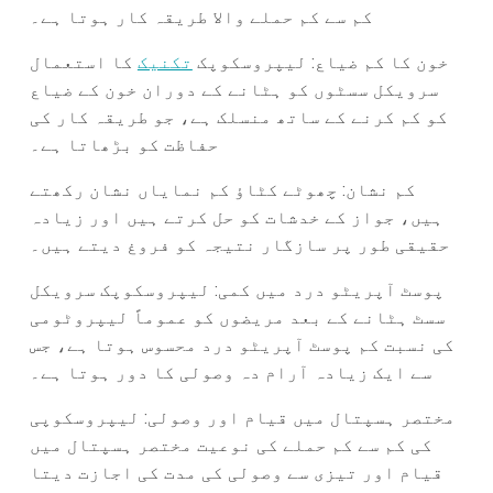
کم سے کم حملے والا طریقہ کار ہوتا ہے۔
خون کا کم ضیاع:
لیپروسکوپک
تکنیک
کا استعمال
سرویکل سسٹوں کو ہٹانے کے دوران خون کے ضیاع
کو کم کرنے کے ساتھ منسلک ہے، جو طریقہ کار کی
حفاظت کو بڑھاتا ہے۔
کم نشان:
چھوٹے کٹاؤ کم نمایاں نشان رکھتے
ہیں، جواز کے خدشات کو حل کرتے ہیں اور زیادہ
حقیقی طور پر سازگار نتیجہ کو فروغ دیتے ہیں۔
پوسٹ آپریٹو درد میں کمی:
لیپروسکوپک سرویکل
سسٹ ہٹانے کے بعد مریضوں کو عموماً لیپروٹومی
کی نسبت کم پوسٹ آپریٹو درد محسوس ہوتا ہے، جس
سے ایک زیادہ آرام دہ وصولی کا دور ہوتا ہے۔
مختصر ہسپتال میں قیام اور وصولی:
لیپروسکوپی
کی کم سے کم حملے کی نوعیت مختصر ہسپتال میں
قیام اور تیزی سے وصولی کی مدت کی اجازت دیتا