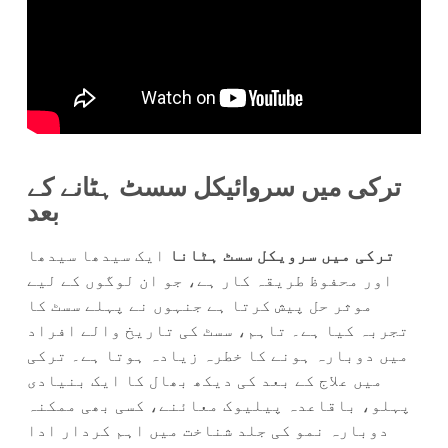
ترکی میں سروائیکل سسٹ ہٹانے کے
بعد
ترکی میں سرویکل سسٹ ہٹانا
ایک سیدھا سیدھا
اور محفوظ طریقہ کار ہے، جو ان لوگوں کے لیے
موثر حل پیش کرتا ہے جنہوں نے پہلے سسٹ کا
تجربہ کیا ہے۔ تاہم، سسٹ کی تاریخ والے افراد
میں دوبارہ ہونے کا خطرہ زیادہ ہوتا ہے۔ ترکی
میں علاج کے بعد کی دیکھ بھال کا ایک بنیادی
پہلو، باقاعدہ پیلیوک معائنے، کسی بھی ممکنہ
دوبارہ نمو کی جلد شناخت میں اہم کردار ادا