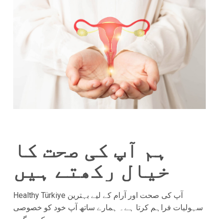
ہم آپ کی صحت کا
خیال رکھتے ہیں
Healthy Türkiye آپ کی صحت اور آرام کے لیے بہترین
سہولیات فراہم کرتا ہے۔ ہمارے ساتھ آپ خود کو خصوصی