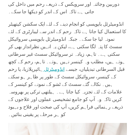
دوربین وجائنہ اور سرویکس کے ذریعے رحم میں داخل کی
جاتی ہے تاکہ اس کے اندر کو دیکھا جا سکے۔
انڈومیٹرئل بایوپسی کو انجام دینے کے لئے ایک سکشن کیتھیٹر
کا استعمال کیا جاتا ہے تاکہ رحم کے اندر سے لیبارٹری کے لئے
نمونہ لیا جا سکے۔ جبکہ انڈومیٹرئل بایوپسی سروائیکل
سسٹ کا پتہ لگا سکتی ہے، لیکن یہ انہیں نظرانداز بھی کر
سکتی ہے۔ تاہم، زیادہ تر سروائیکل سسٹ غیر سرطانی
ہوتے ہیں، مطلب وہ کینسر نہیں ہوتے۔ تاہم، رحم کے کچھ
قبل السرطانی تبدیلیاں، جیسے
انڈومیٹرئل
ہائپرپلازیا، یا رحم
کے کینسر، سروائیکل سسٹ کے طور پر ظاہر ہو سکتے
ہیں۔ نکالے گئے سسٹ کے ٹشو کے نمونے کو کینسر کے
علامات کے لئے تجزیہ کیا جاتا ہے۔ ہیلتھی ترکی پر بھروسہ
کریں تاکہ وہ آپ کو جامع تشخیصی عملوں اور علاجوں کے
ذریعے رہنمائی فراہم کریں، آپ کی صحت اور فلاح و بہبود
کو ہر مرحلے پر یقینی بنائیں۔