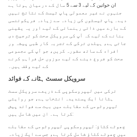
ان خواتین کے لیے 3 سے 5 سال کے درمیان ہوتا ہے
جنہوں نے غیر معمولی پاپ ٹیسٹ کے نتائج نہیں
دیے۔ پاپ ٹیسٹوں کی زیادہ سے زیادہ فریکوئنسی
کے بارے میں ذاتی رہنمائی کے لیے اور یہ یقینی
بنانے کے لیے کہ آپ کی سرویکل صحت کو ترجیح دی
جاتی ہے، ہیلدی ترکی کے تجربہ کار طبی پیشہ ور
افراد کے ساتھ مشورہ کریں، جو آپ کی مجموعی
صحت کو فروغ دینے کے لیے موزوں حل فراہم کرنے
کے لیے وقف ہیں۔
سرویکل سسٹ ہٹانے کے فوائد
ترکی میں لیپروسکوپی کے ذریعے سرویکل سسٹ
ہٹانا ایک پسندیدہ انتخاب ہے، جو روایتی
لیپروٹومی کے مقابلے میں بہت سے فوائد پیش
کرتا ہے۔ ان میں شامل ہیں:
چھوٹے کٹاؤ:
لیپروسکوپی لیپروٹومی کے مقابلے
میں چھوٹے کٹاؤ شامل کرتا ہے، جس سے ایک زیادہ