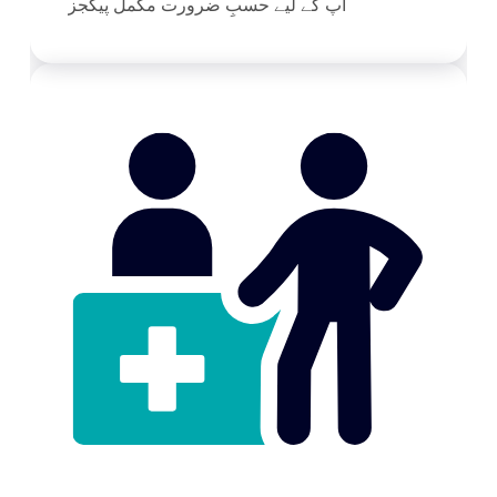
آپ کے لیے حسبِ ضرورت مکمل پیکجز