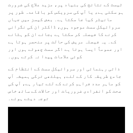
ٹیسٹ کے نتائج کی بنیاد پر، مزید علاج کی ضرورت
ہو سکتی ہے، یا آپ کی سرویکس کو باقاعدہ طور پر
مانیٹر کیا جا سکتا ہے۔ بعض کیسز میں جہاں
سروائیکل سسٹ موجود ہوں، ڈاکٹر ان کی نگرانی
کرنے کا فیصلہ کر سکتا ہے بجائے ان کو ہٹانے
کے۔ یہ فیصلہ مریض کی حالت پر منحصر ہوتا ہے
اور عموماً ایسا ہوتا ہے اگر سسٹ چھوٹے ہوں اور
کوئی علامات پیدا نہ کرتے ہوں۔
ذاتی رہنمائی اور سروائیکل سسٹ کے انتظام کے
جامع طریقہ کار کے لئے، ہیلتھی ترکی ہمیشہ آپ
کو ماہر مدد فراہم کرنے کے لئے تیار ہے، آپ کی
صحت کو انفرادی ضروریات اور حالات کے ساتھ خاص
توجہ دیتے ہوئے۔