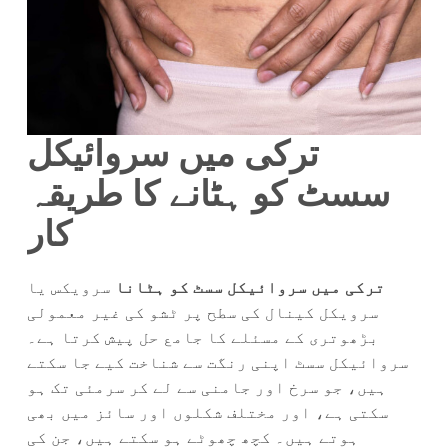
ترکی میں سروائیکل
سسٹ کو ہٹانے کا طریقہ
کار
ترکی میں سروائیکل سسٹ کو ہٹانا
سرویکس یا
سرویکل کینال کی سطح پر ٹشو کی غیر معمولی
بڑھوتری کے مسئلے کا جامع حل پیش کرتا ہے۔
سروائیکل سسٹ اپنی رنگت سے شناخت کیے جا سکتے
ہیں، جو سرخ اور جامنی سے لے کر سرمئی تک ہو
سکتی ہے، اور مختلف شکلوں اور سائز میں بھی
ہوتے ہیں۔ کچھ چھوٹے ہو سکتے ہیں، جن کی