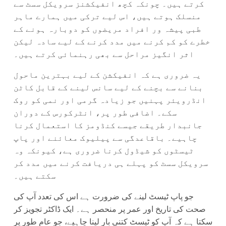
کرتے ہیں۔ چونکہ کچھ انفیکشنز سرویکل سسٹ سے
منسلک ہوتے ہیں، اس لیے ترکی میں ہمارے ماہر
طبی پیشہ ور افراد مریضوں کو دوبارہ ہونے کے
خطرے کو کم کرنے میں مدد کرنے کے لیے سادہ لیکن
اثر انگیز مراحل سے بھی رہنمائی کرتے ہیں۔
یہ ضروری ہے کہ انفیکشن کے لیے بہترین ماحول
بنانے سے بچنے کے لیے سانس لینے کے قابل کاٹن
انڈرویئر پہنیں جو زیادہ گرمی اور نمی کو روک
سکے۔ اضافی طور پر، انٹرکورس کے دوران
جانبدار طریقے جیسے کنڈومز کا استعمال کرنا
چاہیے۔ باقاعدگی سے پیلیوک معائنے اور پاپ
ٹیسٹوں کو شیڈول کرنا ضروری ہے، کیونکہ وہ
سرویکل سسٹ کو پہلے ہی دریافت کرنے میں مدد کر
سکتے ہیں۔
جو پاپ ٹیسٹ لینے کی ضرورت ہے اس کی تعدد آپ کی
صحت کی تاریخ اور عمر پر منحصر ہے۔ ایک ڈاکٹر تجویز کر
سکتا ہے کہ آپ کو ٹیسٹ کتنی بار لینا چاہیے، جو عام طور پر