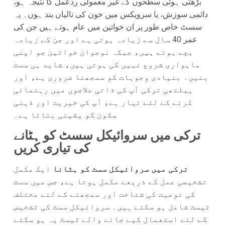
بڑھتی ہوئی سطحوں کے غیر معمولی ردعمل کا نتیجہ ہو،
دائمی سوزش، یا سرویکس میں خون کی نالیاں بند ہوں۔ یہ
سسٹ خاص طور پر ان خواتین میں عام ہوتے ہیں جن کی
عمر 40 سال سے زیادہ ہوتی ہے اور جن کے زیادہ
بچے ہوتے ہیں، جبکہ نوجوان خواتین جو اپنی
ماہواری شروع نہیں کی ہوتی ہیں، شاید ہی سسٹ
بنیں۔ بنیادی وجوہات کو سمجھنا ضروری ہے، اور
ہیلتھی ترکی آپ کی ذاتی علاجوں میں رہنمائی
کرنے کے لئے تیار ہے، آپ کی خیریت اور ذہنی
سکون کو یقینی بناتا ہے۔
ترکی میں سروائیکل سسٹ کو ہٹانے
کی تیاری کریں
ترکی میں سروائیکل سسٹ کو ہٹانا
ایک مکمل
تشخیصی عمل کے ذریعے مکمل ہوتا ہے، جس میں سسٹ
کی نوعیت کی شناخت اور سمجھنے کے لئے مختلف
ٹیسٹ شامل ہو سکتے ہیں۔ سروائیکل سسٹ کی تشخیص
کے لئے استعمال کیے جانے والے ٹیسٹ یہ ہو سکتے