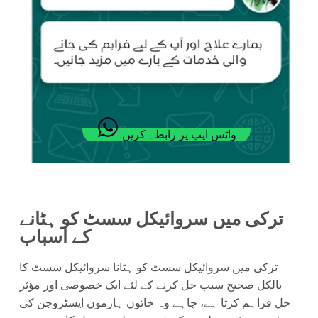
واٹس ایپ پر رابطہ کریں
ترکی میں سروائیکل سسٹ کو ہٹانے
کے اسباب
ترکی میں سروائیکل سسٹ کو ہٹانا سروائیکل سسٹ کا
بالکل صحیح سبب حل کرنے کے لئے ایک خصوصی اور مؤثر
حل فراہم کرتا ہے، چاہے وہ خاتون ہارمون ایسٹروجن کی