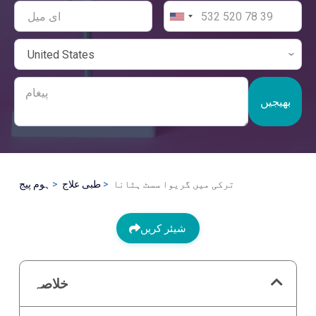
بھیجیں
ترکی میں گریوا سسٹ ہٹانا
طبی علاج
ہوم پیج
شیئر کریں
خلاصہ