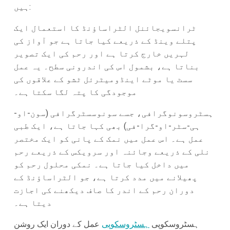
ہیں:
ٹرانسویجائنل الٹراساؤنڈ کا استعمال ایک
پتلے وینڈ کے ذریعے کیا جاتا ہے جو آواز کی
لہریں خارج کرتا ہے اور رحم کی ایک تصویر
بناتا ہے، بشمول اس کی اندرونی سطح۔ یہ عمل
سسٹ یا موٹے اینڈومیٹرئل ٹشو کے علاقوں کی
موجودگی کا پتہ لگا سکتا ہے۔
ہسٹروسونوگرافی، جسے سونوسسٹرگرافی (سون-او-
ہی-سٹر-او-گرا-فی) بھی کہا جاتا ہے، ایک طبی
عمل ہے۔ اس عمل میں نمک کے پانی کو ایک مختصر
نلی کے ذریعے وجائنہ اور سرویکس کے ذریعے رحم
میں داخل کیا جاتا ہے۔ نمکی محلول رحم کو
پھیلانے میں مدد کرتا ہے، جو الٹراساؤنڈ کے
دوران رحم کے اندر کا صاف دیکھنے کی اجازت
دیتا ہے۔
ہسٹروسکوپی
ہسٹروسکوپی
عمل کے دوران ایک روشن