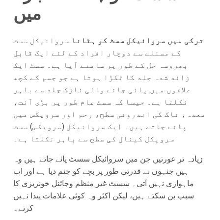
میں
ترکی میں سروائیکل سسٹ کو ہٹانا
سروائیکل سسٹ
کے مسئلے سے دوچار افراد کے لئے ایک قابل
بھروسہ حل کے طور پر سامنے آیا ہے۔ سسٹ ایک
زائد شدہ جلد کا ٹکڑا ہوتا ہے جو جسم کے کچھ
علاقوں میں پائی جانے والی نازک جلد سے باہر
نکلتا ہے۔ جیسا کہ سسٹ عام طور پر بڑی آنت،
معدہ، ناک کی اندرونی سطح، رحم اور سرویکس میں
پائے جاتے ہیں۔ ایک سروائیکل (سرویکس) سسٹ
سرویکل کینال کی سطح سے باہر نکلتا ہے۔
زیادہ تر عورتیں جن میں سروائیکل سسٹ پائے جاتے ہیں وہ
ہیں جنہوں نے قدرتی طور پر بچے کو جنم دیا ہے اور اب
ماہواری نہیں آتی۔ سسٹ غیر منظم وجائنل خونریزی کا
سبب بن سکتے ہیں، لیکن اکثر وہ کوئی علامات پیدا نہیں
کرتے۔