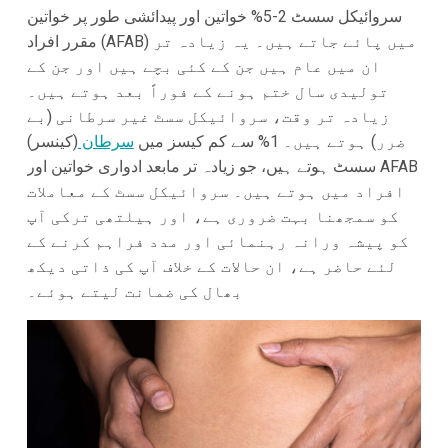
سروائیکل سسٹ 2-5% خواتین اور پیدائشی طور پر خواتین
مقرر افراد (AFAB) میں پائے جاتے ہیں۔ یہ زیادہ تر
ان میں عام ہیں جن کے کئی بچے ہیں اور جن کے
تولیدی سال ختم ہونے کے فوراً بعد ہوتے ہیں۔
زیادہ تر وقت، سروائیکل سسٹ غیر سرطانی (بے
ضرر) ہوتے ہیں۔ 1% سے کم کیسز میں
سرطان
(کینسر)
سسٹ ہوتے ہیں، جو زیادہ تر مابعد ادواری خواتین اور AFAB
افراد میں ہوتے ہیں۔ سروائیکل سسٹ کے معاملات
کو سمجھنا بہت ضروری ہے، اور ہیلتھی ترکی آپ
کو پیشہ ورانہ رہنمائی اور مدد فراہم کرنے کے
لئے حاضر ہے، ان حالات کے خلاف آپ کی ذاتی دیکھ
بھال کی ضمانت لیتے ہوئے۔