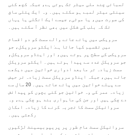
لمبائی چند ملی میٹر تک ہوتی ہے، جبکہ کچھ کئی
سینٹی میٹر لمبے ہو سکتے ہیں۔ وہ ایک پتلی ساق
کی صورت میں، یا موٹی، جیسے ایک انگلی یا یہاں
تک کہ بلب کی شکل میں بھی نظر آ سکتے ہیں۔
سرویکس میں پائے جانے والے سسٹ کو دو اقسام
میں تقسیم کیا جاتا ہے: ایکٹو سرویکل، جو
سرویکس کی سطح پر ہوتے ہیں، اور اینڈو سرویکل،
جو سرویکل غدد سے پیدا ہوتے ہیں۔ ایکٹو سرویکل
سسٹ زیادہ تر مابعد ادواری خواتین میں دیکھے
جاتے ہیں، جبکہ اینڈو سرویکل سسٹ زیادہ تر حیض
سے پہلے خواتین میں پائے جاتے ہیں۔ 20 سال سے
زیادہ عمر کی وہ خواتین جو کئی بچوں کو پیدائش
دے چکی ہیں اور جن کی ماہواری بند ہو چکی ہے، وہ
سروائیکل سسٹ کا تجربہ کرنے کا زیادہ امکان
رکھتی ہیں۔
سروائیکل سسٹ عام طور پر پریپوبیسینٹ لڑکیوں
میں نہیں پائے جاتے جن کی ماہواری ابھی شروع