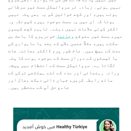
نہیں ہوئی۔ زیادہ تر سروائیکل سسٹ غیر سرطانی
ہوتے ہیں، اور کچھ خواتین کو یہ بھی پتہ نہیں
ہوتا کہ ان میں یہ سسٹ موجود ہیں، کیونکہ وہ
اکثر کوئی علامات نہیں دیتے۔ تاہم، کچھ کیسوں
میں، سسٹ غیر متوقع
وجائنل
خونریزی کا باعث بن
سکتے ہیں، مثلاً جنسی ملاپ کے بعد یا ماہواری کی
مدت کے بیچ میں۔ عام طور پر، ڈاکٹر معائنہ جات
یا ٹیسٹوں کے دوران سسٹ کے موجود ہونے کا پتہ
لگاتا ہے۔ سروائیکل سسٹ کے انتظام میں پیشہ
ورانہ رہنمائی اور مدد کے لئے ہیلتھی ترکی کے
ساتھ رابطہ کریں، جہاں ذاتی دیکھ بھال اور
جامع حل آپ کے منتظر ہیں۔