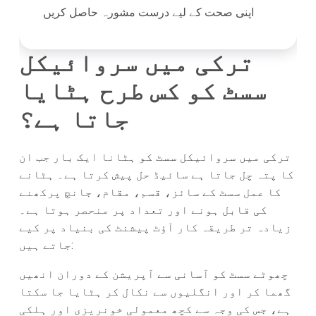
اپنی صحت کے لیے درست مشورہ حاصل کریں
ترکی میں سروائیکل
سسٹ کو کس طرح ہٹایا
جاتا ہے؟
ترکی میں سروائیکل سسٹ کو ہٹانا
ایک بار جب ان
کا پتہ چل جاتا ہے
سائیڈ حل پیش کرتا ہے۔ ہٹانے
کا عمل سسٹ کے سائز، قسم، مقام، جانچ پرکھنے
کی قابل ہونے اور تعداد پر منحصر ہوتا ہے۔
زیادہ تر طریقہ کار آؤٹ پیشنٹ کی بنیاد پر کیے
جاتے ہیں:
چھوٹے سسٹ کو آسانی سے آپریشن کے دوران انھیں
گھما کر اور انگلیوں سے نکال کر ہٹایا جا سکتا
ہے، جس کی وجہ سے کچھ معمولی خونریزی اور ہلکی