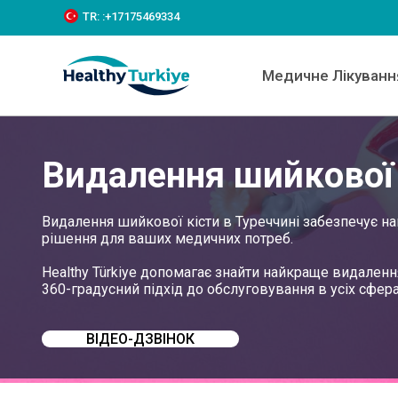
S
TR:
:+‪17175469334‬
k
i
p
Медичне Лікуванн
t
o
c
o
n
Видалення шийкової 
t
e
n
t
Видалення шийкової кісти в Туреччині забезпечує н
рішення для ваших медичних потреб.
Healthy Türkiye допомагає знайти найкраще видаленн
360-градусний підхід до обслуговування в усіх сфера
ВІДЕО-ДЗВІНОК