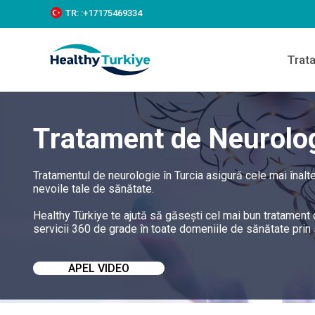
S
TR:
:+‪17175469334‬
k
i
p
Trat
t
o
c
o
n
Tratament de Neurolog
t
e
n
t
Tratamentul de neurologie în Turcia asigură cele mai înalte
nevoile tale de sănătate.
Healthy Türkiye te ajută să găsești cel mai bun tratament 
servicii 360 de grade în toate domeniile de sănătate prin sp
APEL VIDEO