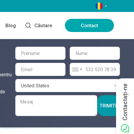
LIMBI
Blog
Căutare
Contact
pentru
Contactați-ne
 de
TRIMITE