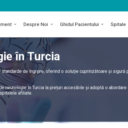
ament
Despre Noi
Ghidul Pacientului
Spitale
ie în Turcia
 standarde de îngrijire, oferind o soluție cuprinzătoare și sigură 
de neurologie în Turcia la prețuri accesibile și adoptă o abordare
italele afiliate.