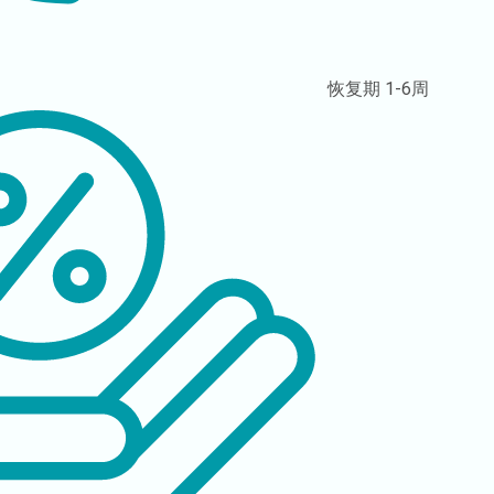
恢复期
1-6周