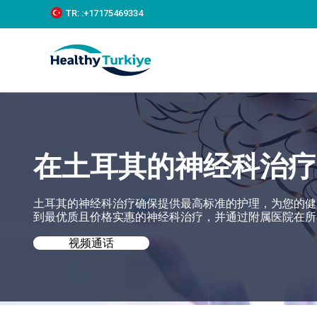
S
TR:
:+‪17175469334‬
k
i
p
t
o
c
o
n
t
e
在土耳其的神经科治疗
n
t
土耳其的神经科治疗确保提供最高标准的护理，为您的健康需求
到最优质且价格实惠的神经科治疗，并通过附属医院在所
视频通话