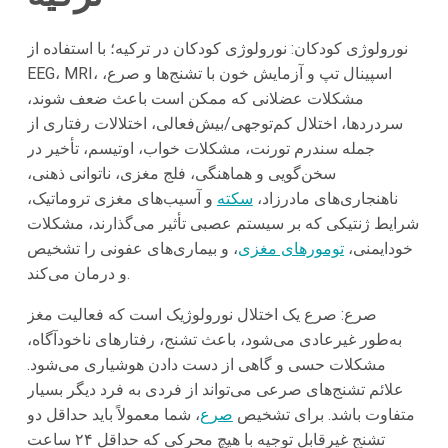
نورولوژی کودکان: نورولوژی کودکان در ترکیه؛ با استفاده از
EEG، MRI، اسپینال تپ و آزمایش خون با تشنج‌ها و صرع،
مشکلات عضلانی که ممکن است باعث ضعف شوند،
سردردها، اختلال کم‌توجهی/بیش‌فعالی، اختلالات رفتاری از
جمله سندرم تورنت، مشکلات خواب، اوتیسم، تأخیر در
سخن‌گویی و هماهنگی، فلج مغزی، ناتوانی ذهنی،
ناهنجاری‌های مادرزاد،
سکته
و آسیب‌های مغزی تروماتیک،
شرایط ژنتیکی که بر سیستم عصبی تأثیر می‌گذارند، مشکلات
خودایمنی،
تومورهای مغزی
، و بیماری‌های عفونی را تشخیص
و درمان می‌کند.
صرع: صرع یک اختلال نورولوژیک است که فعالیت مغز
به‌طور غیرعادی می‌شود، باعث تشنج، رفتارهای ناخودآگاه،
مشکلات حسی و گاهی از دست دادن هوشیاری می‌شود.
علائم تشنج‌های صرعی می‌تواند از فردی به فرد دیگر بسیار
متفاوت باشد. برای تشخیص
صرع
، شما معمولاً باید حداقل دو
تشنج غیرقابل توجیه با هیچ محرکی که حداقل ۲۴ ساعت