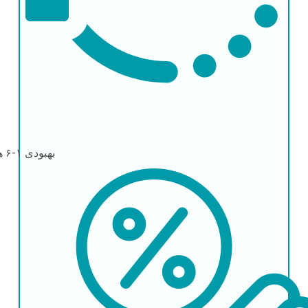
بهبودی
۱-۶ هفته