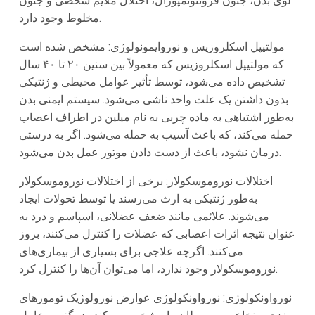
لوی بدن، جنون فرونتوتمپورال، اختلال ملایم شخصی و جنون
مخلوط وجود دارد.
مولتیپل اسکلروزیس و نوروایمونولوژی: مشخص شده است
که مولتیپل اسکلروزیس که معمولاً بین سنین ۲۰ تا ۴۰ سال
تشخیص داده می‌شود، توسط تأثیر عوامل محیطی و ژنتیکی
بدون داشتن یک علت واحد ناشی می‌شود. سیستم ایمنی بدن
به‌طور اشتباهی به ماده چربی به نام میلین در اطراف اعصاب
حمله می‌کند، که باعث آسیب به حمله می‌شود. اگر به درستی
درمان نشود، باعث از دست دادن موتور عمل بدن می‌شود.
اختلالات نوروموسکولار: برخی از اختلالات نوروموسکولار
به‌طور ژنتیکی به ارث می‌رسند یا توسط تحولات ایجاد
می‌شوند. علائمی مانند ضعف عضلانی، اسپاسم و درد به
عنوان نتیجه اثرات اعصابی که عضلات را کنترل می‌کنند، بروز
می‌کنند. اگرچه علاجی برای بسیاری از بیماری‌های
نوروموسکولار وجود ندارد، اما می‌توان آن‌ها را کنترل کرد.
نورواونکولوژی: نورواونکولوژی عوارض نورولوژیک تومورهای