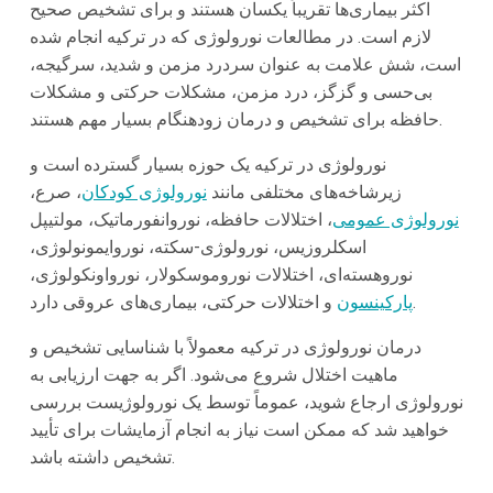
اکثر بیماری‌ها تقریباً یکسان هستند و برای تشخیص صحیح
لازم است. در مطالعات نورولوژی که در ترکیه انجام شده
است، شش علامت به عنوان سردرد مزمن و شدید، سرگیجه،
بی‌حسی و گزگز، درد مزمن، مشکلات حرکتی و مشکلات
حافظه برای تشخیص و درمان زودهنگام بسیار مهم هستند.
نورولوژی در ترکیه یک حوزه بسیار گسترده است و
زیرشاخه‌های مختلفی مانند
نورولوژی کودکان
، صرع،
نورولوژی عمومی
، اختلالات حافظه، نوروانفورماتیک، مولتیپل
اسکلروزیس، نورولوژی-سکته، نوروایمونولوژی،
نوروهسته‌ای، اختلالات نوروموسکولار، نورواونکولوژی،
و اختلالات حرکتی، بیماری‌های عروقی دارد.
پارکینسون
درمان نورولوژی در ترکیه معمولاً با شناسایی تشخیص و
ماهیت اختلال شروع می‌شود. اگر به جهت ارزیابی به
نورولوژی ارجاع شوید، عموماً توسط یک نورولوژیست بررسی
خواهید شد که ممکن است نیاز به انجام آزمایشات برای تأیید
تشخیص داشته باشد.