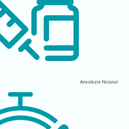
Anestezie
Niciunul