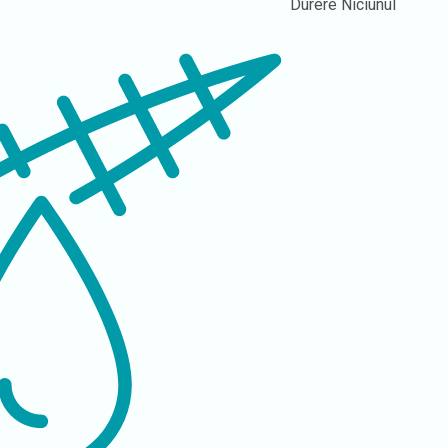
Durere
Niciunul