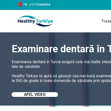
S
TR:
:+‪17175469334‬
k
i
p
Trat
t
o
c
o
n
Examinare dentară în 
t
e
n
t
Examinarea dentară în Turcia asigură cele mai înalte standa
tale de sănătate.
Healthy Türkiye te ajută să găsești cea mai bună examinare
la 360 de grade în toate domeniile de sănătate prin spitale
APEL VIDEO