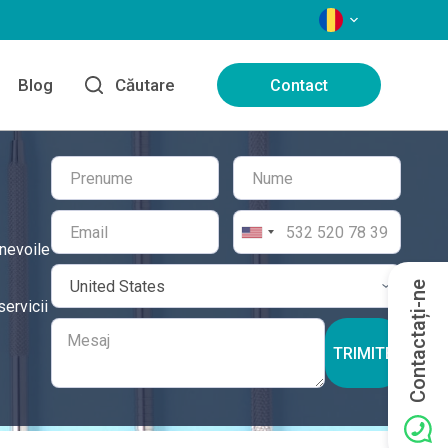
LIMBI
Blog
Căutare
Contact
 nevoile
Contactați-ne
servicii
TRIMITE