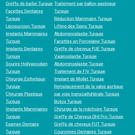
Greffe de barbe Turquie
Traitement par ballon gastrique
Facettes Dentaires
Turquie
Turquie
Réduction Mammaire Turquie
Liposuccion Turquie
Lifting des Seins Turquie
Implants Mammaires
Abdominoplastie Turquie
Turquie
Facettes en Porcelaine Turquie
Implants Dentaires
Greffe de cheveux FUE Turquie
Turquie
Vaginoplastie Turquie
Sourire Hollywoodien
Abdominoplastie Turquie
Turquie
Traitement de FIV Turquie
Chirurgie Esthetique
Implant de Mollet Turquie
Turquie
Remplacement de la valve aortique
Chirurgie Plastique
par voie transcathétérale Turquie
Turquie
Botox Turquie
Implants Mammaires
Chirurgie de la mâchoire Turquie
Turquie
Greffe de Cheveux DHI Pro Turquie
Examen Dentaire
Greffe de cheveux FUT Turquie
Turquie
Couronnes Dentaires Turquie