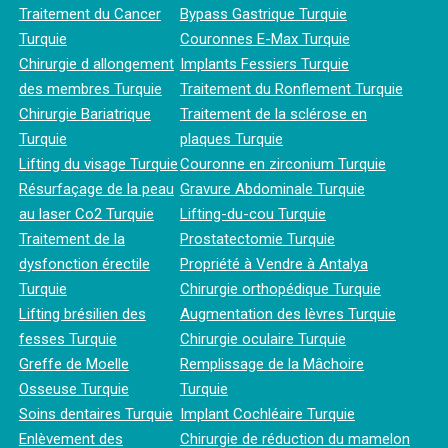
Traitement du Cancer
Bypass Gastrique Turquie
Turquie
Couronnes E-Max Turquie
Chirurgie d allongement
Implants Fessiers Turquie
des membres Turquie
Traitement du Ronflement Turquie
Chirurgie Bariatrique
Traitement de la sclérose en
Turquie
plaques Turquie
Lifting du visage Turquie
Couronne en zirconium Turquie
Résurfaçage de la peau
Gravure Abdominale Turquie
au laser Co2 Turquie
Lifting-du-cou Turquie
Traitement de la
Prostatectomie Turquie
dysfonction érectile
Propriété à Vendre à Antalya
Turquie
Chirurgie orthopédique Turquie
Lifting brésilien des
Augmentation des lèvres Turquie
fesses Turquie
Chirurgie oculaire Turquie
Greffe de Moelle
Remplissage de la Mâchoire
Osseuse Turquie
Turquie
Soins dentaires Turquie
Implant Cochléaire Turquie
Enlèvement des
Chirurgie de réduction du mamelon