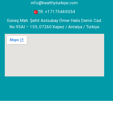
info@healthyturkiye.com
TR:
+‪17175469334‬
Güneş Mah. Şehit Astsubay Ömer Halis Demir Cad.
No:95AI – 159, 07260 Kepez / Antalya / Türkiye