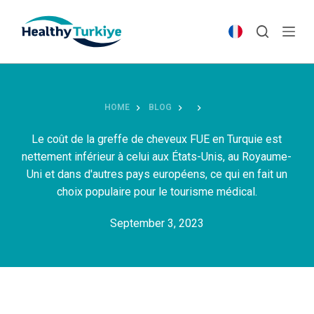
S
k
i
p
t
o
HOME
BLOG
c
o
Le coût de la greffe de cheveux FUE en Turquie est
n
nettement inférieur à celui aux États-Unis, au Royaume-
t
Uni et dans d'autres pays européens, ce qui en fait un
e
choix populaire pour le tourisme médical.
n
September 3, 2023
t