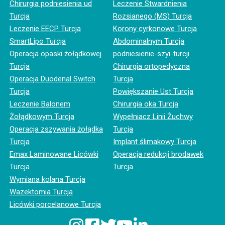
Chirurgia podniesienia ud
Leczenie Stwardnienia
Turcja
Rozsianego (MS) Turcja
Leczenie EECP Turcja
Korony cyrkonowe Turcja
SmartLipo Turcja
Abdominalnym Turcja
Operacja opaski żołądkowej
podniesienie-szyi-turcji
Turcja
Chirurgia ortopedyczna
Operacja Duodenal Switch
Turcja
Turcja
Powiększanie Ust Turcja
Leczenie Balonem
Chirurgia oka Turcja
Żołądkowym Turcja
Wypełniacz Linii Żuchwy
Operacja zszywania żołądka
Turcja
Turcja
Implant ślimakowy Turcja
Emax Laminowane Licówki
Operacja redukcji brodawek
Turcja
Turcja
Wymiana kolana Turcja
Wazektomia Turcja
Licówki porcelanowe Turcja