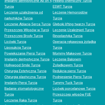
Implanty dentystyczne All on 4
Peeling chemiczny Turcja
Turcja
ESWT Turcja
Leczenie uzależnienia od
Leczenie Hemoroidów
narkotyków Turcja
Turcja
Leczenie Ablacją Serca Turcja
Głęboki lifting twarzy Turcja
Przeszczep Włosów w Turcji
Leczenie Uzależnień Turcja
Przeszczep Brody Turcja
Rinoplastyka Turcja
Licówki Turcja
Operacja rękawowa żołądka
Liposukcja Turcja
Turcja
Powiększanie Piersi Turcja
Mommy Makeover Turcja
Implanty dentystyczne Turcja
Leczenie Balonem
Hollywood Smile Turcja
Żołądkowym Turcja
Chirurgia Estetyczna Turcja
Redukcja piersi Turcja
Chirurgia plastyczna Turcja
Podniesienie Piersi Turcja
Implanty Piersi Turcja
Tummy Tuck Turcja
Badanie stomatologiczne
Licówki porcelanowe Turcja
Turcja
Przeszczep włosów FUE
Leczenie Raka Turcja
Turcja