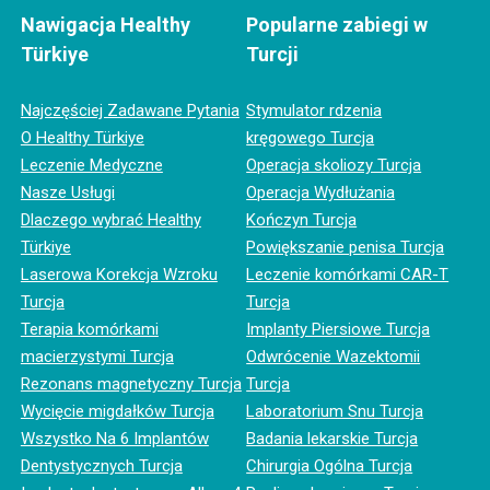
Nawigacja Healthy
Popularne zabiegi w
Türkiye
Turcji
Najczęściej Zadawane Pytania
Stymulator rdzenia
O Healthy Türkiye
kręgowego Turcja
Leczenie Medyczne
Operacja skoliozy Turcja
Nasze Usługi
Operacja Wydłużania
Dlaczego wybrać Healthy
Kończyn Turcja
Türkiye
Powiększanie penisa Turcja
Laserowa Korekcja Wzroku
Leczenie komórkami CAR-T
Turcja
Turcja
Terapia komórkami
Implanty Piersiowe Turcja
macierzystymi Turcja
Odwrócenie Wazektomii
Rezonans magnetyczny Turcja
Turcja
Wycięcie migdałków Turcja
Laboratorium Snu Turcja
Wszystko Na 6 Implantów
Badania lekarskie Turcja
Dentystycznych Turcja
Chirurgia Ogólna Turcja