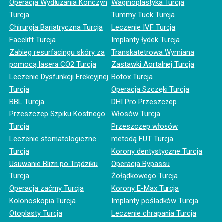
Operacja Wydłużania Kończyn
Waginoplastyka Turcja
Turcja
Tummy Tuck Turcja
Chirurgia Bariatryczna Turcja
Leczenie IVF Turcja
Facelift Turcja
Implanty łydek Turcja
Zabieg resurfacingu skóry za
Transkatetrowa Wymiana
pomocą lasera CO2 Turcja
Zastawki Aortalnej Turcja
Leczenie Dysfunkcji Erekcyjnej
Botox Turcja
Turcja
Operacja Szczęki Turcja
BBL Turcja
DHI Pro Przeszczep
Przeszczep Szpiku Kostnego
Włosów Turcja
Turcja
Przeszczep włosów
Leczenie stomatologiczne
metodą FUT Turcja
Turcja
Korony dentystyczne Turcja
Usuwanie Blizn po Trądziku
Operacja Bypassu
Turcja
Żołądkowego Turcja
Operacja zaćmy Turcja
Korony E-Max Turcja
Kolonoskopia Turcja
Implanty pośladków Turcja
Otoplasty Turcja
Leczenie chrapania Turcja