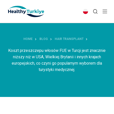
S
k
i
p
t
o
HOME
BLOG
HAIR TRANSPLANT
c
o
Koszt przeszczepu włosów FUE w Turcji jest znacznie
n
niższy niż w USA, Wielkiej Brytanii i innych krajach
t
europejskich, co czyni go popularnym wyborem dla
e
turystyki medycznej.
n
t