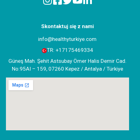
Skontaktuj się z nami
info@healthyturkiye.com
TR:
+‪17175469334‬
Güneş Mah. Şehit Astsubay Ömer Halis Demir Cad.
No:95AI – 159, 07260 Kepez / Antalya / Türkiye