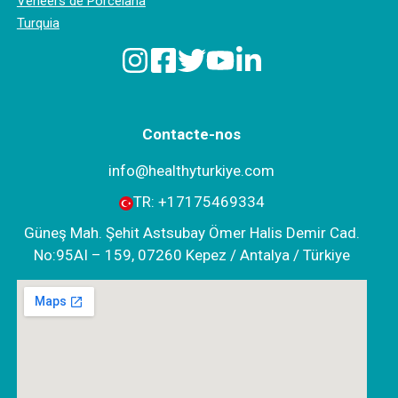
Veneers de Porcelana
Turquia
Contacte-nos
info@healthyturkiye.com
TR:
+‪17175469334‬
Güneş Mah. Şehit Astsubay Ömer Halis Demir Cad.
No:95AI – 159, 07260 Kepez / Antalya / Türkiye