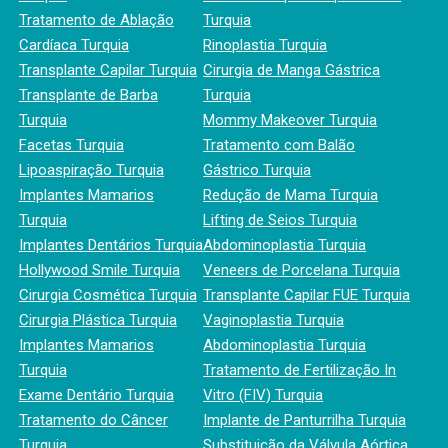
Tratamento de Ablação
Turquia
Cardíaca Turquia
Rinoplastia Turquia
Transplante Capilar Turquia
Cirurgia de Manga Gástrica
Transplante de Barba
Turquia
Turquia
Mommy Makeover Turquia
Facetas Turquia
Tratamento com Balão
Lipoaspiração Turquia
Gástrico Turquia
Implantes Mamarios
Redução de Mama Turquia
Turquia
Lifting de Seios Turquia
Implantes Dentários Turquia
Abdominoplastia Turquia
Hollywood Smile Turquia
Veneers de Porcelana Turquia
Cirurgia Cosmética Turquia
Transplante Capilar FUE Turquia
Cirurgia Plástica Turquia
Vaginoplastia Turquia
Implantes Mamarios
Abdominoplastia Turquia
Turquia
Tratamento de Fertilização In
Exame Dentário Turquia
Vitro (FIV) Turquia
Tratamento do Câncer
Implante de Panturrilha Turquia
Turquia
Substituição da Válvula Aórtica