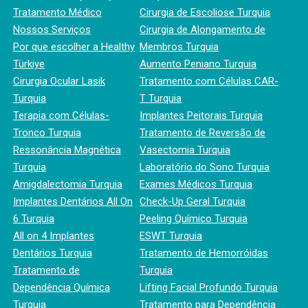
Tratamento Médico
Cirurgia de Escoliose Turquia
Nossos Serviços
Cirurgia de Alongamento de
Por que escolher a Healthy
Membros Turquia
Türkiye
Aumento Peniano Turquia
Cirurgia Ocular Lasik
Tratamento com Células CAR-
Turquia
T Turquia
Terapia com Células-
Implantes Peitorais Turquia
Tronco Turquia
Tratamento de Reversão de
Ressonância Magnética
Vasectomia Turquia
Turquia
Laboratório do Sono Turquia
Amigdalectomia Turquia
Exames Médicos Turquia
Implantes Dentários All On
Check-Up Geral Turquia
6 Turquia
Peeling Químico Turquia
All on 4 Implantes
ESWT Turquia
Dentários Turquia
Tratamento de Hemorróidas
Tratamento de
Turquia
Dependência Química
Lifting Facial Profundo Turquia
Turquia
Tratamento para Dependência