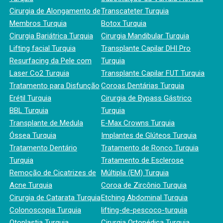
Cirurgia de Alongamento de
Transcateter Turquia
Membros Turquia
Botox Turquia
Cirurgia Bariátrica Turquia
Cirurgia Mandibular Turquia
Lifting facial Turquia
Transplante Capilar DHI Pro
Resurfacing da Pele com
Turquia
Laser Co2 Turquia
Transplante Capilar FUT Turquia
Tratamento para Disfunção
Coroas Dentárias Turquia
Erétil Turquia
Cirurgia de Bypass Gástrico
BBL Turquia
Turquia
Transplante de Medula
E-Max Crowns Turquia
Óssea Turquia
Implantes de Glúteos Turquia
Tratamento Dentário
Tratamento de Ronco Turquia
Turquia
Tratamento de Esclerose
Remoção de Cicatrizes de
Múltipla (EM) Turquia
Acne Turquia
Coroa de Zircônio Turquia
Cirurgia de Catarata Turquia
Etching Abdominal Turquia
Colonoscopia Turquia
lifting-de-pescoco-turquia
Otoplastia Turquia
Cirurgia Ortopédica Turquia