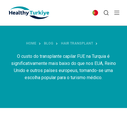
S
k
i
p
t
o
HOME
BLOG
HAIR TRANSPLANT
c
o
O custo do transplante capilar FUE na Turquia é
n
significativamente mais baixo do que nos EUA, Reino
t
Unido e outros países europeus, tornando-se uma
e
escolha popular para o turismo médico.
n
t