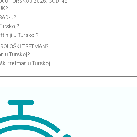
 U TURSKOJ 2026. GODINE
 UK?
 SAD-u?
 Turskoj?
tiniji u Turskoj?
EROLOŠKI TRETMAN?
an u Turskoj?
oški tretman u Turskoj