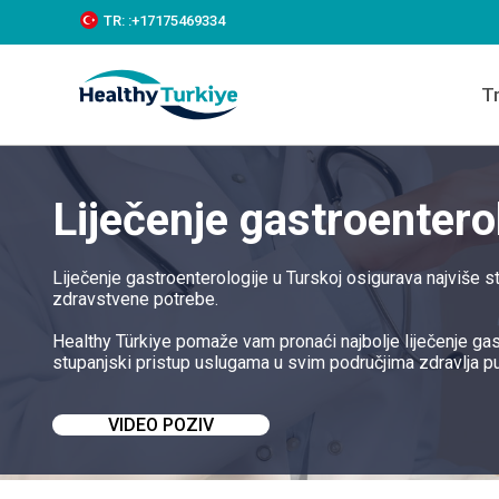
S
TR:
:+‪17175469334‬
k
i
p
T
t
o
c
o
n
Liječenje gastroentero
t
e
n
t
Liječenje gastroenterologije u Turskoj osigurava najviše 
zdravstvene potrebe.
Healthy Türkiye pomaže vam pronaći najbolje liječenje gas
stupanjski pristup uslugama u svim područjima zdravlja p
VIDEO POZIV