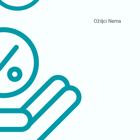
Ožiljci
Nema