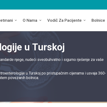
retmani
O Nama
Vodič Za Pacijente
Bolnice
logije u Turskoj
standarde njege, nudeći sveobuhvatno i sigurno rješenje za vaše
troenterologije u Turskoj po pristupačnim cijenama i usvaja 360-
utem povezanih bolnica.