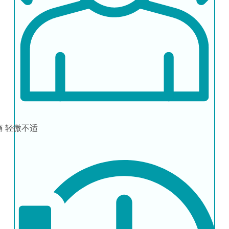
痛
轻微不适