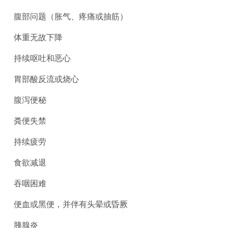
腹部问题（胀气、疼痛或抽筋）
体重无故下降
持续呕吐和恶心
胃部酸反流或烧心
腹泻便秘
粪便失禁
持续疲劳
食欲减退
吞咽困难
便血或黑便，并伴有头晕或昏厥
胰腺炎