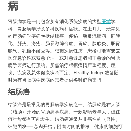
病
胃肠病学是一门包含所有消化系统疾病的大型
医学
学
科。胃肠病学涉及多种疾病和症状。在土耳其，最常见
的胃肠病学疾病包括结肠癌、便秘、酸反流腹泻、肝硬
化、肝炎、痔疮、肠易激综合症、胃癌、胰腺炎、肠胃
胀气、乳糖不耐受等。根据疾病性质，患者可能需要去
医院急诊科或紧急护理，或对急诊患者和非急诊的胃肠
病学医师进行预约。所需治疗根据病情严重程度、症
状、疾病及总体健康状态而定。Healthy Türkiye准备随
时为有胃肠病学疾病的患者提供各种健康支持。
结肠癌
结肠癌是最常见的胃肠病学疾病之一。结肠癌是在大肠
（结肠）开始的胃肠病学疾病。一般影响老年人，但任
何年龄都有可能发生。结肠癌通常从非癌性的（良性）
细胞团块——息肉开始，随着时间的推移，健康的细胞可