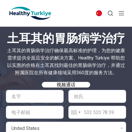
S
k
i
p
土耳其的胃肠病学治疗
t
o
土耳其的胃肠病学治疗确保最高标准的护理，为您的健康
c
需求提供全面且安全的解决方案。Healthy Türkiye 帮助您
o
以实惠的价格在土耳其找到最佳的胃肠病学治疗，并通过
n
附属医院在所有健康领域采用360度的服务方法。
t
e
视频通话
n
t