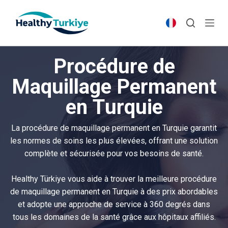
S
k
i
p
Procédure de
t
o
Maquillage Permanent
c
en Turquie
o
n
t
La procédure de maquillage permanent en Turquie garantit
e
les normes de soins les plus élevées, offrant une solution
n
complète et sécurisée pour vos besoins de santé.
t
Healthy Türkiye vous aide à trouver la meilleure procédure
de maquillage permanent en Turquie à des prix abordables
et adopte une approche de service à 360 degrés dans
tous les domaines de la santé grâce aux hôpitaux affiliés.