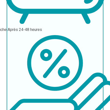
uche
Après 24-48 heures