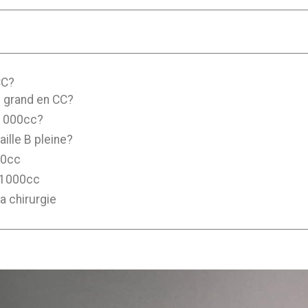
CC?
s grand en CC?
e 1000cc?
ille B pleine?
00cc
 1000cc
a chirurgie