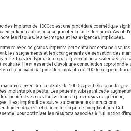
ec des implants de 1000cc est une procédure cosmétique signif
u en solution saline pour augmenter la taille des seins. Avant d'
endre les risques, les avantages et les exigences impliquées.
ammaire avec de grands implants peut entraîner certains risques
'implant, les saignements et les changements de sensation des ma
nvenir à tous les types de corps et peuvent nécessiter des pro
t souhaité. Il est essentiel d'avoir une consultation approfondie 
s êtes un bon candidat pour des implants de 1000cc et pour discu
n mammaire avec des implants de 1000cc peut être plus longue e
des implants plus petits. Les patients subissant cette augmenta
des inconforts accrus tout au long du processus de guérison,
e. Il est impératif de suivre strictement les instructions
pération en douceur et réduire le risque de complications. Cet
ntiel pour optimiser les résultats associés à l'utilisation d'im