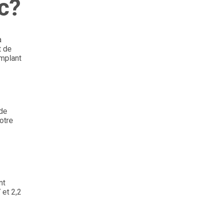
c?
à
t de
implant
 de
otre
nt
 et 2,2