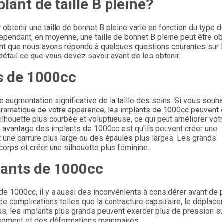
ant de taille B pleine?
tenir une taille de bonnet B pleine varie en fonction du type 
pendant, en moyenne, une taille de bonnet B pleine peut être o
ant que nous avons répondu à quelques questions courantes sur 
tail ce que vous devez savoir avant de les obtenir.
s de 1000cc
 augmentation significative de la taille des seins. Si vous souh
dramatique de votre apparence, les implants de 1000cc peuvent 
ilhouette plus courbée et voluptueuse, ce qui peut améliorer vot
e avantage des implants de 1000cc est qu'ils peuvent créer une
 une carrure plus large ou des épaules plus larges. Les grands
corps et créer une silhouette plus féminine.
lants de 1000cc
 de 1000cc, il y a aussi des inconvénients à considérer avant de
e de complications telles que la contracture capsulaire, le déplac
plus, les implants plus grands peuvent exercer plus de pression s
issement et des déformations mammaires.