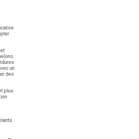
icative
opter
 et
melons.
cédures
avec un
ter des
t plus
tion
plants