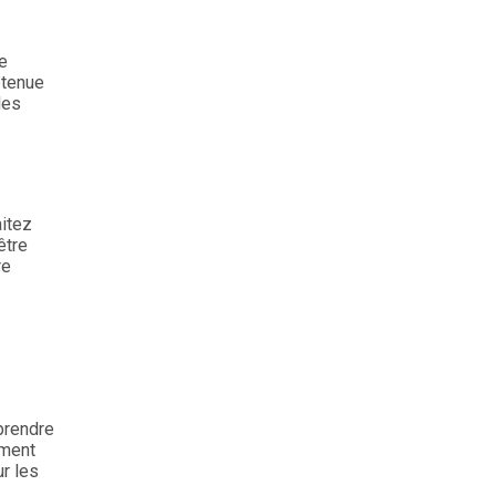
de
btenue
les
aitez
être
re
 prendre
ement
ur les