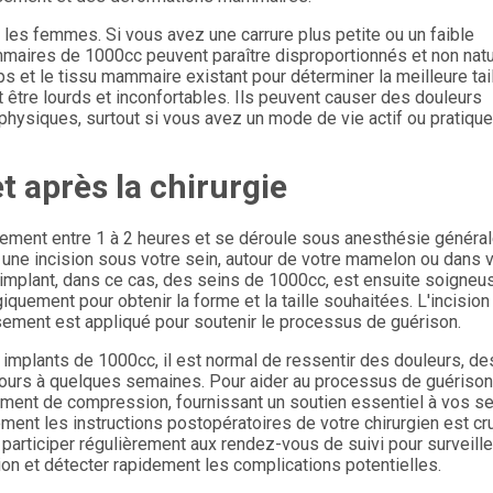
les femmes. Si vous avez une carrure plus petite ou un faible
maires de 1000cc peuvent paraître disproportionnés et non natu
ps et le tissu mammaire existant pour déterminer la meilleure tai
être lourds et inconfortables. Ils peuvent causer des douleurs
 physiques, surtout si vous avez un mode de vie actif ou pratiqu
t après la chirurgie
ement entre 1 à 2 heures et se déroule sous anesthésie général
ra une incision sous votre sein, autour de votre mamelon ou dans 
L'implant, dans ce cas, des seins de 1000cc, est ensuite soigne
uement pour obtenir la forme et la taille souhaitées. L'incision
ement est appliqué pour soutenir le processus de guérison.
 implants de 1000cc, il est normal de ressentir des douleurs, de
ours à quelques semaines. Pour aider au processus de guérison
tement de compression, fournissant un soutien essentiel à vos s
ent les instructions postopératoires de votre chirurgien est cru
participer régulièrement aux rendez-vous de suivi pour surveille
on et détecter rapidement les complications potentielles.