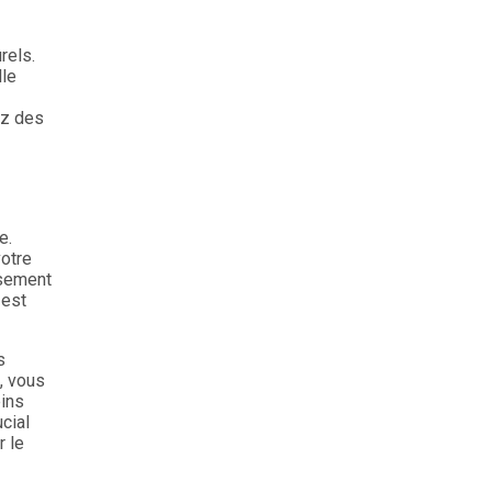
rels.
lle
ez des
e.
votre
usement
 est
s
, vous
eins
cial
r le