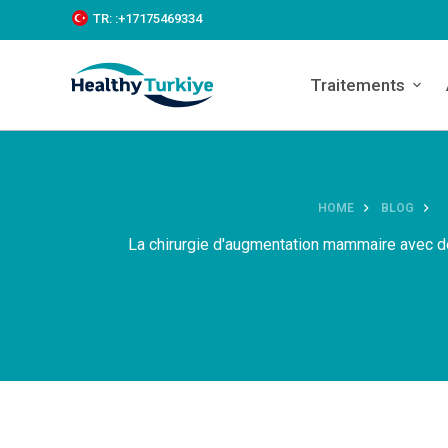
S
TR:
:+‪17175469334‬
k
i
p
Traitements
t
o
c
o
n
t
e
HOME
BLOG
n
La chirurgie d'augmentation mammaire avec de
t