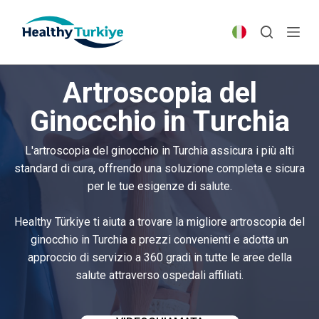
S
k
i
p
Artroscopia del
t
o
Ginocchio in Turchia
c
o
L'artroscopia del ginocchio in Turchia assicura i più alti
n
standard di cura, offrendo una soluzione completa e sicura
t
per le tue esigenze di salute.
e
n
Healthy Türkiye ti aiuta a trovare la migliore artroscopia del
t
ginocchio in Turchia a prezzi convenienti e adotta un
approccio di servizio a 360 gradi in tutte le aree della
salute attraverso ospedali affiliati.