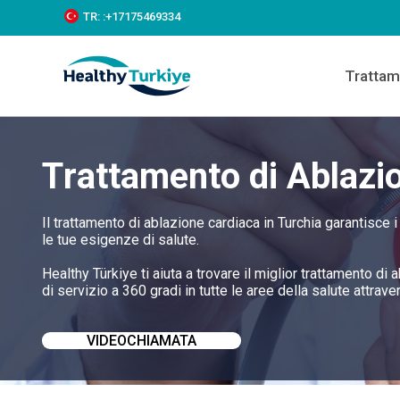
S
TR:
:+‪17175469334‬
k
i
p
Trattam
t
o
c
o
n
Trattamento di Ablazi
t
e
n
t
Il trattamento di ablazione cardiaca in Turchia garantisce 
le tue esigenze di salute.
Healthy Türkiye ti aiuta a trovare il miglior trattamento di
di servizio a 360 gradi in tutte le aree della salute attraver
VIDEOCHIAMATA