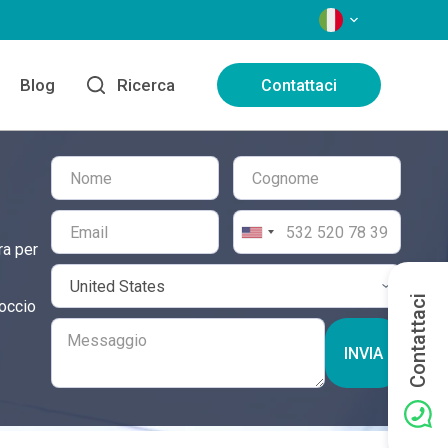
LINGUE
Blog
Ricerca
Contattaci
ra per
Contattaci
roccio
INVIA