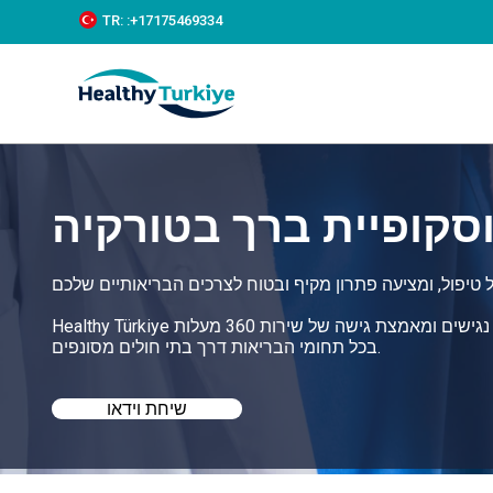
S
TR:
:+‪17175469334‬
k
i
p
t
o
c
o
n
t
סקופיית ברך בטורקיה
e
n
t
Healthy Türkiye עוזרת לכם למצוא את הארתרוסקופיית ברך הטובה ביותר בטורקיה במחירים נגישים ומאמצת גישה של שירות 360 מעלות
בכל תחומי הבריאות דרך בתי חולים מסונפים.
שיחת וידאו