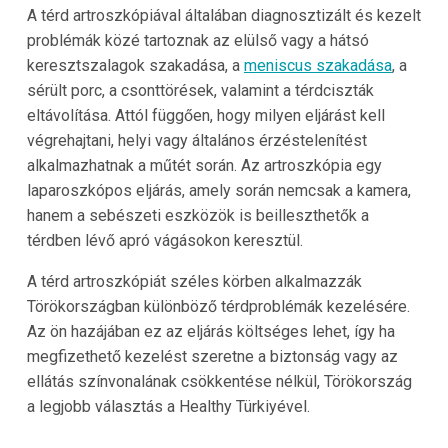
A térd artroszkópiával általában diagnosztizált és kezelt
problémák közé tartoznak az elülső vagy a hátsó
keresztszalagok szakadása, a
meniscus szakadása
, a
sérült porc, a csonttörések, valamint a térdciszták
eltávolítása. Attól függően, hogy milyen eljárást kell
végrehajtani, helyi vagy általános érzéstelenítést
alkalmazhatnak a műtét során. Az artroszkópia egy
laparoszkópos eljárás, amely során nemcsak a kamera,
hanem a sebészeti eszközök is beilleszthetők a
térdben lévő apró vágásokon keresztül.
A térd artroszkópiát széles körben alkalmazzák
Törökországban különböző térdproblémák kezelésére.
Az ön hazájában ez az eljárás költséges lehet, így ha
megfizethető kezelést szeretne a biztonság vagy az
ellátás színvonalának csökkentése nélkül, Törökország
a legjobb választás a Healthy Türkiyével.