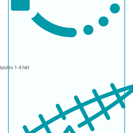
épülés
1-4 hét