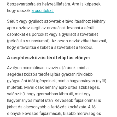
összevarrására és helyreállítására. Arra is képesek,
hogy osszák
a csontokat
.
Sérült vagy gyulladt szövetek eltávolításához: Néhány
apró eszköz segít az orvosának levonni a sérült
csontokat és porcokat vagy a gyulladt szöveteket
(például a szinoviumot). Az orvos eszközöket használ,
hogy eltávolítsa ezeket a szöveteket a térdből.
A segédeszközös térdfelújítás előnyei
Az ilyen minimálisan invazív eljárások, mint a
segédeszközös térdfelújítás gyakran rövidebb
gyógyulási időt igényelnek, mint a hagyományos (nyílt)
műtétek. Mivel csak néhány apró öltés szükséges,
valószínű, hogy gyorsabban lábra áll, mint egy
hagyományos műtét után. Kevesebb fájdalommal is
járhat és alacsonyabb a fertőzés kockázata. A fő
előnyök kevésbé fájdalmasak, kisebb merevség és