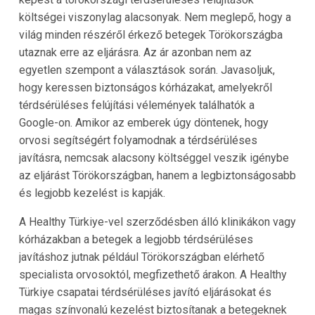
költségei viszonylag alacsonyak. Nem meglepő, hogy a
világ minden részéről érkező betegek Törökországba
utaznak erre az eljárásra. Az ár azonban nem az
egyetlen szempont a választások során. Javasoljuk,
hogy keressen biztonságos kórházakat, amelyekről
térdsérüléses felújítási vélemények találhatók a
Google-on. Amikor az emberek úgy döntenek, hogy
orvosi segítségért folyamodnak a térdsérüléses
javításra, nemcsak alacsony költséggel veszik igénybe
az eljárást Törökországban, hanem a legbiztonságosabb
és legjobb kezelést is kapják.
A Healthy Türkiye-vel szerződésben álló klinikákon vagy
kórházakban a betegek a legjobb térdsérüléses
javításhoz jutnak például Törökországban elérhető
specialista orvosoktól, megfizethető árakon. A Healthy
Türkiye csapatai térdsérüléses javító eljárásokat és
magas színvonalú kezelést biztosítanak a betegeknek