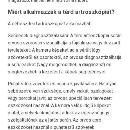
magasabb, mintha nem lett volna műtét.
Miért alkalmazzák a térd artroszkópiát?
A sebész térd artroszkópiát alkalmazhat:
Sérülések diagnosztizálására: A térd artroszkópia során
orvosa szorosan vizsgálhatja a fájdalmas vagy duzzadt
területeket. A kamera képeket ad a sérült lágy
szövetekről és csontokról, az orvosa diagnosztizálhatja
a sérüléseket (vagy megerősítheti a diagnózist) és
megtervezheti a kezelést a képek segítségével.
Puhatestű szövetek és csontok javításához: Ha olyan
sebészetre van szüksége, amely inakat, szalagokat
vagy porcokat javít, az orvosa speciálisan tervezett
eszközöket használ. A kamera valós idejű képeket
mutat, amelyek útmutatást adnak az egészségügyi
szolgáltatónak az eljárás során. Az orvos apró
eszközöket használ a puhatestű szövetek