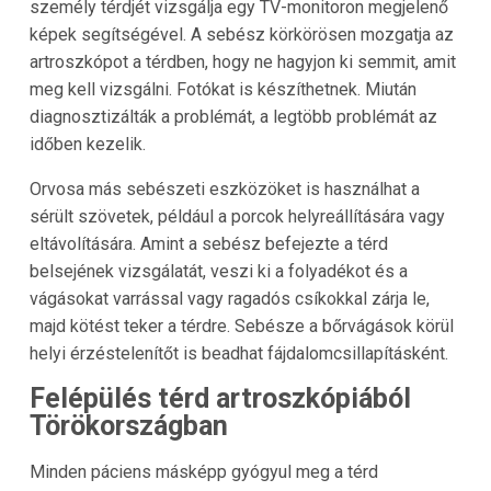
személy térdjét vizsgálja egy TV-monitoron megjelenő
képek segítségével. A sebész körkörösen mozgatja az
artroszkópot a térdben, hogy ne hagyjon ki semmit, amit
meg kell vizsgálni. Fotókat is készíthetnek. Miután
diagnosztizálták a problémát, a legtöbb problémát az
időben kezelik.
Orvosa más sebészeti eszközöket is használhat a
sérült szövetek, például a porcok helyreállítására vagy
eltávolítására. Amint a sebész befejezte a térd
belsejének vizsgálatát, veszi ki a folyadékot és a
vágásokat varrással vagy ragadós csíkokkal zárja le,
majd kötést teker a térdre. Sebésze a bőrvágások körül
helyi érzéstelenítőt is beadhat fájdalomcsillapításként.
Felépülés térd artroszkópiából
Törökországban
Minden páciens másképp gyógyul meg a térd