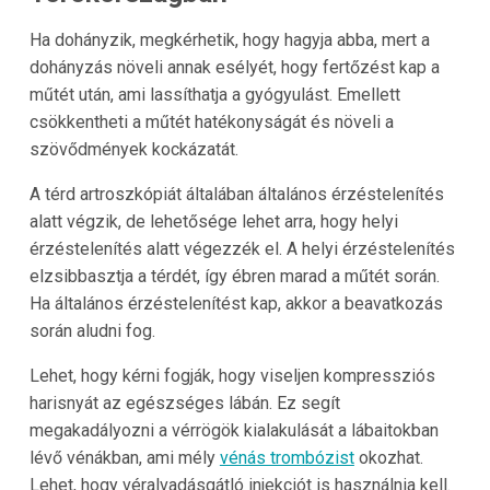
Ha dohányzik, megkérhetik, hogy hagyja abba, mert a
dohányzás növeli annak esélyét, hogy fertőzést kap a
műtét után, ami lassíthatja a gyógyulást. Emellett
csökkentheti a műtét hatékonyságát és növeli a
szövődmények kockázatát.
A térd artroszkópiát általában általános érzéstelenítés
alatt végzik, de lehetősége lehet arra, hogy helyi
érzéstelenítés alatt végezzék el. A helyi érzéstelenítés
elzsibbasztja a térdét, így ébren marad a műtét során.
Ha általános érzéstelenítést kap, akkor a beavatkozás
során aludni fog.
Lehet, hogy kérni fogják, hogy viseljen kompressziós
harisnyát az egészséges lábán. Ez segít
megakadályozni a vérrögök kialakulását a lábaitokban
lévő vénákban, ami mély
vénás trombózist
okozhat.
Lehet, hogy véralvadásgátló injekciót is használnia kell.