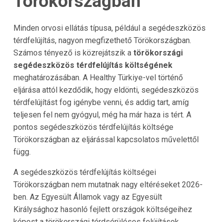
Törökországban
Minden orvosi ellátás típusa, például a segédeszközös
térdfelújítás, nagyon megfizethető Törökországban.
Számos tényező is közrejátszik a
törökországi
segédeszközös térdfelújítás költségének
meghatározásában. A Healthy Türkiye-vel történő
eljárása attól kezdődik, hogy eldönti, segédeszközös
térdfelújítást fog igénybe venni, és addig tart, amíg
teljesen fel nem gyógyul, még ha már haza is tért. A
pontos segédeszközös térdfelújítás költsége
Törökországban az eljárással kapcsolatos művelettől
függ.
A segédeszközös térdfelújítás költségei
Törökországban nem mutatnak nagy eltéréseket 2026-
ben. Az Egyesült Államok vagy az Egyesült
Királysághoz hasonló fejlett országok költségeihez
képest a törökországi térdsérüléses felújítások