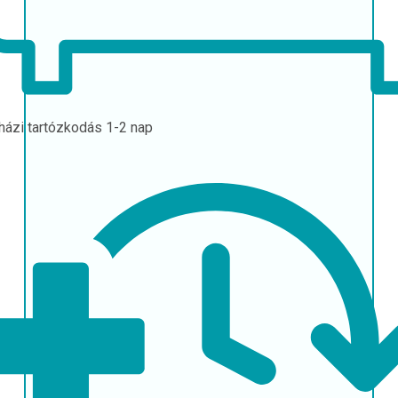
házi tartózkodás
1-2 nap