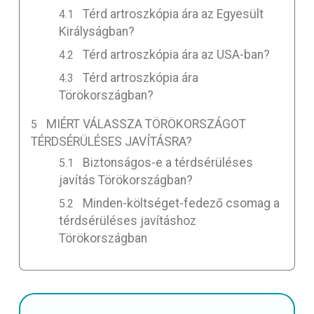
Térd artroszkópia ára az Egyesült
Királyságban?
Térd artroszkópia ára az USA-ban?
Térd artroszkópia ára
Törökországban?
MIÉRT VÁLASSZA TÖRÖKORSZÁGOT
TÉRDSÉRÜLÉSES JAVÍTÁSRA?
Biztonságos-e a térdsérüléses
javítás Törökországban?
Minden-költséget-fedező csomag a
térdsérüléses javításhoz
Törökországban