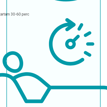
tartam
30-60 perc