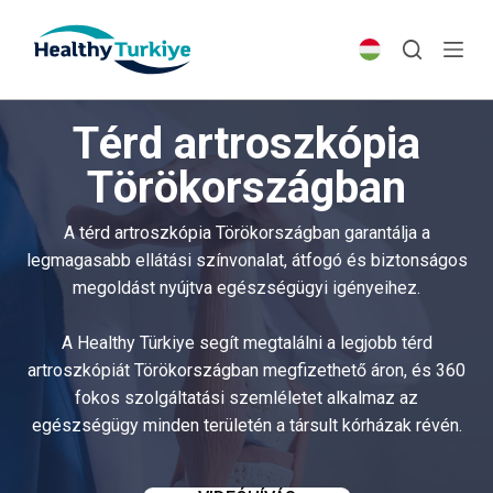
S
k
i
p
Térd artroszkópia
t
o
Törökországban
c
o
A térd artroszkópia Törökországban garantálja a
n
legmagasabb ellátási színvonalat, átfogó és biztonságos
t
megoldást nyújtva egészségügyi igényeihez.
e
n
A Healthy Türkiye segít megtalálni a legjobb térd
t
artroszkópiát Törökországban megfizethető áron, és 360
fokos szolgáltatási szemléletet alkalmaz az
egészségügy minden területén a társult kórházak révén.