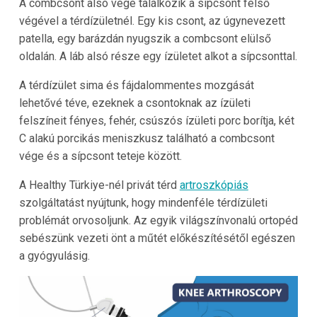
A combcsont alsó vége találkozik a sípcsont felső
végével a térdízületnél. Egy kis csont, az úgynevezett
patella, egy barázdán nyugszik a combcsont elülső
oldalán. A láb alsó része egy ízületet alkot a sípcsonttal.
A térdízület sima és fájdalommentes mozgását
lehetővé téve, ezeknek a csontoknak az ízületi
felszíneit fényes, fehér, csúszós ízületi porc borítja, két
C alakú porcikás meniszkusz található a combcsont
vége és a sípcsont teteje között.
A Healthy Türkiye-nél privát térd
artroszkópiás
szolgáltatást nyújtunk, hogy mindenféle térdízületi
problémát orvosoljunk. Az egyik világszínvonalú ortopéd
sebészünk vezeti önt a műtét előkészítésétől egészen
a gyógyulásig.