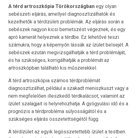
A térd artroszkópia Törökországban
egy olyan
sebészeti eljárás, amellyel diagnosztizálhatók és
kezelhetők a térdízületi problémák. Az eljárás során a
sebészek nagyon kicsi bemetszést végeznek, és egy
apró kamerát helyeznek a térdbe. Ez lehetővé teszi
számukra, hogy a képernyőn lássák az ízület belsejét. A
sebészek ezután megvizsgálhatják a térd problémáját,
és ha szükséges, korrigálhatják a problémát az
artroszkópban található kis műszerekkel.
A térd artroszkópia számos térdproblémát
diagnosztizálhat, például a szakadt meniszkuszt vagy a
nem megfelelően illeszkedő térdkalácsot, valamint az
ízület szalagjait is helyrehozhatja. A gyógyulási idő és a
prognózis a térdprobléma súlyosságától és a
szükséges eljárás összetettségétől függ.
A térdízület az egyik legösszetettebb ízület a testben.