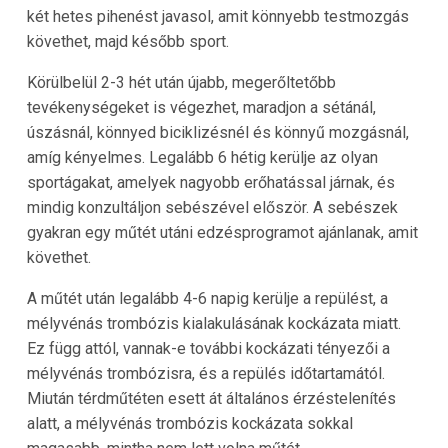
két hetes pihenést javasol, amit könnyebb testmozgás
követhet, majd később sport.
Körülbelül 2-3 hét után újabb, megerőltetőbb
tevékenységeket is végezhet, maradjon a sétánál,
úszásnál, könnyed biciklizésnél és könnyű mozgásnál,
amíg kényelmes. Legalább 6 hétig kerülje az olyan
sportágakat, amelyek nagyobb erőhatással járnak, és
mindig konzultáljon sebészével először. A sebészek
gyakran egy műtét utáni edzésprogramot ajánlanak, amit
követhet.
A műtét után legalább 4-6 napig kerülje a repülést, a
mélyvénás trombózis kialakulásának kockázata miatt.
Ez függ attól, vannak-e további kockázati tényezői a
mélyvénás trombózisra, és a repülés időtartamától.
Miután térdműtéten esett át általános érzéstelenítés
alatt, a mélyvénás trombózis kockázata sokkal