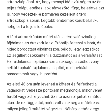
artroszkópiából. Az, hogy mennyi idő szükséges az ön
teljes felépüléséhez, sok tényezőtől függ, beleértve azt
is, hogy végeztek-e bármilyen kezelést a térd
artroszkópia során. Legtöbb embernek körülbelül 3-6
hétig tart a teljes felépülés.
A térd artroszkópiás műtét után a térd valószínűleg
fájdalmas és duzzadt lesz. Próbálja feltenni a lábát, és
hideg borogatást alkalmazzon, például egy jégzsákot.
Ez segíthet csökkenteni a duzzanatot és a véraláfutást.
Ha fájdalomcsillapításra van szüksége, szedhet vény
nélkül kapható fájdalomcsillapítót, mint például
paracetamolt vagy ibuprofént.
Az első 48 óra után leveheti a kötést és felfedheti a
vágásokat. Sebésze pontosan megmondja, mikor vehet
fürdőt vagy zuhanyozhat. Szinte azonnal járhat a műtét
után, de ez függ attól, miért volt szükség a műtétre és
milyen jellegű műtétet végeztek. Néhány sebész egy-