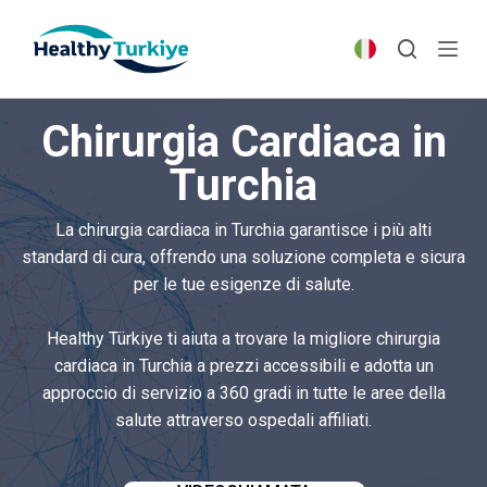
S
k
i
p
Chirurgia Cardiaca in
t
o
Turchia
c
o
La chirurgia cardiaca in Turchia garantisce i più alti
n
standard di cura, offrendo una soluzione completa e sicura
t
per le tue esigenze di salute.
e
n
Healthy Türkiye ti aiuta a trovare la migliore chirurgia
t
cardiaca in Turchia a prezzi accessibili e adotta un
approccio di servizio a 360 gradi in tutte le aree della
salute attraverso ospedali affiliati.