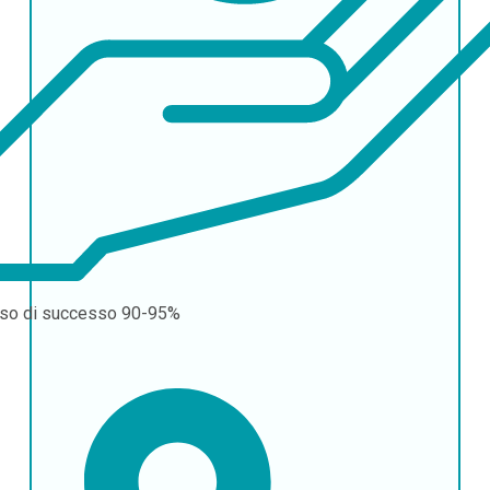
so di successo
90-95%