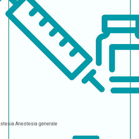
stesia
Anestesia generale