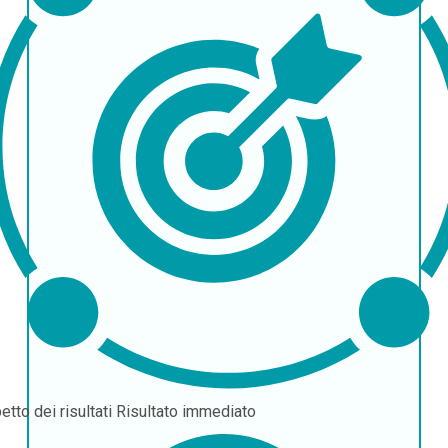
etto dei risultati
Risultato immediato