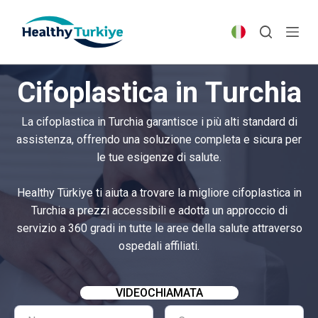
S
k
i
p
Cifoplastica in Turchia
t
o
La cifoplastica in Turchia garantisce i più alti standard di
c
assistenza, offrendo una soluzione completa e sicura per
o
le tue esigenze di salute.
n
t
Healthy Türkiye ti aiuta a trovare la migliore cifoplastica in
e
Turchia a prezzi accessibili e adotta un approccio di
n
servizio a 360 gradi in tutte le aree della salute attraverso
t
ospedali affiliati.
VIDEOCHIAMATA