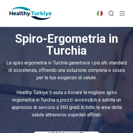
S
k
i
p
Spiro-Ergometria in
t
o
Turchia
c
o
La spiro ergometria in Turchia garantisce i più alti standard
n
di assistenza, offrendo una soluzione completa e sicura
t
per le tue esigenze di salute.
e
n
Healthy Türkiye ti aiuta a trovare la migliore spiro
t
ergometria in Turchia a prezzi accessibili e adotta un
approccio di servizio a 360 gradi in tutte le aree della
salute attraverso ospedali affiliati.