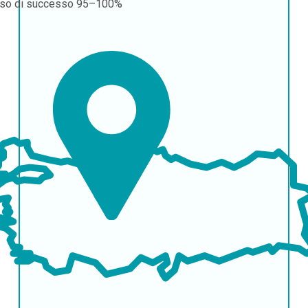
so di successo
95–100%