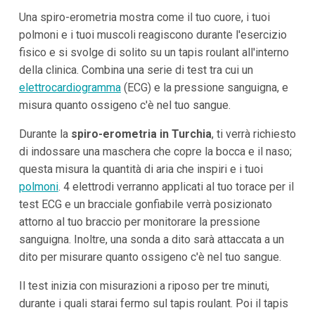
Una spiro-erometria mostra come il tuo cuore, i tuoi
polmoni e i tuoi muscoli reagiscono durante l'esercizio
fisico e si svolge di solito su un tapis roulant all'interno
della clinica. Combina una serie di test tra cui un
elettrocardiogramma
(ECG) e la pressione sanguigna, e
misura quanto ossigeno c'è nel tuo sangue.
Durante la
spiro-erometria in Turchia
, ti verrà richiesto
di indossare una maschera che copre la bocca e il naso;
questa misura la quantità di aria che inspiri e i tuoi
polmoni
. 4 elettrodi verranno applicati al tuo torace per il
test ECG e un bracciale gonfiabile verrà posizionato
attorno al tuo braccio per monitorare la pressione
sanguigna. Inoltre, una sonda a dito sarà attaccata a un
dito per misurare quanto ossigeno c'è nel tuo sangue.
Il test inizia con misurazioni a riposo per tre minuti,
durante i quali starai fermo sul tapis roulant. Poi il tapis