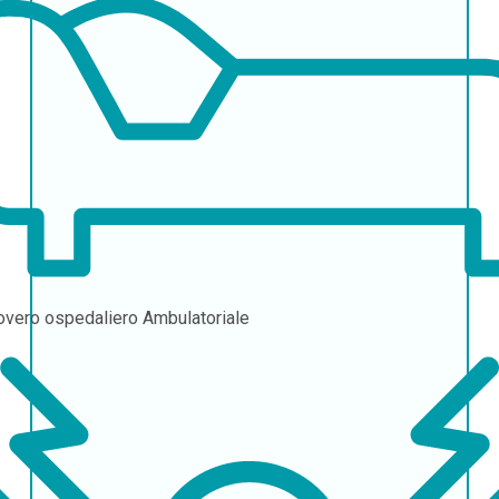
overo ospedaliero
Ambulatoriale