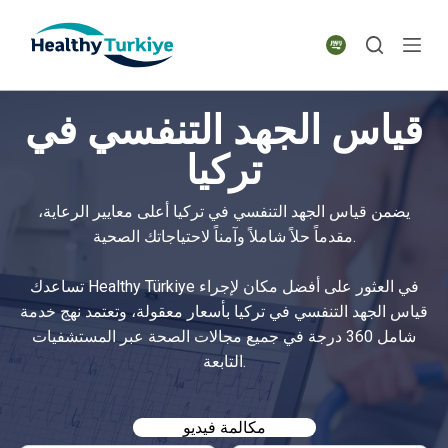
S
k
i
p
قياس الجهد التنفسي في
t
o
تركيا
c
o
يضمن قياس الجهد التنفسي في تركيا أعلى معايير الرعاية،
n
مقدماً حلاً شاملاً وآمناً لاحتياجاتك الصحية.
t
e
تساعدك Healthy Türkiye في العثور على أفضل مكان لإجراء
n
قياس الجهد التنفسي في تركيا بأسعار معقولة، وتعتمد نهج خدمة
t
شامل 360 درجة في جميع مجالات الصحة عبر المستشفيات
التابعة.
مكالمة فيديو