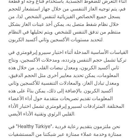
أثناء التعرض للضغوط الجسدية. باستخدام قناع وجه أو قطعة
فم، يتم توجيه الغاز التنفسي من خلال جهاز استشعار للحجم
يسجل جميع الخصائص الفيزيائية لتنفس الشخص. لذا، من
خلال نظام شفط متصل به، يمكن أخذ عينات الغاز بشكل
منتظم من تدفق التنفس للشخص. ويتم تحليلها في النظام
لتحديد مستويات الأكسجين وثاني أكسيد الكربون.
القياسات الأساسية المدخلة أثناء اختبار سبيرو إيرقومتري في
تركيا تشمل حجم التنفس وتردده، ومدخلات الأكسجين، ونتاج
ثاني أكسيد الكربون، ومعدل نبضات القلب. من خلال هذه
المعلومات، يمكن تحديد معايير أخرى مثل الحجم الدقيق،
ومعدل تبادل الغاز، والمعادلات التنفسية للأكسجين وثاني
أكسيد الكربون. بالإضافة إلى ذلك، يمكن بناءً على هذه
المعلومات تقديم تصريحات متقدمة حول أداء الأعضاء
المختلفة. المترادفات لسبيرو إيرقومتري تشمل اختبار الأداء
القلبي الرئوي وتقنية الأداء الأيضي.
في "Healthy Türkiye"، نحن ملتزمون بتقديم رعاية فردية
ممتازة وخدمة عملاء ممتازة عبر شبكتنا من المستشفيات