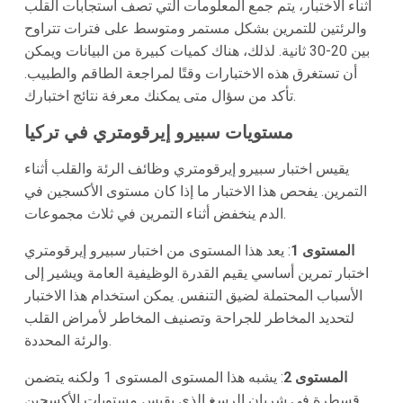
أثناء الاختبار، يتم جمع المعلومات التي تصف استجابات القلب
والرئتين للتمرين بشكل مستمر ومتوسط على فترات تتراوح
بين 20-30 ثانية. لذلك، هناك كميات كبيرة من البيانات ويمكن
أن تستغرق هذه الاختبارات وقتًا لمراجعة الطاقم والطبيب.
تأكد من سؤال متى يمكنك معرفة نتائج اختبارك.
مستويات سبيرو إيرقومتري في تركيا
يقيس اختبار سبيرو إيرقومتري وظائف الرئة والقلب أثناء
التمرين. يفحص هذا الاختبار ما إذا كان مستوى الأكسجين في
الدم ينخفض أثناء التمرين في ثلاث مجموعات.
المستوى 1
: يعد هذا المستوى من اختبار سبيرو إيرقومتري
اختبار تمرين أساسي يقيم القدرة الوظيفية العامة ويشير إلى
الأسباب المحتملة لضيق التنفس. يمكن استخدام هذا الاختبار
لتحديد المخاطر للجراحة وتصنيف المخاطر لأمراض القلب
والرئة المحددة.
المستوى 2
: يشبه هذا المستوى المستوى 1 ولكنه يتضمن
قسطرة في شريان الرسغ الذي يقيس مستويات الأكسجين