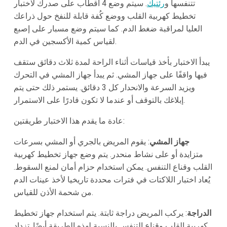
تتنفسها و
رئتيك
. سيتم وضع 4 أقطاب على صدرك لاختبار
تخطيط كهربية القلب ووضع كُفة قابلة للنفخ حول ذراعك
العليا لمراقبة ضغط الدم. كما سيتم وضع مسبار على إصبع
لقياس كمية الأكسجين في الدم.
يبدأ الاختبار بأخذ قياسات أثناء الراحة لمدة ثلاث دقائق ستقف
فيها واقفًا على جهاز المشي. ثم يبدأ جهاز المشي في التحرك
ويزيد السرعة والانحدار كل 3 دقائق. يستمر ذلك حتى يتم
إبلاغك بالتوقف أو عندما لا تكون قادرًا على الاستمرار.
عادة ما يقدم هذا الاختبار طريقتين:
جهاز المشي
: يقوم المريض بالجري أو المشي بسرعات
متزايدة أو على نشاط منحدر. يتم وضع جهاز تخطيط كهربية
القلب وقناع التنفس. يمكن استخدام حزام أمان لمنع السقوط.
يُعاد اختبار اللاكتات في فترات محددة تاريخيا لأخذ عينات الدم
من شحمة الأذن للقياس.
الدراجة
: يركب المريض دراجة ثابتة. يتم استخدام جهاز تخطيط
كهربية القلب وقناع التنفس بالنسبة لهذه الطريقة أيضًا. تزداد