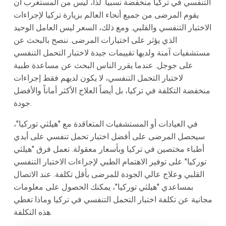
التنفسي في تركيا منخفضة نسبياً. لذا، ليس من المستغرب أن
يقوم المرضى من جميع أنحاء العالم بزيارة تركيا لإجراءات
الاختبار التنفسي والقلبي. ومع ذلك، السعر ليس العامل الوحيد
الذي يؤثر على اختيارات المرضى. ننصح بالبحث عن
مستشفيات آمنة ولديها تقييمات جيدة لاختبار التحمل التنفسي
على جوجل. عندما يقرر الناس البحث عن مساعدة طبية
لاختبار التحمل التنفسي، لا يكون لديهم فقط إجراءات
منخفضة التكلفة في تركيا، بل أيضاً العلاج الأكثر أماناً والأفضل
جودة.
في العيادات أو المستشفيات المتعاقدة مع "هيلثي توركيا"،
سيحصل المرضى على أفضل اختبار تحمل تنفسي على أيدي
أطباء مختصين في تركيا وبأسعار معقولة. تعمل فرق "هيلثي
توركيا" على توفير الاهتمام الطبي لإجراءات الاختبار التنفسي
القلبي وعلاج عالي الجودة للمرضى بأقل تكلفة. عند الاتصال
بمساعدي "هيلثي توركيا"، يمكنك الحصول على معلومات
مجانية عن تكلفة اختبار التحمل التنفسي في تركيا وماذا تغطي
هذه التكلفة.