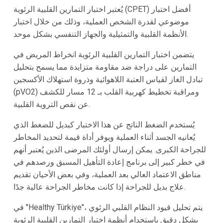
يُعتبر اختبار التمارين القلبية الرئوية (CPET) أفضل اختبار
موضوعي لقدرة الشخص العملية، وذلك من خلال اختبار
الأنظمة القلبية والتمثيلية والجهاز التنفسي بشكل موحد.
يتضمن اختبار التمارين القلبية الرئوية انخراط المريض في
التمارين على دراجة ضد مقاومة متزايدة مما يسمح بتحليل
تبادل الغاز لقياس العتبة اللاهوائية وذروة استهلاك الأكسجين
(pVO2) ومراقبة تخطيط كهربية القلب بـ 12 مسار للكشف
عن نقص التروية القلبية.
يُستخدم الضغط الناتج عن هذا الاختبار كبديل للضغط الذي
يُعانيه الجسد أثناء العملية ويوفر أداة قيمة لتحديد المخاطر
للجراحة الكبرى. يمكن إرسال أولئك المرضى الذين يُعتبر أنهم
في خطر كبير إلى برنامج إعادة التأهيل المسبق ورصدهم في
مناطق الاعتماد العالي بعد العملية، وفي بعض الأحيان تقديم
علاج بديل للجراحة إذا كانت مخاطر الجراحة عالية جدًا.
في "Healthy Türkiye"، يتم تحليل قيود النظام القلبي الرئوي
بشكل دقيق باستخدام أنظمة اختبار التمارين القلبية الرئوية