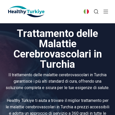
S
k
i
p
Trattamento delle
t
o
Malattie
c
Cerebrovascolari in
o
n
Turchia
t
e
Il trattamento delle malattie cerebrovascolari in Turchia
n
garantisce i più alti standard di cura, offrendo una
t
soluzione completa e sicura per le tue esigenze di salute.
Healthy Türkiye ti aiuta a trovare il miglior trattamento per
le malattie cerebrovascolari in Turchia a prezzi accessibili
e adotta un approccio di servizio a 360 gradi in tutte le