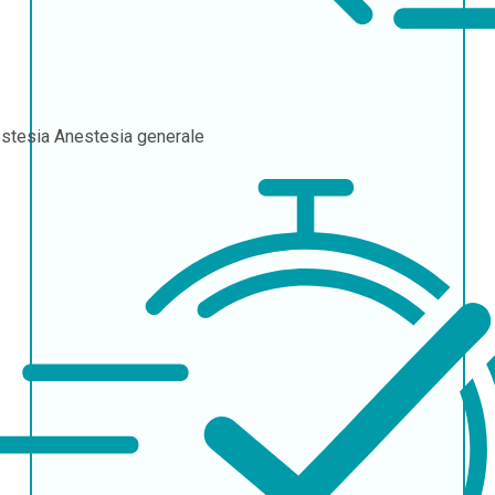
stesia
Anestesia generale