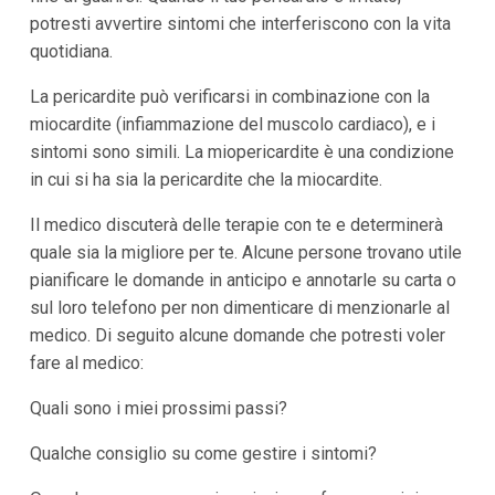
potresti avvertire sintomi che interferiscono con la vita
quotidiana.
La pericardite può verificarsi in combinazione con la
miocardite (infiammazione del muscolo cardiaco), e i
sintomi sono simili. La miopericardite è una condizione
in cui si ha sia la pericardite che la miocardite.
Il medico discuterà delle terapie con te e determinerà
quale sia la migliore per te. Alcune persone trovano utile
pianificare le domande in anticipo e annotarle su carta o
sul loro telefono per non dimenticare di menzionarle al
medico. Di seguito alcune domande che potresti voler
fare al medico:
Quali sono i miei prossimi passi?
Qualche consiglio su come gestire i sintomi?