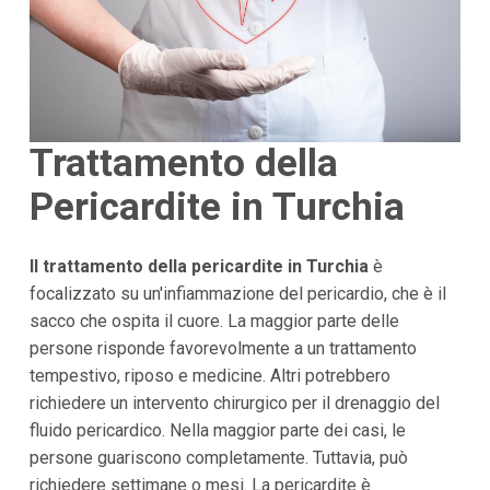
Trattamento della
Pericardite in Turchia
Il trattamento della pericardite in Turchia
è
focalizzato su un'infiammazione del pericardio, che è il
sacco che ospita il cuore. La maggior parte delle
persone risponde favorevolmente a un trattamento
tempestivo, riposo e medicine. Altri potrebbero
richiedere un intervento chirurgico per il drenaggio del
fluido pericardico. Nella maggior parte dei casi, le
persone guariscono completamente. Tuttavia, può
richiedere settimane o mesi. La pericardite è