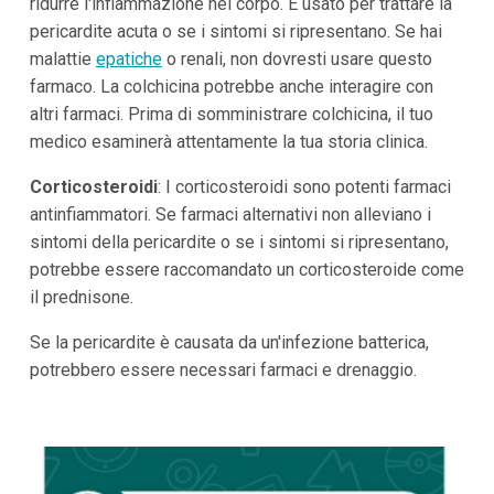
ridurre l'infiammazione nel corpo. È usato per trattare la
pericardite acuta o se i sintomi si ripresentano. Se hai
malattie
epatiche
o renali, non dovresti usare questo
farmaco. La colchicina potrebbe anche interagire con
altri farmaci. Prima di somministrare colchicina, il tuo
medico esaminerà attentamente la tua storia clinica.
Corticosteroidi
: I corticosteroidi sono potenti farmaci
antinfiammatori. Se farmaci alternativi non alleviano i
sintomi della pericardite o se i sintomi si ripresentano,
potrebbe essere raccomandato un corticosteroide come
il prednisone.
Se la pericardite è causata da un'infezione batterica,
potrebbero essere necessari farmaci e drenaggio.