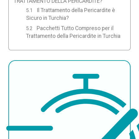
TRATTAMENTO DELLA PERICARDITE?
Il Trattamento della Pericardite è
Sicuro in Turchia?
Pacchetti Tutto Compreso per il
Trattamento della Pericardite in Turchia