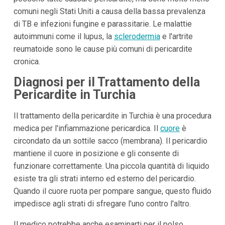
comuni negli Stati Uniti a causa della bassa prevalenza
di TB e infezioni fungine e parassitarie. Le malattie
autoimmuni come il lupus, la
sclerodermia
e l'artrite
reumatoide sono le cause più comuni di pericardite
cronica.
Diagnosi per il Trattamento della
Pericardite in Turchia
Il trattamento della pericardite in Turchia è una procedura
medica per l'infiammazione pericardica. Il
cuore
è
circondato da un sottile sacco (membrana). Il pericardio
mantiene il cuore in posizione e gli consente di
funzionare correttamente. Una piccola quantità di liquido
esiste tra gli strati interno ed esterno del pericardio.
Quando il cuore ruota per pompare sangue, questo fluido
impedisce agli strati di sfregare l'uno contro l'altro.
Il medico potrebbe anche esaminarti per il polso