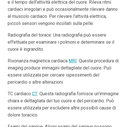
e il tempo dell'attività elettrica del cuore. Rileva ritmi
cardiaci irregolari e può occasionalmente rilevare danno
al muscolo cardiaco. Per rilevare l'attività elettrica,
piccoli sensori vengono incollati sulla pelle.
Radiografia del torace: Una radiografia può essere
effettuata per esaminare i polmoni e determinare se il
cuore è ingrandito.
Risonanza magnetica cardiaca
MRI
: Questa procedura di
imaging produce immagini dettagliate del cuore. Può
essere utilizzata per cercare ispessimenti del
pericardio o altre alterazioni.
TC cardiaco
CT
: Questa radiografia fornisce un'immagine
chiara e dettagliata del tuo cuore e del pericardio. Può
essere utilizzata per escludere altre possibili cause di
dolore toracico.
Esami del sangue: Alcuni esami del sangue possono