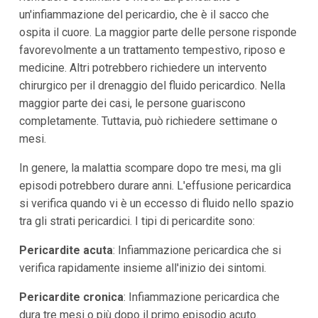
un'infiammazione del pericardio, che è il sacco che
ospita il cuore. La maggior parte delle persone risponde
favorevolmente a un trattamento tempestivo, riposo e
medicine. Altri potrebbero richiedere un intervento
chirurgico per il drenaggio del fluido pericardico. Nella
maggior parte dei casi, le persone guariscono
completamente. Tuttavia, può richiedere settimane o
mesi.
In genere, la malattia scompare dopo tre mesi, ma gli
episodi potrebbero durare anni. L'effusione pericardica
si verifica quando vi è un eccesso di fluido nello spazio
tra gli strati pericardici. I tipi di pericardite sono:
Pericardite acuta
: Infiammazione pericardica che si
verifica rapidamente insieme all'inizio dei sintomi.
Pericardite cronica
: Infiammazione pericardica che
dura tre mesi o più dopo il primo episodio acuto.