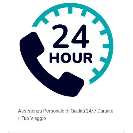
Assistenza Personale di Qualità 24/7 Durante
il Tuo Viaggio