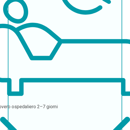
overo ospedaliero
2–7 giorni