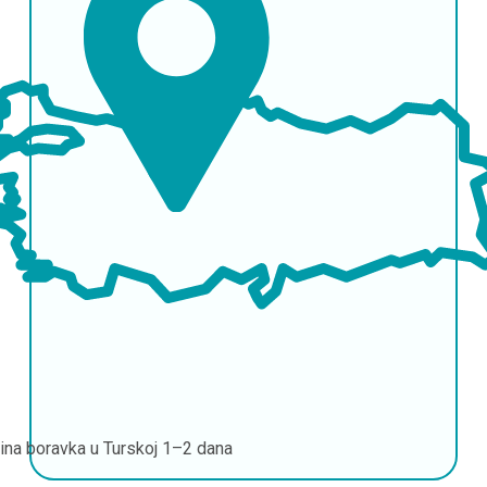
jina boravka u Turskoj
1–2 dana