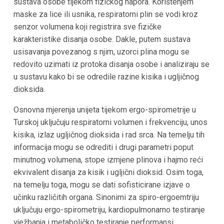
sustava osobe tijekom fizičkog napora. Korištenjem
maske za lice ili usnika, respiratorni plin se vodi kroz
senzor volumena koji registrira sve fizičke
karakteristike disanja osobe. Dakle, putem sustava
usisavanja povezanog s njim, uzorci plina mogu se
redovito uzimati iz protoka disanja osobe i analiziraju se
u sustavu kako bi se odredile razine kisika i ugljičnog
dioksida.
Osnovna mjerenja unijeta tijekom ergo-spirometrije u
Turskoj uključuju respiratorni volumen i frekvenciju, unos
kisika, izlaz ugljičnog dioksida i rad srca. Na temelju tih
informacija mogu se odrediti i drugi parametri poput
minutnog volumena, stope izmjene plinova i hajmo reći
ekvivalent disanja za kisik i ugljični dioksid. Osim toga,
na temelju toga, mogu se dati sofisticirane izjave o
učinku različitih organa. Sinonimi za spiro-ergoemtriju
uključuju ergo-spirometriju, kardiopulmonarno testiranje
vježbanja i metaboličko testiranje performansi.