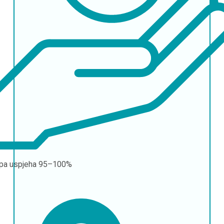
pa uspjeha
95–100%