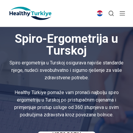
S
k
i
p
Spiro-Ergometrija u
t
o
Turskoj
c
o
Spiro ergometrija u Turskoj osigurava najviše standarde
n
njege, nudeći sveobuhvatno i sigurno rješenje za vaše
t
zdravstvene potrebe.
e
n
Healthy Türkiye pomaže vam pronaći najbolju spiro
t
ergometriju u Turskoj po pristupačnim cijenama i
primjenjuje pristup usluge od 360 stupnjeva u svim
područjima zdravstva kroz povezane bolnice.