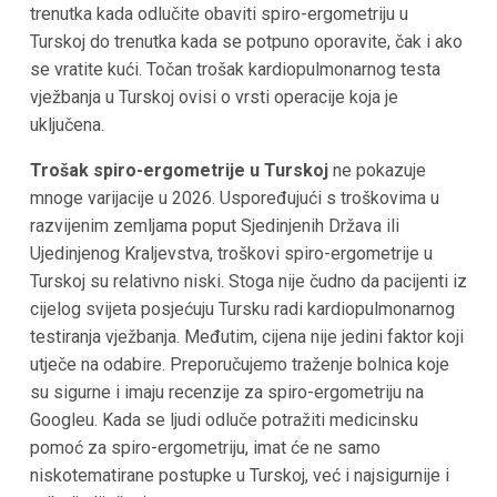
trenutka kada odlučite obaviti spiro-ergometriju u
Turskoj do trenutka kada se potpuno oporavite, čak i ako
se vratite kući. Točan trošak kardiopulmonarnog testa
vježbanja u Turskoj ovisi o vrsti operacije koja je
uključena.
Trošak spiro-ergometrije u Turskoj
ne pokazuje
mnoge varijacije u 2026. Uspoređujući s troškovima u
razvijenim zemljama poput Sjedinjenih Država ili
Ujedinjenog Kraljevstva, troškovi spiro-ergometrije u
Turskoj su relativno niski. Stoga nije čudno da pacijenti iz
cijelog svijeta posjećuju Tursku radi kardiopulmonarnog
testiranja vježbanja. Međutim, cijena nije jedini faktor koji
utječe na odabire. Preporučujemo traženje bolnica koje
su sigurne i imaju recenzije za spiro-ergometriju na
Googleu. Kada se ljudi odluče potražiti medicinsku
pomoć za spiro-ergometriju, imat će ne samo
niskotematirane postupke u Turskoj, već i najsigurnije i