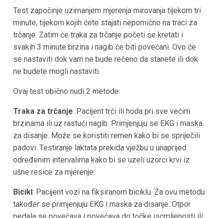
Test započinje uzimanjem mjerenja mirovanja tijekom tri
minute, tijekom kojih ćete stajati nepomično na traci za
trčanje. Zatim će traka za trčanje početi se kretati i
svakih 3 minute brzina i nagib će biti povećani. Ovo će
se nastaviti dok vam ne bude rečeno da stanete ili dok
ne budete mogli nastaviti.
Ovaj test obično nudi 2 metode:
Traka za trčanje
: Pacijent trči ili hoda pri sve većim
brzinama ili uz rastući nagib. Primjenjuju se EKG i maska
za disanje. Može se koristiti remen kako bi se spriječili
padovi. Testiranje laktata prekida vježbu u unaprijed
određenim intervalima kako bi se uzeli uzorci krvi iz
ušne resice za mjerenje.
Bicikl
: Pacijent vozi na fiksiranom biciklu. Za ovu metodu
također se primjenjuju EKG i maska za disanje. Otpor
pedala se povećava i povećava do točke iscrpljenosti ili