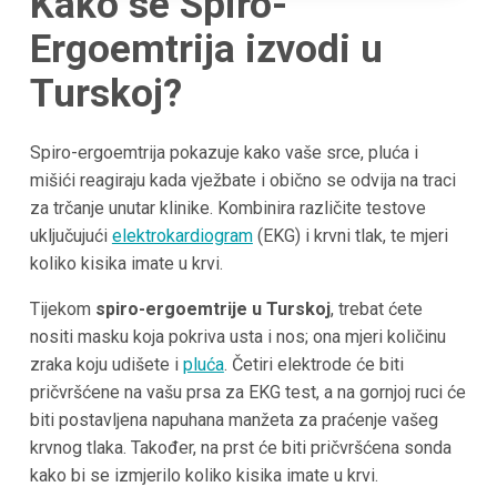
Kako se Spiro-
Ergoemtrija izvodi u
Turskoj?
Spiro-ergoemtrija pokazuje kako vaše srce, pluća i
mišići reagiraju kada vježbate i obično se odvija na traci
za trčanje unutar klinike. Kombinira različite testove
uključujući
elektrokardiogram
(EKG) i krvni tlak, te mjeri
koliko kisika imate u krvi.
Tijekom
spiro-ergoemtrije u Turskoj
, trebat ćete
nositi masku koja pokriva usta i nos; ona mjeri količinu
zraka koju udišete i
pluća
. Četiri elektrode će biti
pričvršćene na vašu prsa za EKG test, a na gornjoj ruci će
biti postavljena napuhana manžeta za praćenje vašeg
krvnog tlaka. Također, na prst će biti pričvršćena sonda
kako bi se izmjerilo koliko kisika imate u krvi.