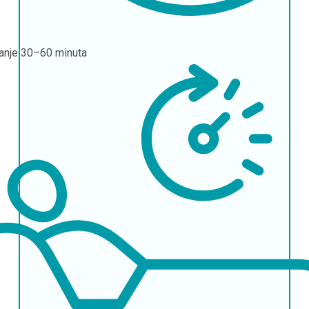
janje
30–60 minuta