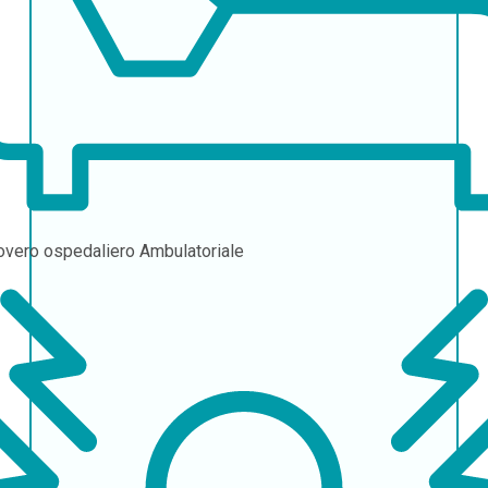
overo ospedaliero
Ambulatoriale