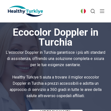
S
k
i
p
Ecocolor Doppler in
t
o
Turchia
c
o
L'ecocolor Doppler in Turchia garantisce i più alti standard
n
di assistenza, offrendo una soluzione completa e sicura
t
per le tue esigenze sanitarie.
e
n
Healthy Türkiye ti aiuta a trovare il miglior ecocolor
t
Doppler in Turchia a prezzi accessibili e adotta un
approccio di servizio a 360 gradi in tutte le aree della
salute attraverso ospedali affiliati.