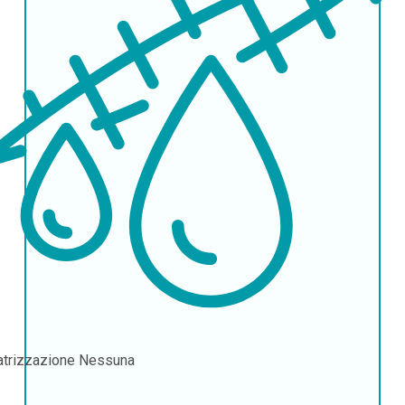
atrizzazione
Nessuna