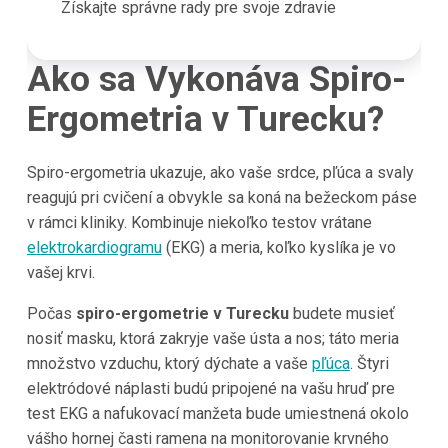
Získajte správne rady pre svoje zdravie
Ako sa Vykonáva Spiro-
Ergometria v Turecku?
Spiro-ergometria ukazuje, ako vaše srdce, pľúca a svaly
reagujú pri cvičení a obvykle sa koná na bežeckom páse
v rámci kliniky. Kombinuje niekoľko testov vrátane
elektrokardiogramu
(EKG) a meria, koľko kyslíka je vo
vašej krvi.
Počas
spiro-ergometrie v Turecku
budete musieť
nosiť masku, ktorá zakryje vaše ústa a nos; táto meria
množstvo vzduchu, ktorý dýchate a vaše
pľúca
. Štyri
elektródové náplasti budú pripojené na vašu hruď pre
test EKG a nafukovací manžeta bude umiestnená okolo
vášho hornej časti ramena na monitorovanie krvného