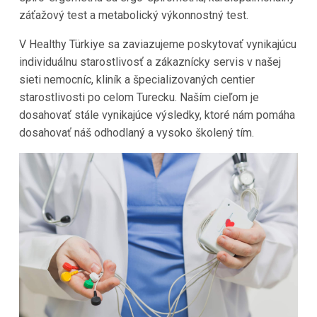
záťažový test a metabolický výkonnostný test.
V Healthy Türkiye sa zaviazujeme poskytovať vynikajúcu
individuálnu starostlivosť a zákaznícky servis v našej
sieti nemocníc, kliník a špecializovaných centier
starostlivosti po celom Turecku. Naším cieľom je
dosahovať stále vynikajúce výsledky, ktoré nám pomáha
dosahovať náš odhodlaný a vysoko školený tím.