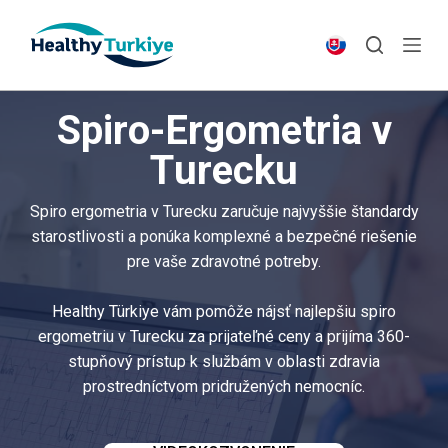
S
k
i
p
Spiro-Ergometria v
t
o
Turecku
c
o
Spiro ergometria v Turecku zaručuje najvyššie štandardy
n
starostlivosti a ponúka komplexné a bezpečné riešenie
t
pre vaše zdravotné potreby.
e
n
Healthy Türkiye vám pomôže nájsť najlepšiu spiro
t
ergometriu v Turecku za prijateľné ceny a prijíma 360-
stupňový prístup k službám v oblasti zdravia
prostredníctvom pridružených nemocníc.