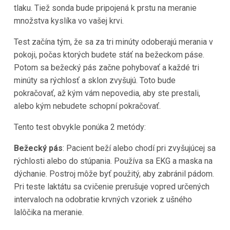
tlaku. Tiež sonda bude pripojená k prstu na meranie
množstva kyslíka vo vašej krvi.
Test začína tým, že sa za tri minúty odoberajú merania v
pokoji, počas ktorých budete stáť na bežeckom páse.
Potom sa bežecký pás začne pohybovať a každé tri
minúty sa rýchlosť a sklon zvyšujú. Toto bude
pokračovať, až kým vám nepovedia, aby ste prestali,
alebo kým nebudete schopní pokračovať.
Tento test obvykle ponúka 2 metódy:
Bežecký pás
: Pacient beží alebo chodí pri zvyšujúcej sa
rýchlosti alebo do stúpania. Používa sa EKG a maska na
dýchanie. Postroj môže byť použitý, aby zabránil pádom.
Pri teste laktátu sa cvičenie prerušuje vopred určených
intervaloch na odobratie krvných vzoriek z ušného
lalôčika na meranie.