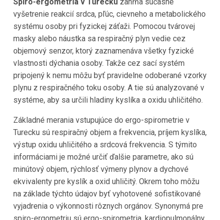
Spiro-ergometria v Turecku
zahŕňa súčasné
vyšetrenie reakcií srdca, pľúc, cievneho a metabolického
systému osoby pri fyzickej záťaži. Pomocou tvárovej
masky alebo náustka sa respiračný plyn vedie cez
objemový senzor, ktorý zaznamenáva všetky fyzické
vlastnosti dýchania osoby. Takže cez sací systém
pripojený k nemu môžu byť pravidelne odoberané vzorky
plynu z respiračného toku osoby. A tie sú analyzované v
systéme, aby sa určili hladiny kyslíka a oxidu uhličitého.
Základné merania vstupujúce do ergo-spirometrie v
Turecku sú respiračný objem a frekvencia, príjem kyslíka,
výstup oxidu uhličitého a srdcová frekvencia. S týmito
informáciami je možné určiť ďalšie parametre, ako sú
minútový objem, rýchlosť výmeny plynov a dychové
ekvivalenty pre kyslík a oxid uhličitý. Okrem toho môžu
na základe týchto údajov byť vyhotovené sofistikované
vyjadrenia o výkonnosti rôznych orgánov. Synonymá pre
spiro-ergometriu sú ergo-spirometria, kardiopulmonálny