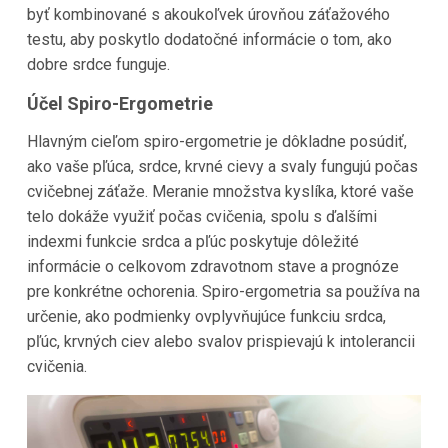
byť kombinované s akoukoľvek úrovňou záťažového
testu, aby poskytlo dodatočné informácie o tom, ako
dobre srdce funguje.
Účel Spiro-Ergometrie
Hlavným cieľom spiro-ergometrie je dôkladne posúdiť,
ako vaše pľúca, srdce, krvné cievy a svaly fungujú počas
cvičebnej záťaže. Meranie množstva kyslíka, ktoré vaše
telo dokáže využiť počas cvičenia, spolu s ďalšími
indexmi funkcie srdca a pľúc poskytuje dôležité
informácie o celkovom zdravotnom stave a prognóze
pre konkrétne ochorenia. Spiro-ergometria sa používa na
určenie, ako podmienky ovplyvňujúce funkciu srdca,
pľúc, krvných ciev alebo svalov prispievajú k intolerancii
cvičenia.