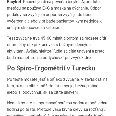
Bicykel
: Pacient jazdí na pevném bicykli. Aj pre túto
metódu sa používa EKG a maska na dýchanie. Odpor
pedálov sa zvyšuje a odpor sa zvyšuje do bodu
vyčerpania alebo v prípade pacientov, kým nedôjde k
určitým ukončovacím kritériám.
Test zvyčajne trvá 45-60 minút a potom sa môžete cítiť
dobre, aby ste pokračovali s bežnými dennými
aktivitami. Avšak, niektorí ľudia sa cítia unavení a preto
budú musieť trochu oddychovať po zvyšok dňa.
Po Spiro-Ergométrií v Turecku
Po teste môžete jesť a piť ako zvyčajne. V závislosti na
tom, ako sa cítite, môžete ísť o svojej bežnej rutine
alebo si oddýchnuť, ak sa cítite unavení.
Nemali by ste sa sprchovať horúcou vodou aspoň jednu
hodinu po teste. Pretože vaše krvné cievy sa rozťahujú
pri cvičení a potrebujú čas na návrat do normálu. Horúca