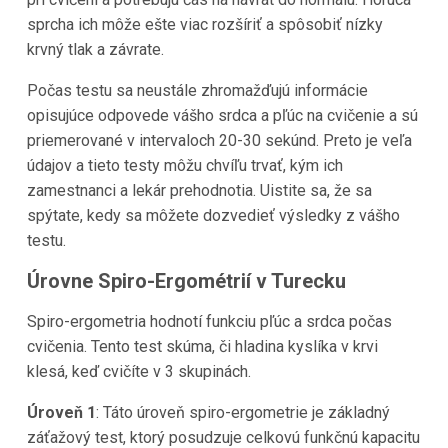
sprcha ich môže ešte viac rozšíriť a spôsobiť nízky
krvný tlak a závrate.
Počas testu sa neustále zhromažďujú informácie
opisujúce odpovede vášho srdca a pľúc na cvičenie a sú
priemerované v intervaloch 20-30 sekúnd. Preto je veľa
údajov a tieto testy môžu chvíľu trvať, kým ich
zamestnanci a lekár prehodnotia. Uistite sa, že sa
spýtate, kedy sa môžete dozvedieť výsledky z vášho
testu.
Úrovne Spiro-Ergométrií v Turecku
Spiro-ergometria hodnotí funkciu pľúc a srdca počas
cvičenia. Tento test skúma, či hladina kyslíka v krvi
klesá, keď cvičíte v 3 skupinách.
Úroveň 1
: Táto úroveň spiro-ergometrie je základný
záťažový test, ktorý posudzuje celkovú funkčnú kapacitu