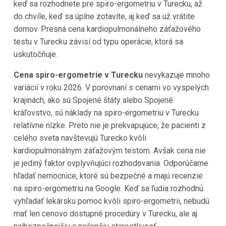
keď sa rozhodnete pre spiro-ergometriu v Turecku, až
do chvíle, keď sa úplne zotavíte, aj keď sa už vrátite
domov. Presná cena kardiopulmonálneho záťažového
testu v Turecku závisí od typu operácie, ktorá sa
uskutočňuje.
Cena spiro-ergometrie v Turecku
nevykazuje mnoho
variácií v roku 2026. V porovnaní s cenami vo vyspelých
krajinách, ako sú Spojené štáty alebo Spojené
kráľovstvo, sú náklady na spiro-ergometriu v Turecku
relatívne nízke. Preto nie je prekvapujúce, že pacienti z
celého sveta navštevujú Turecko kvôli
kardiopulmonálnym záťažovým testom. Avšak cena nie
je jediný faktor ovplyvňujúci rozhodovania. Odporúčame
hľadať nemocnice, ktoré sú bezpečné a majú recenzie
na spiro-ergometriu na Google. Keď sa ľudia rozhodnú
vyhľadať lekársku pomoc kvôli spiro-ergometrii, nebudú
mať len cenovo dostupné procedúry v Turecku, ale aj