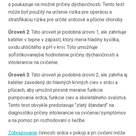
a poukazuje na možné príčiny dýchavičnosti. Tento test
môže byť použitý na určenie rizika pre operáciu a
stratifikáciu rizika pre určité srdcové a pľúcne choroby.
Úroveň 2
: Táto úroveň je podobná úrovni 1, ale zahrňuje
katéter v tepne v zápästí, ktorý meria hladiny kyslíka,
oxidu uhličitého a pH v krvi. Toto umožňuje
sofistikovanejšie hodnotenie príčiny dýchavičnosti a
intolerancie na cvičenie.
Úroveň 3
: Táto úroveň je podobná úrovni 2, ale zahŕňa aj
katéter zavedený do hlavných krvných ciev v srdci a
pľúcach, aby umožnil presné meranie funkcie
pumpovania srdca, funkcie ciev a skeletálneho svalstva.
Tento test obvykle predstavuje "zlatý štandard" na
diagnostiku príčiny intolerancie na cvičenie/symptómov
a na pomoc pri rozhodovaní o liečbe.
Zobrazovanie
činnosti srdca v pokoji a pri cvičení môže