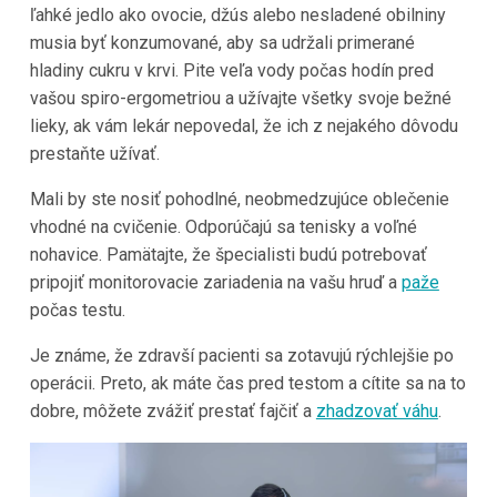
ľahké jedlo ako ovocie, džús alebo nesladené obilniny
musia byť konzumované, aby sa udržali primerané
hladiny cukru v krvi. Pite veľa vody počas hodín pred
vašou spiro-ergometriou a užívajte všetky svoje bežné
lieky, ak vám lekár nepovedal, že ich z nejakého dôvodu
prestaňte užívať.
Mali by ste nosiť pohodlné, neobmedzujúce oblečenie
vhodné na cvičenie. Odporúčajú sa tenisky a voľné
nohavice. Pamätajte, že špecialisti budú potrebovať
pripojiť monitorovacie zariadenia na vašu hruď a
paže
počas testu.
Je známe, že zdravší pacienti sa zotavujú rýchlejšie po
operácii. Preto, ak máte čas pred testom a cítite sa na to
dobre, môžete zvážiť prestať fajčiť a
zhadzovať váhu
.