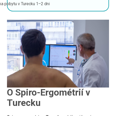
ka pobytu v Turecku
1–2 dni
O Spiro-Ergométrií v
Turecku