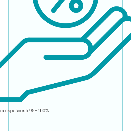
ra úspešnosti
95–100%