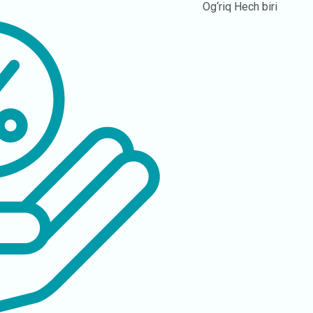
Og‘riq
Hech biri