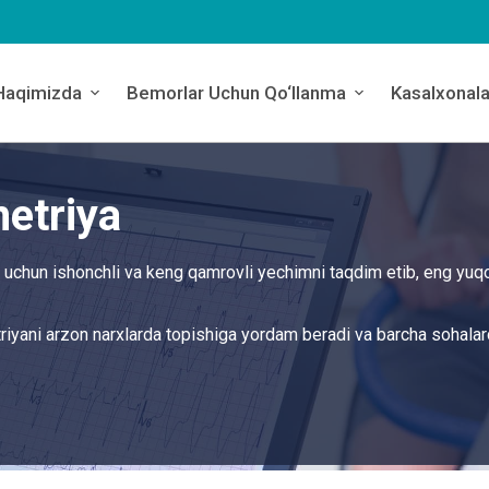
Haqimizda
Bemorlar Uchun Qo‘llanma
Kasalxonala
etriya
z uchun ishonchli va keng qamrovli yechimni taqdim etib, eng yuqo
riyani arzon narxlarda topishiga yordam beradi va barcha sohala