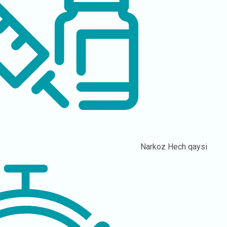
Narkoz
Hech qaysi