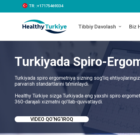
S
TR:
:+‪17175469334‬
k
i
p
Tibbiy Davolash
Biz 
t
o
c
o
n
Turkiyada Spiro-Ergom
t
e
n
t
Turkiyada spiro ergometriya sizning sog'liq ehtiyojlaringi
parvarish standartlarini ta'minlaydi.
Healthy Türkiye sizga Turkiyada eng yaxshi spiro ergomet
360-darajali xizmatni qo'llab-quvvatlaydi.
VIDEO QO‘NG‘IROQ