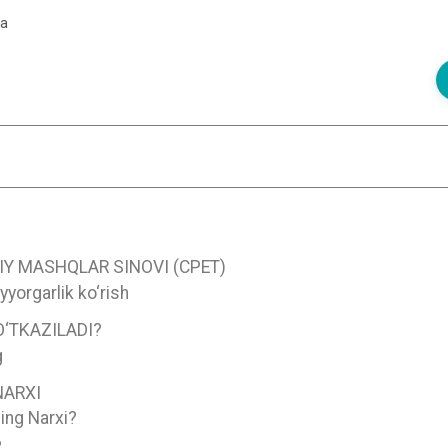
ya
Y MASHQLAR SINOVI (CPET)
yorgarlik ko‘rish
‘TKAZILADI?
g
NARXI
ing Narxi?
?