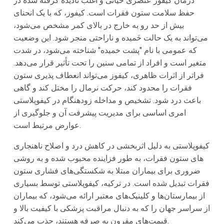
درمان کیفوز عنصری حیاتی و اغلب نادیده گرفته شده در
حفظ سلامت ستون فقرات است. کیفوز، که با یک انحنای
بیش از حد رو به خارج در بالای کمر مشخص می‌شود،
می‌تواند به یک حالت خَمیده و ناراحتی منجر شود. این وضعیت
که عمومی با نام "پشت خمیده" شناخته می‌شود، در شدت
متغیر است و افراد از تمامی سنین را تحت تأثیر قرار می‌دهد.
فراتر از اثرات ظاهری، کیفوز می‌تواند انعطاف پذیری ستون
فقرات را محدود کند، حرکت نرمال را مختل کند و گاهی
باعث درد شود. تشخیص و مداخله زودهنگام در کیفوپلاستی
امری اساسی برای مدیریت پیشرفت آن و جلوگیری از
عوارض مرتبط است.
کیفوپلاستی به دلیل اثربخشی در کاهش درد و اصلاح ناهنجاری
های ستون فقرات، به طور فزاینده محبوب شده و به روشی
ضروری برای بیماران مبتلا به شکستگی‌های فشاری ستون
فقرات تبدیل شده است. در ترکیه، کیفوپلاستی توسط بسیاری
از بیمارستان‌ها و کلینیک‌های معتبر ارائه می‌شود، که بیماران
از سراسر جهان را که به دنبال مراقبت پزشکی با کیفیت بالا و
قیمت‌های مقرون به صرفه هستند، جذب می‌کند.