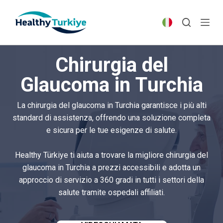
S
k
i
p
Chirurgia del
t
o
Glaucoma in Turchia
c
o
La chirurgia del glaucoma in Turchia garantisce i più alti
n
standard di assistenza, offrendo una soluzione completa
t
e sicura per le tue esigenze di salute.
e
n
Healthy Türkiye ti aiuta a trovare la migliore chirurgia del
t
glaucoma in Turchia a prezzi accessibili e adotta un
approccio di servizio a 360 gradi in tutti i settori della
salute tramite ospedali affiliati.