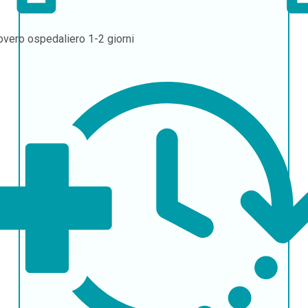
overo ospedaliero
1-2 giorni