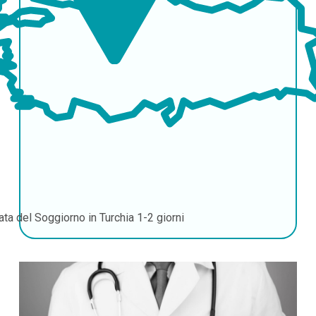
ata del Soggiorno in Turchia
1-2 giorni