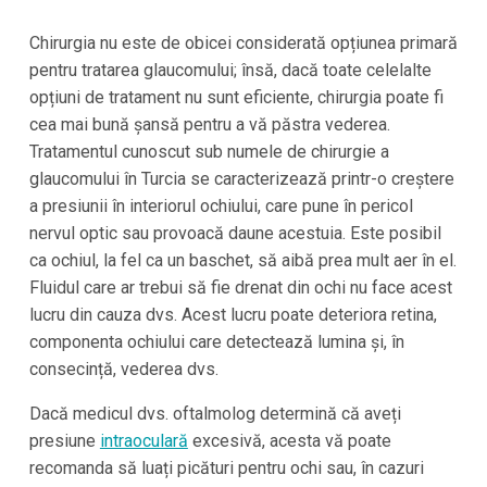
Chirurgia nu este de obicei considerată opțiunea primară
pentru tratarea glaucomului; însă, dacă toate celelalte
opțiuni de tratament nu sunt eficiente, chirurgia poate fi
cea mai bună șansă pentru a vă păstra vederea.
Tratamentul cunoscut sub numele de chirurgie a
glaucomului în Turcia se caracterizează printr-o creștere
a presiunii în interiorul ochiului, care pune în pericol
nervul optic sau provoacă daune acestuia. Este posibil
ca ochiul, la fel ca un baschet, să aibă prea mult aer în el.
Fluidul care ar trebui să fie drenat din ochi nu face acest
lucru din cauza dvs. Acest lucru poate deteriora retina,
componenta ochiului care detectează lumina și, în
consecință, vederea dvs.
Dacă medicul dvs. oftalmolog determină că aveți
presiune
intraoculară
excesivă, acesta vă poate
recomanda să luați picături pentru ochi sau, în cazuri