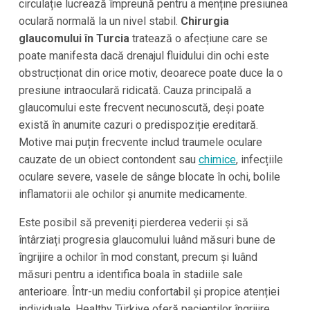
circulație lucrează împreună pentru a menține presiunea
oculară normală la un nivel stabil.
Chirurgia
glaucomului în Turcia
tratează o afecțiune care se
poate manifesta dacă drenajul fluidului din ochi este
obstrucționat din orice motiv, deoarece poate duce la o
presiune intraoculară ridicată. Cauza principală a
glaucomului este frecvent necunoscută, deși poate
există în anumite cazuri o predispoziție ereditară.
Motive mai puțin frecvente includ traumele oculare
cauzate de un obiect contondent sau
chimice
, infecțiile
oculare severe, vasele de sânge blocate în ochi, bolile
inflamatorii ale ochilor și anumite medicamente.
Este posibil să preveniți pierderea vederii și să
întârziați progresia glaucomului luând măsuri bune de
îngrijire a ochilor în mod constant, precum și luând
măsuri pentru a identifica boala în stadiile sale
anterioare. Într-un mediu confortabil și propice atenției
individuale, Healthy Türkiye oferă pacienților îngrijire