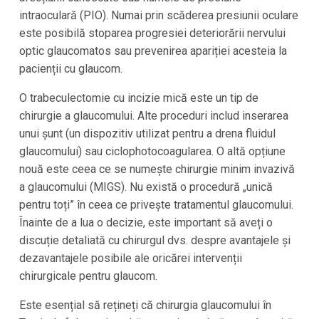
intraoculară (PIO). Numai prin scăderea presiunii oculare
este posibilă stoparea progresiei deteriorării nervului
optic glaucomatos sau prevenirea apariției acesteia la
pacienții cu glaucom.
O trabeculectomie cu incizie mică este un tip de
chirurgie a glaucomului. Alte proceduri includ inserarea
unui șunt (un dispozitiv utilizat pentru a drena fluidul
glaucomului) sau ciclophotocoagularea. O altă opțiune
nouă este ceea ce se numește chirurgie minim invazivă
a glaucomului (MIGS). Nu există o procedură „unică
pentru toți” în ceea ce privește tratamentul glaucomului.
Înainte de a lua o decizie, este important să aveți o
discuție detaliată cu chirurgul dvs. despre avantajele și
dezavantajele posibile ale oricărei intervenții
chirurgicale pentru glaucom.
Este esențial să rețineți că chirurgia glaucomului în