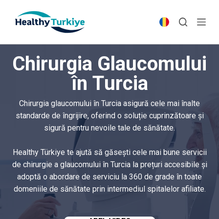
S
k
i
p
Chirurgia Glaucomului
t
o
în Turcia
c
o
Chirurgia glaucomului în Turcia asigură cele mai înalte
n
standarde de îngrijire, oferind o soluție cuprinzătoare și
t
sigură pentru nevoile tale de sănătate.
e
n
Healthy Türkiye te ajută să găsești cele mai bune servicii
t
de chirurgie a glaucomului în Turcia la prețuri accesibile și
adoptă o abordare de serviciu la 360 de grade în toate
domeniile de sănătate prin intermediul spitalelor afiliate.