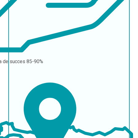
a de succes
85-90%