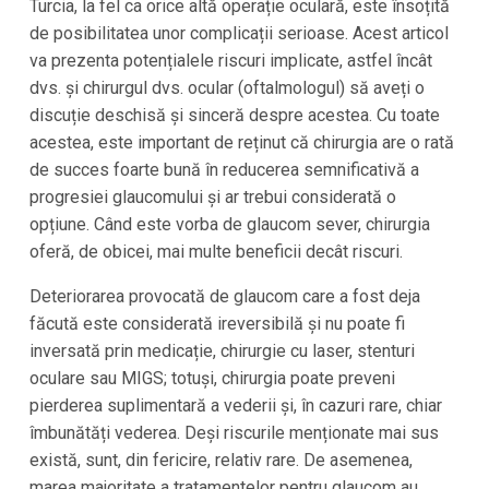
Turcia, la fel ca orice altă operație oculară, este însoțită
de posibilitatea unor complicații serioase. Acest articol
va prezenta potențialele riscuri implicate, astfel încât
dvs. și chirurgul dvs. ocular (oftalmologul) să aveți o
discuție deschisă și sinceră despre acestea. Cu toate
acestea, este important de reținut că chirurgia are o rată
de succes foarte bună în reducerea semnificativă a
progresiei glaucomului și ar trebui considerată o
opțiune. Când este vorba de glaucom sever, chirurgia
oferă, de obicei, mai multe beneficii decât riscuri.
Deteriorarea provocată de glaucom care a fost deja
făcută este considerată ireversibilă și nu poate fi
inversată prin medicație, chirurgie cu laser, stenturi
oculare sau MIGS; totuși, chirurgia poate preveni
pierderea suplimentară a vederii și, în cazuri rare, chiar
îmbunătăți vederea. Deși riscurile menționate mai sus
există, sunt, din fericire, relativ rare. De asemenea,
marea majoritate a tratamentelor pentru glaucom au