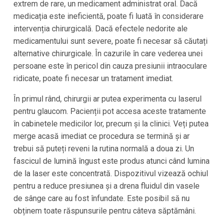
extrem de rare, un medicament administrat oral. Dacă
medicația este ineficientă, poate fi luată în considerare
intervenția chirurgicală. Dacă efectele nedorite ale
medicamentului sunt severe, poate fi necesar să căutați
alternative chirurgicale. În cazurile în care vederea unei
persoane este în pericol din cauza presiunii intraoculare
ridicate, poate fi necesar un tratament imediat.
În primul rând, chirurgii ar putea experimenta cu laserul
pentru glaucom. Pacienții pot accesa aceste tratamente
în cabinetele medicilor lor, precum și la clinici. Veți putea
merge acasă imediat ce procedura se termină și ar
trebui să puteți reveni la rutina normală a doua zi. Un
fascicul de lumină îngust este produs atunci când lumina
de la laser este concentrată. Dispozitivul vizează ochiul
pentru a reduce presiunea și a drena fluidul din vasele
de sânge care au fost înfundate. Este posibil să nu
obținem toate răspunsurile pentru câteva săptămâni.