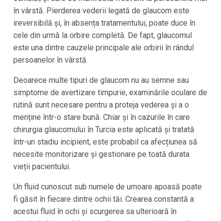
în vârstă. Pierderea vederii legată de glaucom este
ireversibilă și, în absența tratamentului, poate duce în
cele din urmă la orbire completă. De fapt, glaucomul
este una dintre cauzele principale ale orbirii în rândul
persoanelor în vârstă.
Deoarece multe tipuri de glaucom nu au semne sau
simptome de avertizare timpurie, examinările oculare de
rutină sunt necesare pentru a proteja vederea și a o
menține într-o stare bună. Chiar și în cazurile în care
chirurgia glaucomului în Turcia este aplicată și tratată
într-un stadiu incipient, este probabil ca afecțiunea să
necesite monitorizare și gestionare pe toată durata
vieții pacientului.
Un fluid cunoscut sub numele de umoare apoasă poate
fi găsit în fiecare dintre ochii tăi. Crearea constantă a
acestui fluid în ochi și scurgerea sa ulterioară în