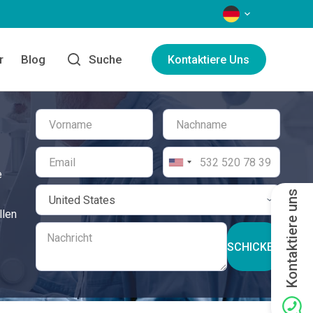
SPRACHEN
r
Blog
Suche
Kontaktiere Uns
e
Kontaktiere uns
llen
SCHICKEN