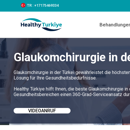
S
TR:
:+‪17175469334‬
k
i
p
Behandlunge
t
o
c
o
n
Glaukomchirurgie in d
t
e
n
t
Glaukomchirurgie in der Türkei gewährleistet die höchst
Lösung für Ihre Gesundheitsbedürfnisse.
Healthy Türkiye hilft Ihnen, die beste Glaukomchirurgie in
Gesundheitsbereichen einen 360-Grad-Serviceansatz du
VIDEOANRUF