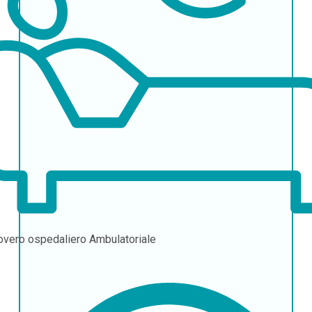
overo ospedaliero
Ambulatoriale