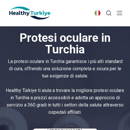
S
k
i
p
Protesi oculare in
t
o
Turchia
c
o
La protesi oculare in Turchia garantisce i più alti standard
n
di cura, offrendo una soluzione completa e sicura per le
t
tue esigenze di salute.
e
n
Healthy Türkiye ti aiuta a trovare la migliore protesi oculare
t
in Turchia a prezzi accessibili e adotta un approccio di
servizio a 360 gradi in tutti i settori della salute attraverso
ospedali affiliati.