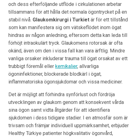
och dess efterföljande utflöde i cirkulationen arbetar
tillsammans för att hålla det normala ögontrycket på en
stabil nivå.
Glaukomkirurgi i Turkiet
är för ett tillstånd
som kan manifestera sig om vätskeflödet inom ögat
hindras av någon anledning, eftersom detta kan leda till
förhöjt intraokulärt tryck. Glaukomens rotorsak är ofta
okänd, även om den i vissa fall kan vara ärftlig. Mindre
vanliga orsaker inkluderar trauma till ögat orsakat av ett
trubbigt föremål eller
kemikalier
, allvarliga
ögoninfektioner, blockerade blodkärl i ögat,
inflammatoriska ögonsjukdomar och vissa mediciner.
Det är möjligt att förhindra synförlust och fördröja
utvecklingen av glaukom genom att konsekvent vårda
sina ögon samt vidta åtgärder för att identifiera
sjukdomen i dess tidigare stadier. I en atmosfär som är
trivsam och främjar individuell uppmärksamhet, erbjuder
Healthy Türkiye patienter högkvalitativ ögonvård,