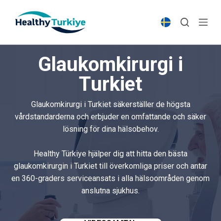
S
k
i
p
Glaukomkirurgi i
t
o
Turkiet
c
o
Glaukomkirurgi i Turkiet säkerställer de högsta
n
vårdstandarderna och erbjuder en omfattande och säker
t
lösning för dina hälsobehov.
e
n
Healthy Türkiye hjälper dig att hitta den bästa
t
glaukomkirurgin i Turkiet till överkomliga priser och antar
en 360-graders serviceansats i alla hälsoområden genom
anslutna sjukhus.