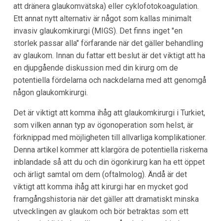
att dränera glaukomvätska) eller cyklofotokoagulation.
Ett annat nytt alternativ är något som kallas minimalt
invasiv glaukomkirurgi (MIGS). Det finns inget "en
storlek passar alla" förfarande när det gäller behandling
av glaukom. Innan du fattar ett beslut är det viktigt att ha
en djupgående diskussion med din kirurg om de
potentiella fördelarna och nackdelarna med att genomgå
någon glaukomkirurgi.
Det är viktigt att komma ihåg att glaukomkirurgi i Turkiet,
som vilken annan typ av ögonoperation som helst, är
förknippad med möjligheten till allvarliga komplikationer.
Denna artikel kommer att klargöra de potentiella riskerna
inblandade så att du och din ögonkirurg kan ha ett öppet
och ärligt samtal om dem (oftalmolog). Ändå är det
viktigt att komma ihåg att kirurgi har en mycket god
framgångshistoria när det gäller att dramatiskt minska
utvecklingen av glaukom och bör betraktas som ett