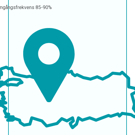
mgångsfrekvens
85-90%