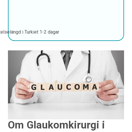
telselängd i Turkiet
1-2 dagar
Om Glaukomkirurgi i