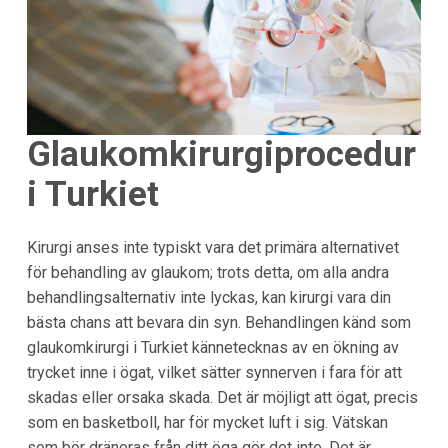
Glaukomkirurgiprocedur
i Turkiet
Kirurgi anses inte typiskt vara det primära alternativet
för behandling av glaukom; trots detta, om alla andra
behandlingsalternativ inte lyckas, kan kirurgi vara din
bästa chans att bevara din syn. Behandlingen känd som
glaukomkirurgi i Turkiet kännetecknas av en ökning av
trycket inne i ögat, vilket sätter synnerven i fara för att
skadas eller orsaka skada. Det är möjligt att ögat, precis
som en basketboll, har för mycket luft i sig. Vätskan
som bör dräneras från ditt öga gör det inte. Det är