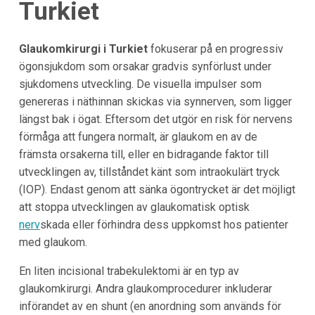
Turkiet
Glaukomkirurgi i Turkiet
fokuserar på en progressiv
ögonsjukdom som orsakar gradvis synförlust under
sjukdomens utveckling. De visuella impulser som
genereras i näthinnan skickas via synnerven, som ligger
längst bak i ögat. Eftersom det utgör en risk för nervens
förmåga att fungera normalt, är glaukom en av de
främsta orsakerna till, eller en bidragande faktor till
utvecklingen av, tillståndet känt som intraokulärt tryck
(IOP). Endast genom att sänka ögontrycket är det möjligt
att stoppa utvecklingen av glaukomatisk optisk
nerv
skada eller förhindra dess uppkomst hos patienter
med glaukom.
En liten incisional trabekulektomi är en typ av
glaukomkirurgi. Andra glaukomprocedurer inkluderar
införandet av en shunt (en anordning som används för