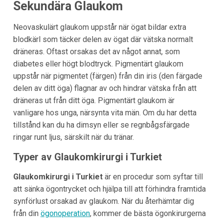
Sekundära Glaukom
Neovaskulärt glaukom uppstår när ögat bildar extra
blodkärl som täcker delen av ögat där vätska normalt
dräneras. Oftast orsakas det av något annat, som
diabetes eller högt blodtryck. Pigmentärt glaukom
uppstår när pigmentet (färgen) från din iris (den färgade
delen av ditt öga) flagnar av och hindrar vätska från att
dräneras ut från ditt öga. Pigmentärt glaukom är
vanligare hos unga, närsynta vita män. Om du har detta
tillstånd kan du ha dimsyn eller se regnbågsfärgade
ringar runt ljus, särskilt när du tränar.
Typer av Glaukomkirurgi i Turkiet
Glaukomkirurgi i Turkiet
är en procedur som syftar till
att sänka ögontrycket och hjälpa till att förhindra framtida
synförlust orsakad av glaukom. När du återhämtar dig
från din
ögonoperation
, kommer de bästa ögonkirurgerna