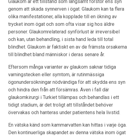
Glaukom är ett tillstånd som långsamt förstör ens syn
genom att skada synnerven i ögat. Glaukom kan ta flera
olika manifestationer, alla kopplade till en ökning av
trycket inom ögat och som ofta visar sig hos äldre
personer. Glaukomrelaterad synförlust är irreversibel
och kan, utan behandling, i sista hand leda till total
blindhet. Glaukom är faktiskt en av de främsta orsakerna
till blindhet bland människor i deras senare år.
Eftersom många varianter av glaukom saknar tidiga
varningstecken eller symtom, är rutinmässiga
ögonundersökningar nödvändiga för att skydda ens syn
och hindra den från att försämras. Även i fall där
glaukomkirurgi i Turkiet tillämpas och behandlas i ett
tidigt stadium, är det troligt att tillståndet behöver
övervakas och hanteras under patientens hela livstid.
En vätska känd som kammarvatten kan hittas i varje öga.
Den kontinuerliga skapandet av denna vätska inom ögat