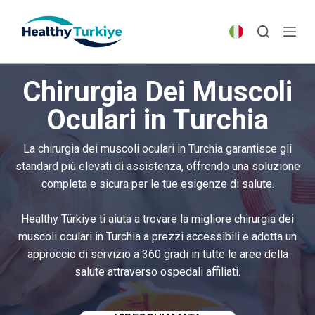
S
k
i
p
Chirurgia Dei Muscoli
t
o
Oculari in Turchia
c
o
La chirurgia dei muscoli oculari in Turchia garantisce gli
n
standard più elevati di assistenza, offrendo una soluzione
t
completa e sicura per le tue esigenze di salute.
e
n
Healthy Türkiye ti aiuta a trovare la migliore chirurgia dei
t
muscoli oculari in Turchia a prezzi accessibili e adotta un
approccio di servizio a 360 gradi in tutte le aree della
salute attraverso ospedali affiliati.