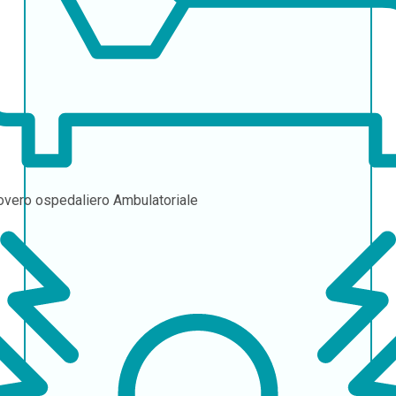
overo ospedaliero
Ambulatoriale