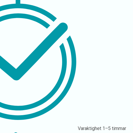
Varaktighet
1–5 timmar