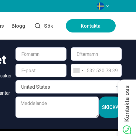
SPRÅK
us
Blogg
Sök
Kontakta
et
 säker
Kontakta oss
antar
SKICKA