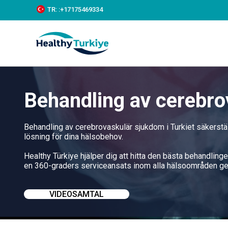
S
TR:
:+‪17175469334‬
k
i
p
t
o
c
o
n
Behandling av cerebro
t
e
n
t
Behandling av cerebrovaskulär sjukdom i Turkiet säkerst
lösning för dina hälsobehov.
Healthy Türkiye hjälper dig att hitta den bästa behandlinge
en 360-graders serviceansats inom alla hälsoområden ge
VIDEOSAMTAL