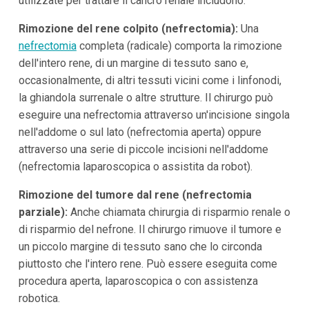
utilizzate per trattare il cancro renale includono:
Rimozione del rene colpito (nefrectomia):
Una
nefrectomia
completa (radicale) comporta la rimozione
dell'intero rene, di un margine di tessuto sano e,
occasionalmente, di altri tessuti vicini come i linfonodi,
la ghiandola surrenale o altre strutture. Il chirurgo può
eseguire una nefrectomia attraverso un'incisione singola
nell'addome o sul lato (nefrectomia aperta) oppure
attraverso una serie di piccole incisioni nell'addome
(nefrectomia laparoscopica o assistita da robot).
Rimozione del tumore dal rene (nefrectomia
parziale):
Anche chiamata chirurgia di risparmio renale o
di risparmio del nefrone. Il chirurgo rimuove il tumore e
un piccolo margine di tessuto sano che lo circonda
piuttosto che l'intero rene. Può essere eseguita come
procedura aperta, laparoscopica o con assistenza
robotica.