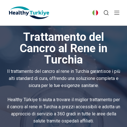
S
k
i
p
Trattamento del
t
o
Cancro al Rene in
c
Turchia
o
n
t
Il trattamento del cancro al rene in Turchia garantisce i più
e
alti standard di cura, offrendo una soluzione completa e
n
sicura per le tue esigenze sanitarie.
t
Healthy Türkiye ti aiuta a trovare il miglior trattamento per
il cancro al rene in Turchia a prezzi accessibili e adotta un
approccio di servizio a 360 gradi in tutte le aree della
salute tramite ospedali affiliati.