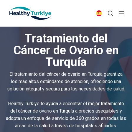
S
k
i
p
Tratamiento del
t
o
Cáncer de Ovario en
c
Turquía
o
n
t
El tratamiento del cáncer de ovario en Turquía garantiza
e
los más altos estándares de atención, ofreciendo una
n
solución integral y segura para tus necesidades de salud.
t
Healthy Türkiye te ayuda a encontrar el mejor tratamiento
del cáncer de ovario en Turquía a precios asequibles y
adopta un enfoque de servicio de 360 grados en todas las
áreas de la salud a través de hospitales afiliados.