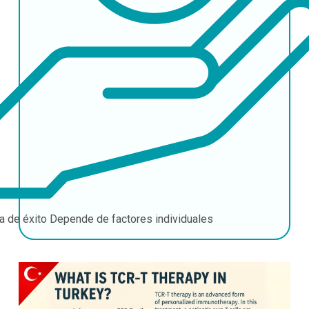
a de éxito
Depende de factores individuales