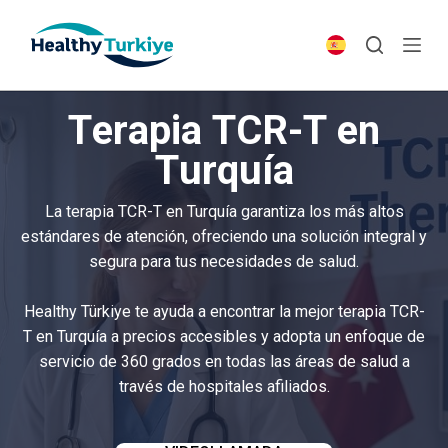
S
k
i
p
Terapia TCR-T en
t
o
Turquía
c
o
La terapia TCR-T en Turquía garantiza los más altos
n
estándares de atención, ofreciendo una solución integral y
t
segura para tus necesidades de salud.
e
n
Healthy Türkiye te ayuda a encontrar la mejor terapia TCR-
t
T en Turquía a precios accesibles y adopta un enfoque de
servicio de 360 grados en todas las áreas de salud a
través de hospitales afiliados.